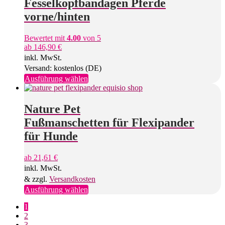
Fesselkopfbandagen Pferde
auf.
Die
vorne/hinten
Optionen
können
Bewertet mit
4.00
von 5
auf
ab
146,90
€
der
inkl. MwSt.
Produktseite
gewählt
Versand: kostenlos (DE)
werden
Dieses
Ausführung wählen
Produkt
weist
mehrere
Nature Pet
Varianten
Fußmanschetten für Flexipander
auf.
Die
für Hunde
Optionen
können
ab
21,61
€
auf
inkl. MwSt.
der
Produktseite
& zzgl.
Versandkosten
gewählt
Dieses
Ausführung wählen
werden
Produkt
1
weist
2
mehrere
3