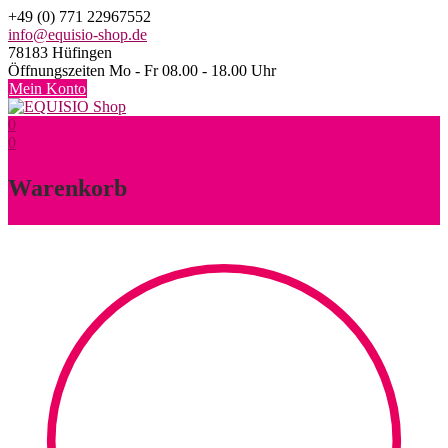
Skip
+49 (0) 771 22967552
to
info@equisio-shop.de
content
78183 Hüfingen
Öffnungszeiten Mo - Fr 08.00 - 18.00 Uhr
Mein Konto
0
0
Warenkorb