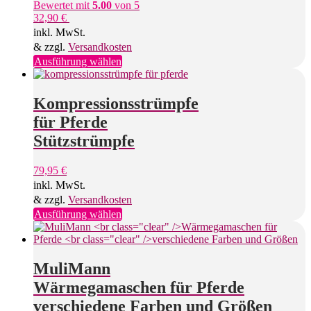
Bewertet mit
5.00
von 5
32,90
€
inkl. MwSt.
& zzgl.
Versandkosten
Dieses
Ausführung wählen
Produkt
weist
mehrere
Kompressionsstrümpfe
Varianten
für Pferde
auf.
Die
Stützstrümpfe
Optionen
können
79,95
€
auf
inkl. MwSt.
der
Produktseite
& zzgl.
Versandkosten
gewählt
Dieses
Ausführung wählen
werden
Produkt
weist
mehrere
Varianten
MuliMann
auf.
Wärmegamaschen für Pferde
Die
Optionen
verschiedene Farben und Größen