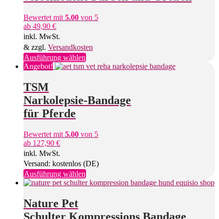
können
auf
Bewertet mit
5.00
von 5
der
ab
49,90
€
Produktseite
inkl. MwSt.
gewählt
werden
& zzgl.
Versandkosten
Dieses
Ausführung wählen
Produkt
Angebot!
weist
mehrere
TSM
Varianten
Narkolepsie-Bandage
auf.
Die
für Pferde
Optionen
können
Bewertet mit
5.00
von 5
auf
ab
127,90
€
der
inkl. MwSt.
Produktseite
gewählt
Versand: kostenlos (DE)
werden
Dieses
Ausführung wählen
Produkt
weist
mehrere
Nature Pet
Varianten
Schulter Kompressions Bandage
auf.