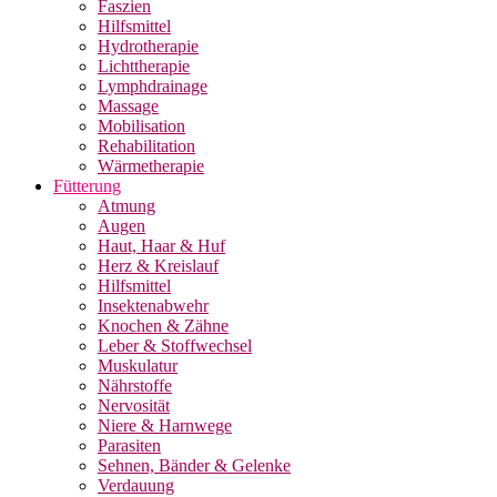
Faszien
Hilfsmittel
Hydrotherapie
Lichttherapie
Lymphdrainage
Massage
Mobilisation
Rehabilitation
Wärmetherapie
Fütterung
Atmung
Augen
Haut, Haar & Huf
Herz & Kreislauf
Hilfsmittel
Insektenabwehr
Knochen & Zähne
Leber & Stoffwechsel
Muskulatur
Nährstoffe
Nervosität
Niere & Harnwege
Parasiten
Sehnen, Bänder & Gelenke
Verdauung