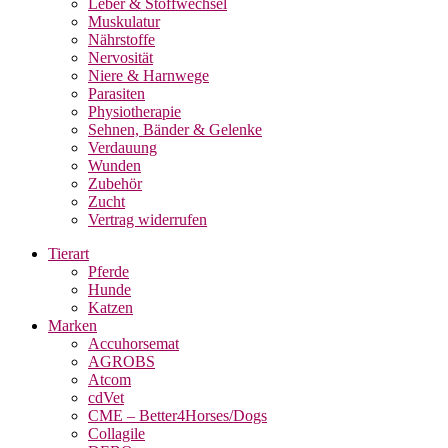
Leber & Stoffwechsel
Muskulatur
Nährstoffe
Nervosität
Niere & Harnwege
Parasiten
Physiotherapie
Sehnen, Bänder & Gelenke
Verdauung
Wunden
Zubehör
Zucht
Vertrag widerrufen
Tierart
Pferde
Hunde
Katzen
Marken
Accuhorsemat
AGROBS
Atcom
cdVet
CME – Better4Horses/Dogs
Collagile