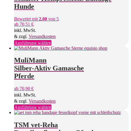
Die
Hunde
Optionen
können
Bewertet mit
2.00
von 5
auf
ab
70,51
€
der
inkl. MwSt.
Produktseite
gewählt
& zzgl.
Versandkosten
werden
Dieses
Ausführung wählen
Produkt
weist
mehrere
MuliMann
Varianten
Silber-Aktiv Gamasche
auf.
Die
Pferde
Optionen
können
ab
70,90
€
auf
inkl. MwSt.
der
Produktseite
& zzgl.
Versandkosten
gewählt
Dieses
Ausführung wählen
werden
Produkt
weist
mehrere
TSM vet-Reha
Varianten