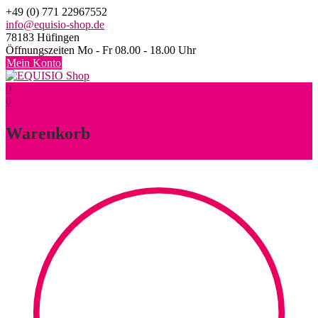
Skip
+49 (0) 771 22967552
to
info@equisio-shop.de
content
78183 Hüfingen
Öffnungszeiten Mo - Fr 08.00 - 18.00 Uhr
Mein Konto
0
0
Warenkorb