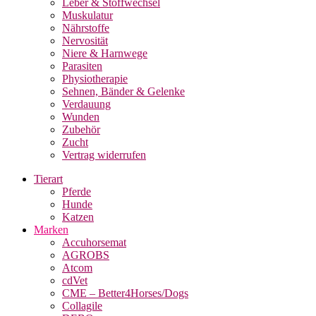
Leber & Stoffwechsel
Muskulatur
Nährstoffe
Nervosität
Niere & Harnwege
Parasiten
Physiotherapie
Sehnen, Bänder & Gelenke
Verdauung
Wunden
Zubehör
Zucht
Vertrag widerrufen
Tierart
Pferde
Hunde
Katzen
Marken
Accuhorsemat
AGROBS
Atcom
cdVet
CME – Better4Horses/Dogs
Collagile