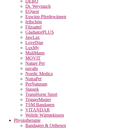
DEBO
Dr. Weyrauch
EQuest
Eqwipp Pferdewippen
fellschön
Filzsattel
GladiatorPLUS
JawLax
LovelStar
LuxMy
MuliMann
MOVIT
Nature Pet
navalis
Nordic Medica
NutraPet
PerNaturam
Stassek
TransHorse Sport
TriggerMaster
TSM Bandagen
VITANDAR
Wehrle Wärmekissen
Physiotherapie
Bandagen & Orthesen