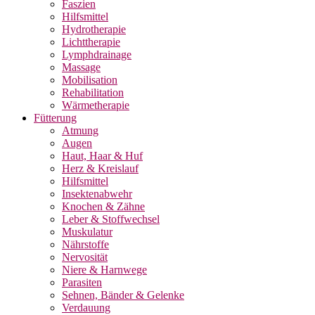
Faszien
Hilfsmittel
Hydrotherapie
Lichttherapie
Lymphdrainage
Massage
Mobilisation
Rehabilitation
Wärmetherapie
Fütterung
Atmung
Augen
Haut, Haar & Huf
Herz & Kreislauf
Hilfsmittel
Insektenabwehr
Knochen & Zähne
Leber & Stoffwechsel
Muskulatur
Nährstoffe
Nervosität
Niere & Harnwege
Parasiten
Sehnen, Bänder & Gelenke
Verdauung