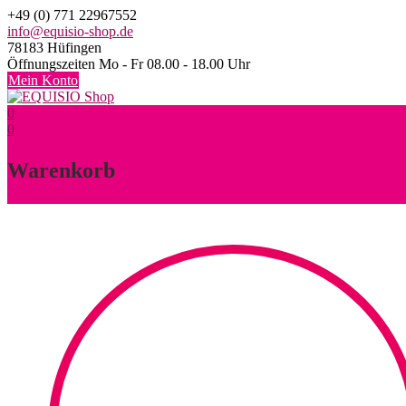
Skip
+49 (0) 771 22967552
to
info@equisio-shop.de
content
78183 Hüfingen
Öffnungszeiten Mo - Fr 08.00 - 18.00 Uhr
Mein Konto
0
0
Warenkorb