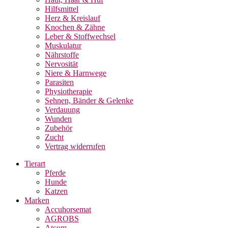
Hilfsmittel
Herz & Kreislauf
Knochen & Zähne
Leber & Stoffwechsel
Muskulatur
Nährstoffe
Nervosität
Niere & Harnwege
Parasiten
Physiotherapie
Sehnen, Bänder & Gelenke
Verdauung
Wunden
Zubehör
Zucht
Vertrag widerrufen
Tierart
Pferde
Hunde
Katzen
Marken
Accuhorsemat
AGROBS
Atcom