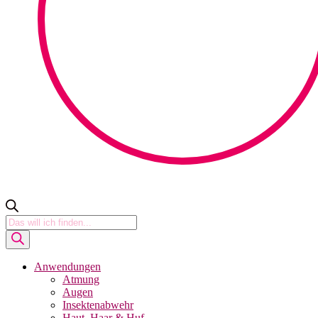
Products
search
Anwendungen
Atmung
Augen
Insektenabwehr
Haut, Haar & Huf