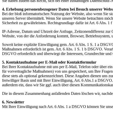
Sie haben zudem das Recht, sich bei einer zuständigen Datenschutz-
4. Erhebung personenbezogener Daten bei Besuch unserer Webs
Bei der bloß informatorischen Nutzung der Website, also wenn Sie sic
unseren Server übermittelt. Wenn Sie unsere Website betrachten möcht
Sicherheit zu gewährleisten. Rechtsgrundlage dafür ist Art. 6 Abs. 
IP-Adresse, Datum und Uhrzeit der Anfrage, Zeitzonendifferenz zur
Website, von der die Anforderung kommt, Browser, Betriebssystem, 
Soweit keine explizite Einwilligung gem. Art. 6 Abs. 1 S. 1 a DSGVO
Maßnahmen erforderlich ist gem. Art. 6 Abs. 1 S. 1 b DSGVO. Verarbei
DSGVO erforderlich und überwiegt die Interessen, Grundrechte und G
5. Kontaktaufnahme per E-Mail oder Kontaktformular
Bei Ihrer Kontaktaufnahme mit uns per E-Mail, Telefon oder über ei
für vorvertragliche Maßnahmen) von uns gespeichert, um Ihre Fragen 
diese stets als optional gekennzeichnet. Diese Angaben dienen uns zu
freiwilliger Basis und mit Ihrer Einwilligung, Art. 6 Abs.1 a DSGV
außerdem ein, dass wir Sie ggf. auch über diesen Kommunikationskana
Die in diesem Zusammenhang anfallenden Daten löschen wir, nachdem d
6. Newsletter
Mit Ihrer Einwilligung nach Art. 6 Abs. 1 a DSGVO können Sie unser