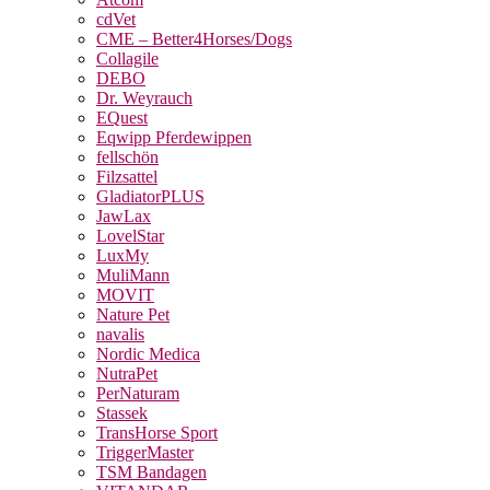
cdVet
CME – Better4Horses/Dogs
Collagile
DEBO
Dr. Weyrauch
EQuest
Eqwipp Pferdewippen
fellschön
Filzsattel
GladiatorPLUS
JawLax
LovelStar
LuxMy
MuliMann
MOVIT
Nature Pet
navalis
Nordic Medica
NutraPet
PerNaturam
Stassek
TransHorse Sport
TriggerMaster
TSM Bandagen