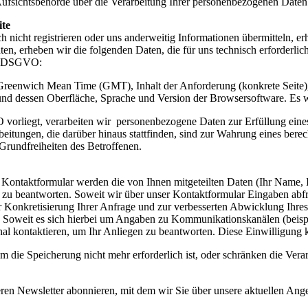
Aufsichtsbehörde über die Verarbeitung Ihrer personenbezogenen Date
ite
h nicht registrieren oder uns anderweitig Informationen übermitteln, 
en, erheben wir die folgenden Daten, die für uns technisch erforderlic
1 f DSGVO:
 Greenwich Mean Time (GMT), Inhalt der Anforderung (konkrete Seite)
und dessen Oberfläche, Sprache und Version der Browsersoftware. Es w
 vorliegt, verarbeiten wir personenbezogene Daten zur Erfüllung eine
tungen, die darüber hinaus stattfinden, sind zur Wahrung eines berech
rundfreiheiten des Betroffenen.
n Kontaktformular werden die von Ihnen mitgeteilten Daten (Ihr Name
zu beantworten. Soweit wir über unser Kontaktformular Eingaben abfra
r Konkretisierung Ihrer Anfrage und zur verbesserten Abwicklung Ihres
O. Soweit es sich hierbei um Angaben zu Kommunikationskanälen (beisp
l kontaktieren, um Ihr Anliegen zu beantworten. Diese Einwilligung kö
ie Speicherung nicht mehr erforderlich ist, oder schränken die Verarb
en Newsletter abonnieren, mit dem wir Sie über unsere aktuellen Ange