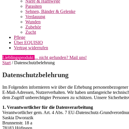
Niere & Harnwege
Parasiten
Sehnen, Bänder & Gelenke
Verdauung
Wunden
Zubehör
Zucht
Pflege
Über EQUISIO
Vertrag widerrufen
Lieblingsprodukt
... nicht gefunden? Mail uns!
Start
/ Datenschutzbelehrung
Datenschutzbelehrung
Im Folgenden informieren wir über die Erhebung personenbezogener D
E-Mail-Adressen, Nutzerverhalten. Wir haben umfangreiche technische
dem Zugriff unberechtigter Personen zu schützen. Unsere Sicherheits
1. Verantwortlicher für die Datenverarbeitung
Verantwortlicher gem. Art. 4 Abs. 7 EU-Datenschutz-Grundverordn
Saskia Dworazik
Brunnenstr. 18 a
78183 Hüfingen