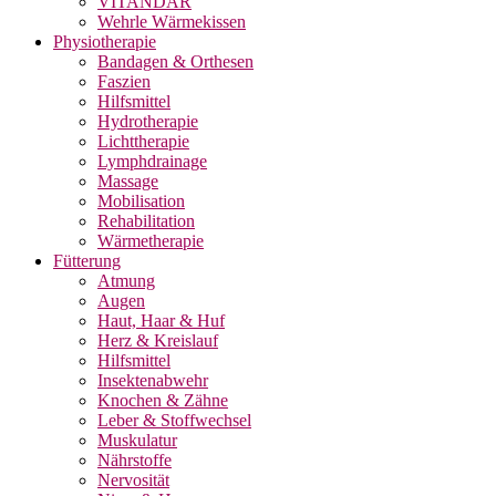
VITANDAR
Wehrle Wärmekissen
Physiotherapie
Bandagen & Orthesen
Faszien
Hilfsmittel
Hydrotherapie
Lichttherapie
Lymphdrainage
Massage
Mobilisation
Rehabilitation
Wärmetherapie
Fütterung
Atmung
Augen
Haut, Haar & Huf
Herz & Kreislauf
Hilfsmittel
Insektenabwehr
Knochen & Zähne
Leber & Stoffwechsel
Muskulatur
Nährstoffe
Nervosität