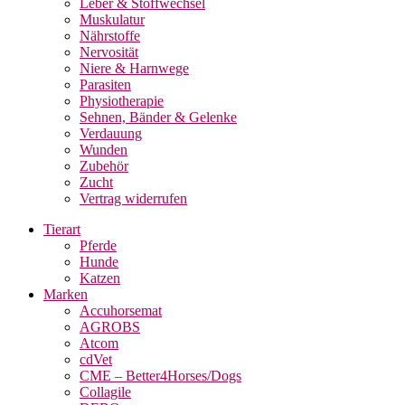
Leber & Stoffwechsel
Muskulatur
Nährstoffe
Nervosität
Niere & Harnwege
Parasiten
Physiotherapie
Sehnen, Bänder & Gelenke
Verdauung
Wunden
Zubehör
Zucht
Vertrag widerrufen
Tierart
Pferde
Hunde
Katzen
Marken
Accuhorsemat
AGROBS
Atcom
cdVet
CME – Better4Horses/Dogs
Collagile