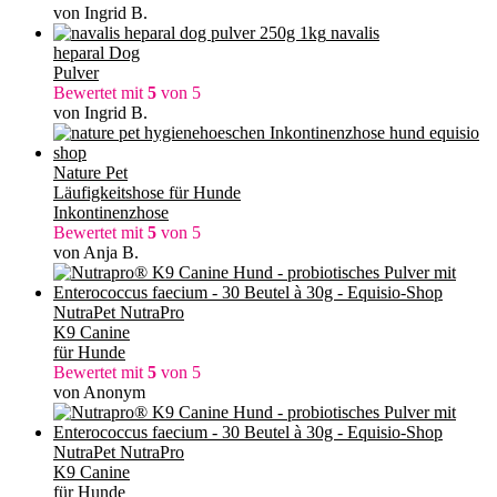
von Ingrid B.
navalis
heparal Dog
Pulver
Bewertet mit
5
von 5
von Ingrid B.
Nature Pet
Läufigkeitshose für Hunde
Inkontinenzhose
Bewertet mit
5
von 5
von Anja B.
NutraPet NutraPro
K9 Canine
für Hunde
Bewertet mit
5
von 5
von Anonym
NutraPet NutraPro
K9 Canine
für Hunde