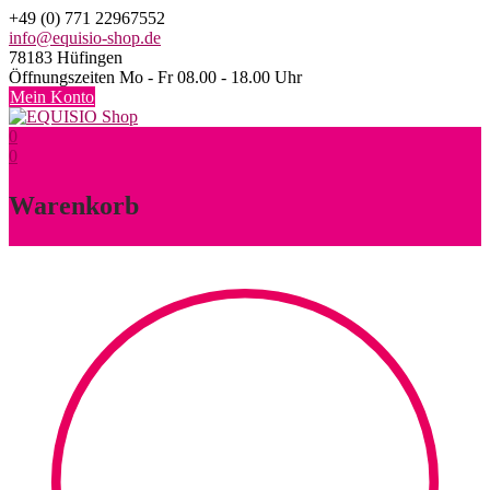
Skip
+49 (0) 771 22967552
to
info@equisio-shop.de
content
78183 Hüfingen
Öffnungszeiten Mo - Fr 08.00 - 18.00 Uhr
Mein Konto
0
0
Warenkorb