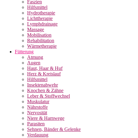
Faszien
Hilfsmittel
Hydrotherapie
Lichttherapie
Lymphdrainage
Massage
Mobilisation
Rehabilitation
Wärmetherapie
Fütterung
Atmung
Augen
Haut, Haar & Huf
Herz & Kreislauf
Hilfsmittel
Insektenabwehr
Knochen & Zähne
Leber & Stoffwechsel
Muskulatur
Nährstoffe
Nervosität
Niere & Harnwege
Parasiten
Sehnen, Bänder & Gelenke
Verdauung