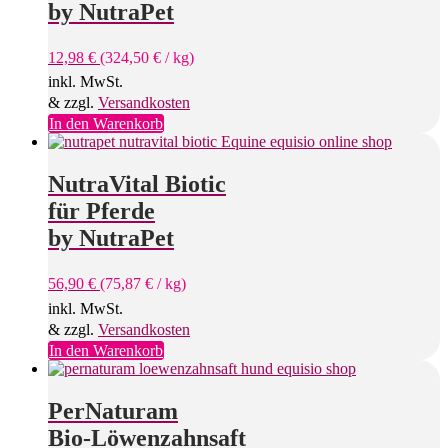
by NutraPet
12,98
€
(
324,50
€
/
kg
)
inkl. MwSt.
& zzgl.
Versandkosten
In den Warenkorb
NutraVital Biotic
für Pferde
by NutraPet
56,90
€
(
75,87
€
/
kg
)
inkl. MwSt.
& zzgl.
Versandkosten
In den Warenkorb
PerNaturam
Bio-Löwenzahnsaft