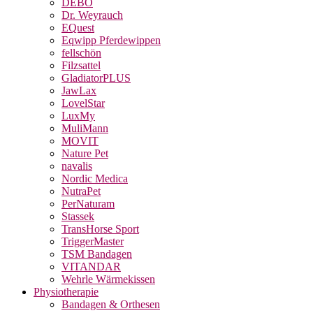
DEBO
Dr. Weyrauch
EQuest
Eqwipp Pferdewippen
fellschön
Filzsattel
GladiatorPLUS
JawLax
LovelStar
LuxMy
MuliMann
MOVIT
Nature Pet
navalis
Nordic Medica
NutraPet
PerNaturam
Stassek
TransHorse Sport
TriggerMaster
TSM Bandagen
VITANDAR
Wehrle Wärmekissen
Physiotherapie
Bandagen & Orthesen