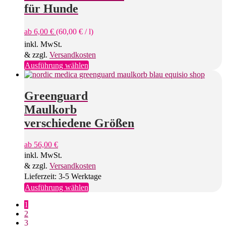
für Hunde
ab
6,00
€
(
60,00
€
/
l
)
inkl. MwSt.
& zzgl.
Versandkosten
Dieses
Ausführung wählen
Produkt
weist
mehrere
Greenguard
Varianten
Maulkorb
auf.
Die
verschiedene Größen
Optionen
können
ab
56,00
€
auf
inkl. MwSt.
der
Produktseite
& zzgl.
Versandkosten
gewählt
Lieferzeit: 3-5 Werktage
werden
Dieses
Ausführung wählen
Produkt
1
weist
2
mehrere
3
Varianten