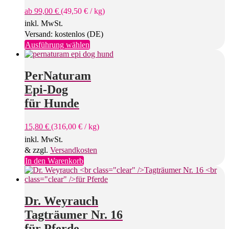
ab
99,00
€
(
49,50
€
/
kg
)
inkl. MwSt.
Versand: kostenlos (DE)
Dieses
Ausführung wählen
Produkt
weist
mehrere
PerNaturam
Varianten
Epi-Dog
auf.
Die
für Hunde
Optionen
können
15,80
€
(
316,00
€
/
kg
)
auf
der
inkl. MwSt.
Produktseite
& zzgl.
Versandkosten
gewählt
In den Warenkorb
werden
Dr. Weyrauch
Tagträumer Nr. 16
für Pferde