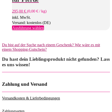
295,00
€
(
0,00
€
/
kg
)
inkl. MwSt.
Versand: kostenlos (DE)
Dieses
Ausführung wählen
Produkt
weist
mehrere
Du bist auf der Suche nach einem Geschenk? Wie wäre es mit
Varianten
einem Shopping-Gutschein?
auf.
Die
Du hast dein Lieblingsprodukt nicht gefunden? Lass
Optionen
können
es uns wissen!
auf
der
Produktseite
gewählt
Zahlung und Versand
werden
Versandkosten & Lieferbedingungen
Zahlungsarten