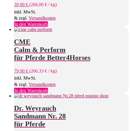
39,90
€
(
266,00
€
/
kg
)
auf
der
inkl. MwSt.
Produktseite
& zzgl.
Versandkosten
gewählt
In den Warenkorb
werden
CME
Calm & Perform
für Pferde Better4Horses
79,90
€
(
266,33
€
/
kg
)
inkl. MwSt.
& zzgl.
Versandkosten
In den Warenkorb
Dr. Weyrauch
Sandmann Nr. 28
für Pferde