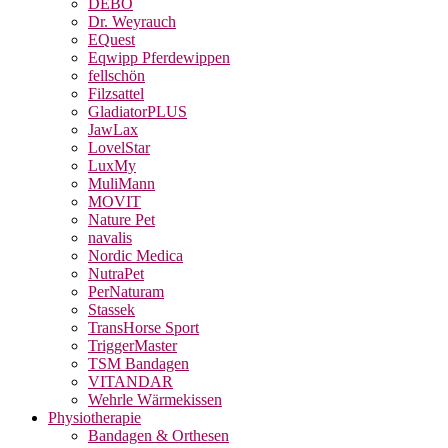
DEBO
Dr. Weyrauch
EQuest
Eqwipp Pferdewippen
fellschön
Filzsattel
GladiatorPLUS
JawLax
LovelStar
LuxMy
MuliMann
MOVIT
Nature Pet
navalis
Nordic Medica
NutraPet
PerNaturam
Stassek
TransHorse Sport
TriggerMaster
TSM Bandagen
VITANDAR
Wehrle Wärmekissen
Physiotherapie
Bandagen & Orthesen