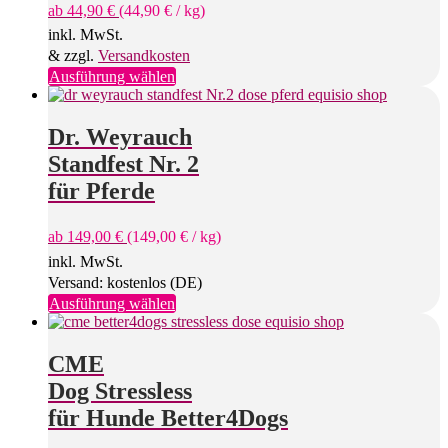
ab
44,90
€
(
44,90
€
/
kg
)
inkl. MwSt.
& zzgl.
Versandkosten
Dieses
Ausführung wählen
Produkt
weist
mehrere
Dr. Weyrauch
Varianten
Standfest Nr. 2
auf.
Die
für Pferde
Optionen
können
ab
149,00
€
(
149,00
€
/
kg
)
auf
der
inkl. MwSt.
Produktseite
Versand: kostenlos (DE)
gewählt
Dieses
Ausführung wählen
werden
Produkt
weist
mehrere
CME
Varianten
Dog Stressless
auf.
Die
für Hunde Better4Dogs
Optionen
können