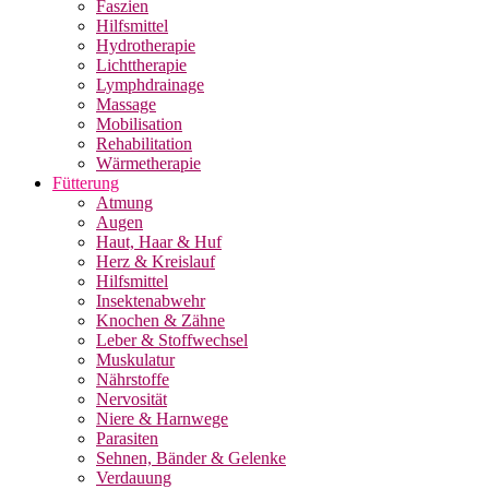
Faszien
Hilfsmittel
Hydrotherapie
Lichttherapie
Lymphdrainage
Massage
Mobilisation
Rehabilitation
Wärmetherapie
Fütterung
Atmung
Augen
Haut, Haar & Huf
Herz & Kreislauf
Hilfsmittel
Insektenabwehr
Knochen & Zähne
Leber & Stoffwechsel
Muskulatur
Nährstoffe
Nervosität
Niere & Harnwege
Parasiten
Sehnen, Bänder & Gelenke
Verdauung