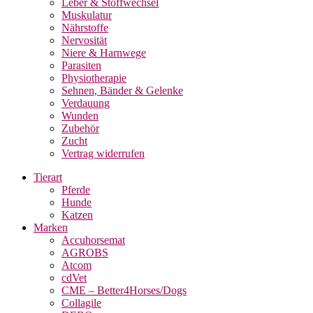
Leber & Stoffwechsel
Muskulatur
Nährstoffe
Nervosität
Niere & Harnwege
Parasiten
Physiotherapie
Sehnen, Bänder & Gelenke
Verdauung
Wunden
Zubehör
Zucht
Vertrag widerrufen
Tierart
Pferde
Hunde
Katzen
Marken
Accuhorsemat
AGROBS
Atcom
cdVet
CME – Better4Horses/Dogs
Collagile