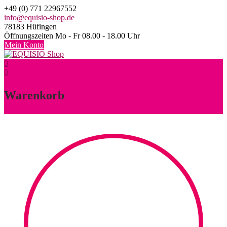
Skip
+49 (0) 771 22967552
to
info@equisio-shop.de
content
78183 Hüfingen
Öffnungszeiten Mo - Fr 08.00 - 18.00 Uhr
Mein Konto
0
0
Warenkorb