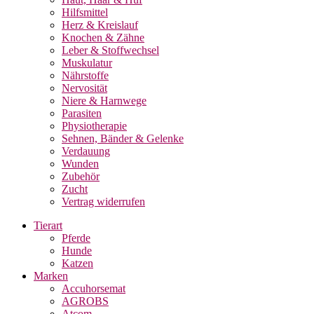
Hilfsmittel
Herz & Kreislauf
Knochen & Zähne
Leber & Stoffwechsel
Muskulatur
Nährstoffe
Nervosität
Niere & Harnwege
Parasiten
Physiotherapie
Sehnen, Bänder & Gelenke
Verdauung
Wunden
Zubehör
Zucht
Vertrag widerrufen
Tierart
Pferde
Hunde
Katzen
Marken
Accuhorsemat
AGROBS
Atcom