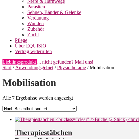
Niere & Harnwege
Parasiten
Sehnen, Bänder & Gelenke
Verdauung
Wunden
Zubehör
Zucht
Pflege
Über EQUISIO
Vertrag widerrufen
Lieblingsprodukt
... nicht gefunden? Mail uns!
Start
/
Anwendungsgebiet
/
Physiotherapie
/ Mobilisation
Mobilisation
Nach
Alle 7 Ergebnisse werden angezeigt
Beliebtheit
sortiert
Therapiestäbchen