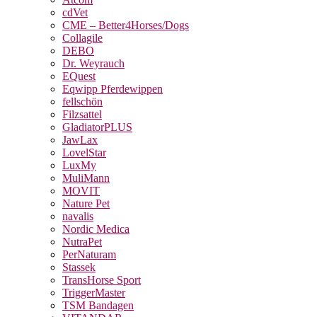
cdVet
CME – Better4Horses/Dogs
Collagile
DEBO
Dr. Weyrauch
EQuest
Eqwipp Pferdewippen
fellschön
Filzsattel
GladiatorPLUS
JawLax
LovelStar
LuxMy
MuliMann
MOVIT
Nature Pet
navalis
Nordic Medica
NutraPet
PerNaturam
Stassek
TransHorse Sport
TriggerMaster
TSM Bandagen