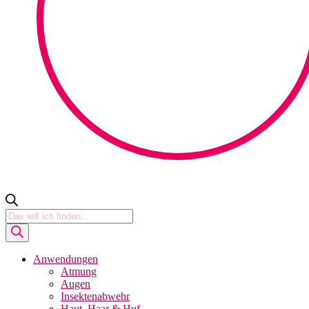
Products
search
Anwendungen
Atmung
Augen
Insektenabwehr
Haut, Haar & Huf