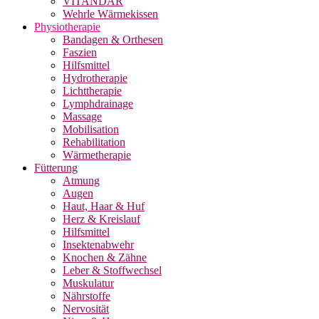
VITANDAR
Wehrle Wärmekissen
Physiotherapie
Bandagen & Orthesen
Faszien
Hilfsmittel
Hydrotherapie
Lichttherapie
Lymphdrainage
Massage
Mobilisation
Rehabilitation
Wärmetherapie
Fütterung
Atmung
Augen
Haut, Haar & Huf
Herz & Kreislauf
Hilfsmittel
Insektenabwehr
Knochen & Zähne
Leber & Stoffwechsel
Muskulatur
Nährstoffe
Nervosität