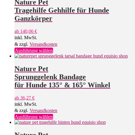
Nature Pet
Varianten
Tragehilfe Gehhilfe für Hunde
auf.
Die
Ganzkörper
Optionen
können
ab
140,06
€
auf
inkl. MwSt.
der
Produktseite
& zzgl.
Versandkosten
gewählt
Dieses
Ausführung wählen
werden
Produkt
weist
mehrere
Nature Pet
Varianten
Sprunggelenk Bandage
auf.
Die
für Hunde 135° & 165° Winkel
Optionen
können
ab
36,27
€
auf
inkl. MwSt.
der
Produktseite
& zzgl.
Versandkosten
gewählt
Dieses
Ausführung wählen
werden
Produkt
weist
mehrere