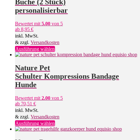
Buche (2 Stück)
personalisierbar
Bewertet mit
5.00
von 5
ab
8,95
€
inkl. MwSt.
& zzgl.
Versandkosten
Dieses
Ausführung wählen
Produkt
weist
mehrere
Nature Pet
Varianten
Schulter Kompressions Bandage
auf.
Die
Hunde
Optionen
können
Bewertet mit
2.00
von 5
auf
ab
70,51
€
der
inkl. MwSt.
Produktseite
gewählt
& zzgl.
Versandkosten
werden
Dieses
Ausführung wählen
Produkt
weist
mehrere