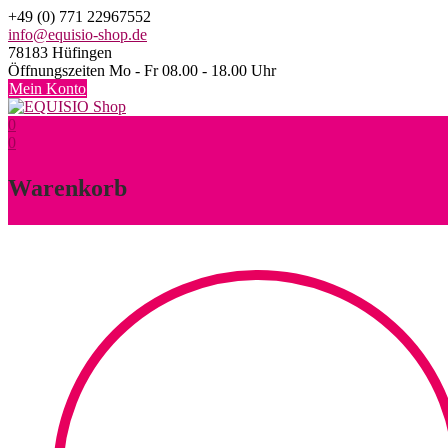
Skip
+49 (0) 771 22967552
to
info@equisio-shop.de
content
78183 Hüfingen
Öffnungszeiten Mo - Fr 08.00 - 18.00 Uhr
Mein Konto
0
0
Warenkorb