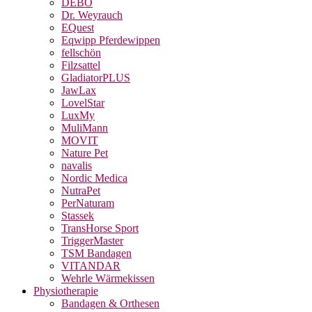
DEBO
Dr. Weyrauch
EQuest
Eqwipp Pferdewippen
fellschön
Filzsattel
GladiatorPLUS
JawLax
LovelStar
LuxMy
MuliMann
MOVIT
Nature Pet
navalis
Nordic Medica
NutraPet
PerNaturam
Stassek
TransHorse Sport
TriggerMaster
TSM Bandagen
VITANDAR
Wehrle Wärmekissen
Physiotherapie
Bandagen & Orthesen