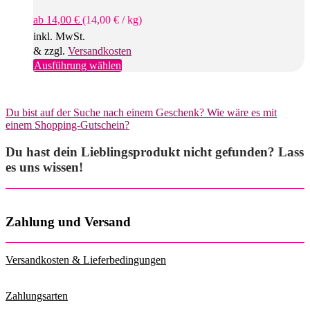
ab
14,00
€
(
14,00
€
/
kg
)
inkl. MwSt.
& zzgl.
Versandkosten
Dieses
Ausführung wählen
Produkt
weist
mehrere
Du bist auf der Suche nach einem Geschenk? Wie wäre es mit
Varianten
einem Shopping-Gutschein?
auf.
Die
Du hast dein Lieblingsprodukt nicht gefunden? Lass
Optionen
können
es uns wissen!
auf
der
Produktseite
gewählt
Zahlung und Versand
werden
Versandkosten & Lieferbedingungen
Zahlungsarten