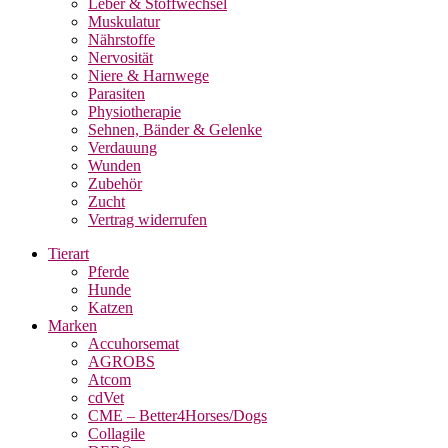
Leber & Stoffwechsel
Muskulatur
Nährstoffe
Nervosität
Niere & Harnwege
Parasiten
Physiotherapie
Sehnen, Bänder & Gelenke
Verdauung
Wunden
Zubehör
Zucht
Vertrag widerrufen
Tierart
Pferde
Hunde
Katzen
Marken
Accuhorsemat
AGROBS
Atcom
cdVet
CME – Better4Horses/Dogs
Collagile