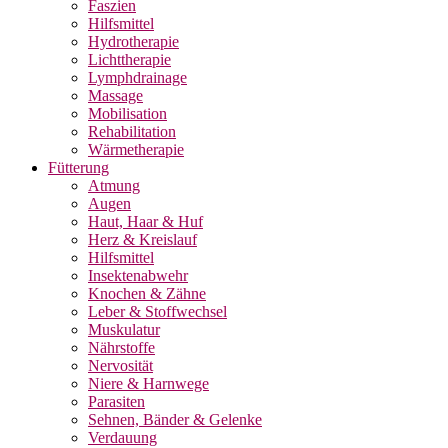
Faszien
Hilfsmittel
Hydrotherapie
Lichttherapie
Lymphdrainage
Massage
Mobilisation
Rehabilitation
Wärmetherapie
Fütterung
Atmung
Augen
Haut, Haar & Huf
Herz & Kreislauf
Hilfsmittel
Insektenabwehr
Knochen & Zähne
Leber & Stoffwechsel
Muskulatur
Nährstoffe
Nervosität
Niere & Harnwege
Parasiten
Sehnen, Bänder & Gelenke
Verdauung