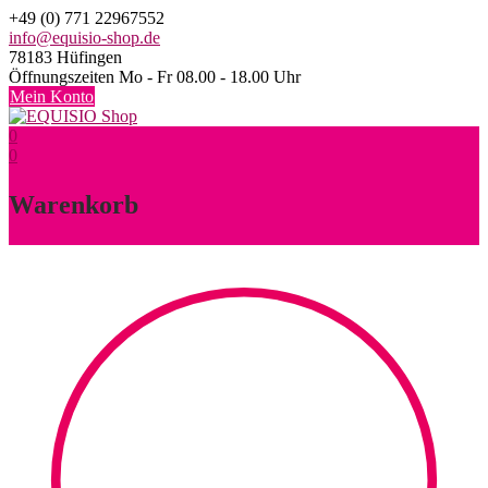
Skip
+49 (0) 771 22967552
to
info@equisio-shop.de
content
78183 Hüfingen
Öffnungszeiten Mo - Fr 08.00 - 18.00 Uhr
Mein Konto
0
0
Warenkorb