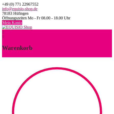
Skip
+49 (0) 771 22967552
to
info@equisio-shop.de
content
78183 Hüfingen
Öffnungszeiten Mo - Fr 08.00 - 18.00 Uhr
Mein Konto
0
0
Warenkorb