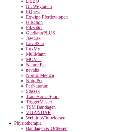
DEBO
Dr. Weyrauch
EQuest
Eqwipp Pferdewippen
fellschön
Filzsattel
GladiatorPLUS
JawLax
LovelStar
LuxMy
MuliMann
MOVIT
Nature Pet
navalis
Nordic Medica
NutraPet
PerNaturam
Stassek
TransHorse Sport
TriggerMaster
TSM Bandagen
VITANDAR
Wehrle Wärmekissen
Physiotherapie
Bandagen & Orthesen