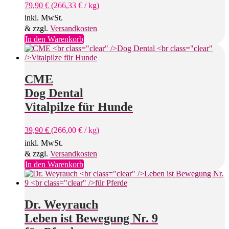
79,90
€
(
266,33
€
/
kg
)
inkl. MwSt.
& zzgl.
Versandkosten
In den Warenkorb
CME
Dog Dental
Vitalpilze für Hunde
39,90
€
(
266,00
€
/
kg
)
inkl. MwSt.
& zzgl.
Versandkosten
In den Warenkorb
Dr. Weyrauch
Leben ist Bewegung Nr. 9