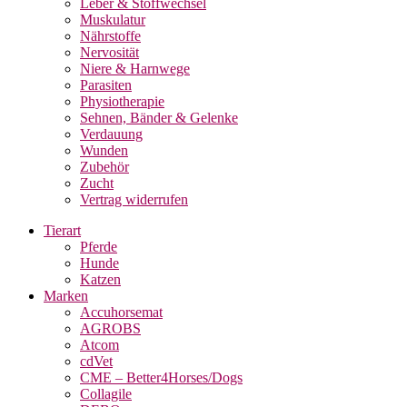
Leber & Stoffwechsel
Muskulatur
Nährstoffe
Nervosität
Niere & Harnwege
Parasiten
Physiotherapie
Sehnen, Bänder & Gelenke
Verdauung
Wunden
Zubehör
Zucht
Vertrag widerrufen
Tierart
Pferde
Hunde
Katzen
Marken
Accuhorsemat
AGROBS
Atcom
cdVet
CME – Better4Horses/Dogs
Collagile