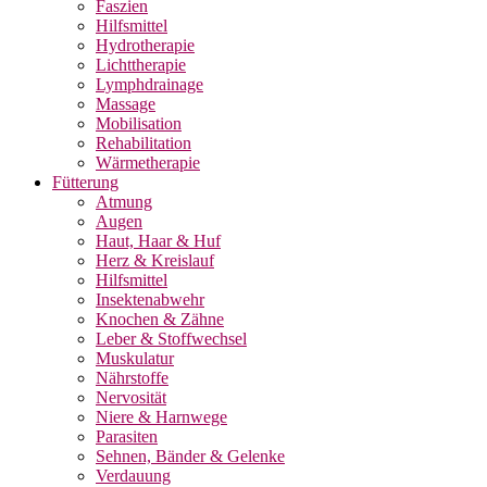
Faszien
Hilfsmittel
Hydrotherapie
Lichttherapie
Lymphdrainage
Massage
Mobilisation
Rehabilitation
Wärmetherapie
Fütterung
Atmung
Augen
Haut, Haar & Huf
Herz & Kreislauf
Hilfsmittel
Insektenabwehr
Knochen & Zähne
Leber & Stoffwechsel
Muskulatur
Nährstoffe
Nervosität
Niere & Harnwege
Parasiten
Sehnen, Bänder & Gelenke
Verdauung