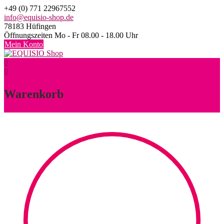
Skip
+49 (0) 771 22967552
to
info@equisio-shop.de
content
78183 Hüfingen
Öffnungszeiten Mo - Fr 08.00 - 18.00 Uhr
Mein Konto
0
0
Warenkorb