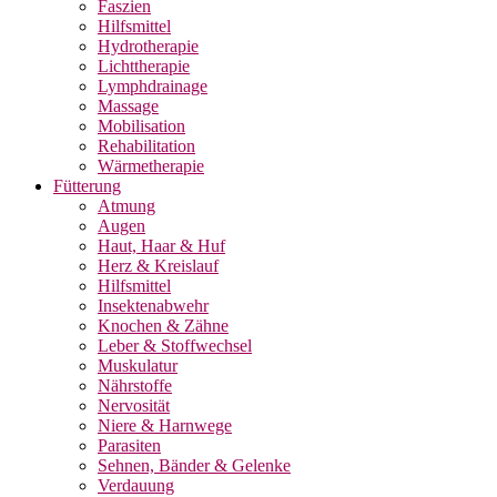
Faszien
Hilfsmittel
Hydrotherapie
Lichttherapie
Lymphdrainage
Massage
Mobilisation
Rehabilitation
Wärmetherapie
Fütterung
Atmung
Augen
Haut, Haar & Huf
Herz & Kreislauf
Hilfsmittel
Insektenabwehr
Knochen & Zähne
Leber & Stoffwechsel
Muskulatur
Nährstoffe
Nervosität
Niere & Harnwege
Parasiten
Sehnen, Bänder & Gelenke
Verdauung