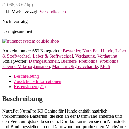
(
1.066,33
€
/
kg
)
inkl. MwSt.
& zzgl.
Versandkosten
Nicht vorrätig
Darmgesundheit
Artikelnummer:
659
Kategorien:
Bestseller
,
NutraPet
,
Hunde
,
Leber
& Stoffwechsel
,
Leber & Stoffwechsel
,
Verdauung
,
Verdauung
Schlagwörter:
Darmgesundheit
,
Bierhefe
,
Prebiotika
,
Probiotika
,
lebende Mikroorganismen
,
Mannan-Oligosaccharide
,
MOS
Beschreibung
Zusätzliche Informationen
Rezensionen (21)
Beschreibung
NutraPet NutraPro K9 Canine für Hunde enthält natürlich
vorkommende Bakterien, die sich an der Darmwand anheften und
den Verdauungstrakt besiedeln. Dort konkurrieren sie um Nährstoffe
und Bindungsstellen an der Darmwand und produzieren Milchsäure,