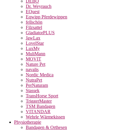
DEBO
Dr. Weyrauch
EQuest
Eqwipp Pferdewippen
fellschön
Filzsattel
GladiatorPLUS
JawLax
LovelStar
LuxMy
MuliMann
MOVIT
Nature Pet
navalis
Nordic Medica
NutraPet
PerNaturam
Stassek
TransHorse Sport
TriggerMaster
TSM Bandagen
VITANDAR
Wehrle Wärmekissen
Physiotherapie
Bandagen & Orthesen