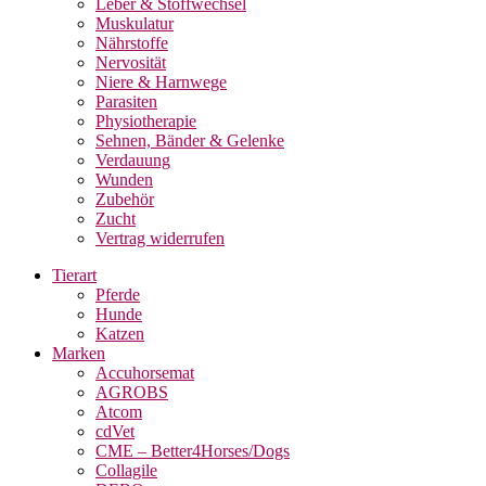
Leber & Stoffwechsel
Muskulatur
Nährstoffe
Nervosität
Niere & Harnwege
Parasiten
Physiotherapie
Sehnen, Bänder & Gelenke
Verdauung
Wunden
Zubehör
Zucht
Vertrag widerrufen
Tierart
Pferde
Hunde
Katzen
Marken
Accuhorsemat
AGROBS
Atcom
cdVet
CME – Better4Horses/Dogs
Collagile