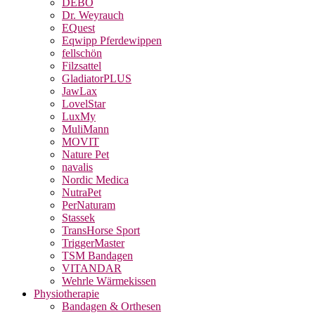
DEBO
Dr. Weyrauch
EQuest
Eqwipp Pferdewippen
fellschön
Filzsattel
GladiatorPLUS
JawLax
LovelStar
LuxMy
MuliMann
MOVIT
Nature Pet
navalis
Nordic Medica
NutraPet
PerNaturam
Stassek
TransHorse Sport
TriggerMaster
TSM Bandagen
VITANDAR
Wehrle Wärmekissen
Physiotherapie
Bandagen & Orthesen