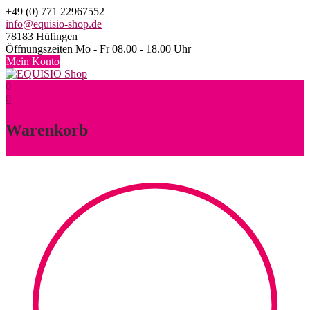
Skip
+49 (0) 771 22967552
to
info@equisio-shop.de
content
78183 Hüfingen
Öffnungszeiten Mo - Fr 08.00 - 18.00 Uhr
Mein Konto
0
0
Warenkorb