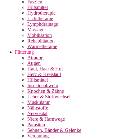
Faszien
Hilfsmittel
Hydrotherapie
Lichttherapie
Lymphdrainage
Massage
Mobilisation
Rehabilitation
Wärmetherapie
Fütterung
Atmung
Augen
Haut, Haar & Huf
Herz & Kreislauf
Hilfsmittel
Insektenabwehr
Knochen & Zähne
Leber & Stoffwechsel
Muskulatur
Nährstoffe
Nervosität
Niere & Harnwege
Parasiten
Sehnen, Bänder & Gelenke
Verdauung