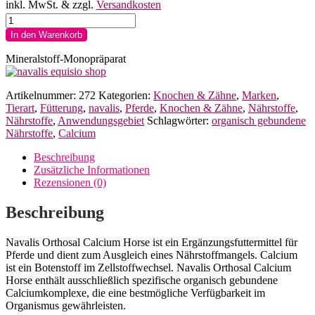
inkl. MwSt.
& zzgl.
Versandkosten
navalis
orthosal
In den Warenkorb
Calcium
Horse
Mineralstoff-Monopräparat
Pulver
1kg
Menge
Artikelnummer:
272
Kategorien:
Knochen & Zähne
,
Marken
,
Tierart
,
Fütterung
,
navalis
,
Pferde
,
Knochen & Zähne
,
Nährstoffe
,
Nährstoffe
,
Anwendungsgebiet
Schlagwörter:
organisch gebundene
Nährstoffe
,
Calcium
Beschreibung
Zusätzliche Informationen
Rezensionen (0)
Beschreibung
Navalis Orthosal Calcium Horse ist ein Ergänzungsfuttermittel für
Pferde und dient zum Ausgleich eines Nährstoffmangels. Calcium
ist ein Botenstoff im Zellstoffwechsel. Navalis Orthosal Calcium
Horse enthält ausschließlich spezifische organisch gebundene
Calciumkomplexe, die eine bestmögliche Verfügbarkeit im
Organismus gewährleisten.