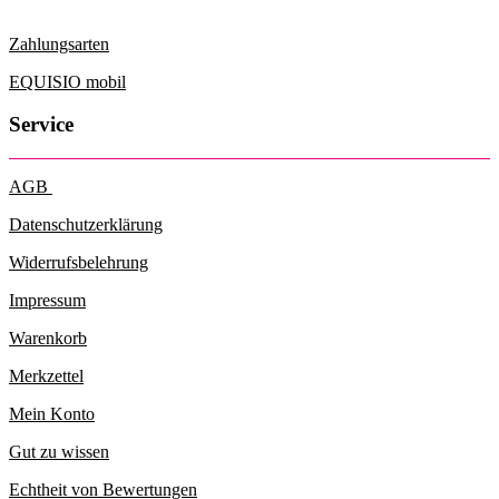
Optionen
können
Zahlungsarten
auf
der
EQUISIO mobil
Produktseite
gewählt
Service
werden
AGB
Datenschutzerklärung
Widerrufsbelehrung
Impressum
Warenkorb
Merkzettel
Mein Konto
Gut zu wissen
Echtheit von Bewertungen