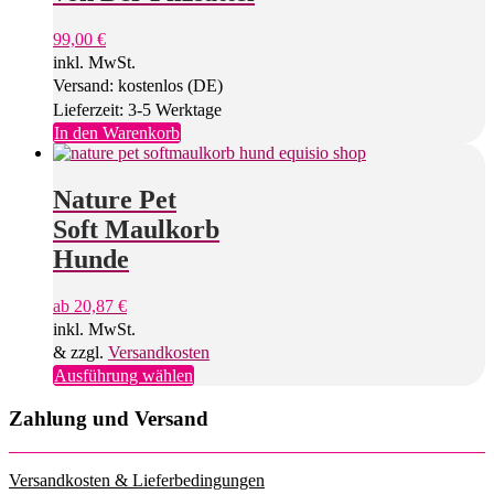
Optionen
können
99,00
€
auf
inkl. MwSt.
der
Produktseite
Versand: kostenlos (DE)
gewählt
Lieferzeit: 3-5 Werktage
werden
In den Warenkorb
Nature Pet
Soft Maulkorb
Hunde
ab
20,87
€
inkl. MwSt.
& zzgl.
Versandkosten
Dieses
Ausführung wählen
Produkt
weist
Zahlung und Versand
mehrere
Varianten
auf.
Versandkosten & Lieferbedingungen
Die