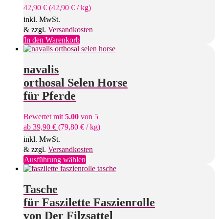
42,90
€
(
42,90
€
/
kg
)
inkl. MwSt.
& zzgl.
Versandkosten
In den Warenkorb
navalis
orthosal Selen Horse
für Pferde
Bewertet mit
5.00
von 5
ab
39,90
€
(
79,80
€
/
kg
)
inkl. MwSt.
& zzgl.
Versandkosten
Dieses
Ausführung wählen
Produkt
weist
mehrere
Tasche
Varianten
für Faszilette Faszienrolle
auf.
Die
von Der Filzsattel