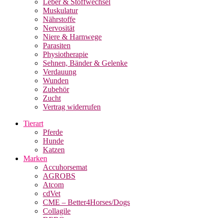
Leber & Stoffwechsel
Muskulatur
Nährstoffe
Nervosität
Niere & Harnwege
Parasiten
Physiotherapie
Sehnen, Bänder & Gelenke
Verdauung
Wunden
Zubehör
Zucht
Vertrag widerrufen
Tierart
Pferde
Hunde
Katzen
Marken
Accuhorsemat
AGROBS
Atcom
cdVet
CME – Better4Horses/Dogs
Collagile