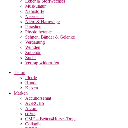
Leber & Stoffwechsel
Muskulatur
Nährstoffe
Nervosität
Niere & Harnwege
Parasiten
Physiotherapie
Sehnen, Bänder & Gelenke
Verdauung
Wunden
Zubehör
Zucht
Vertrag widerrufen
Tierart
Pferde
Hunde
Katzen
Marken
Accuhorsemat
AGROBS
Atcom
cdVet
CME – Better4Horses/Dogs
Collagile