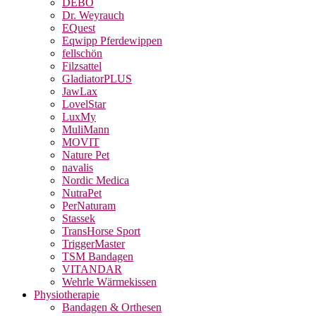
DEBO
Dr. Weyrauch
EQuest
Eqwipp Pferdewippen
fellschön
Filzsattel
GladiatorPLUS
JawLax
LovelStar
LuxMy
MuliMann
MOVIT
Nature Pet
navalis
Nordic Medica
NutraPet
PerNaturam
Stassek
TransHorse Sport
TriggerMaster
TSM Bandagen
VITANDAR
Wehrle Wärmekissen
Physiotherapie
Bandagen & Orthesen