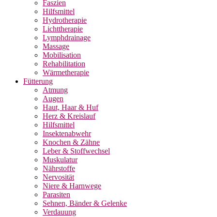
Faszien
Hilfsmittel
Hydrotherapie
Lichttherapie
Lymphdrainage
Massage
Mobilisation
Rehabilitation
Wärmetherapie
Fütterung
Atmung
Augen
Haut, Haar & Huf
Herz & Kreislauf
Hilfsmittel
Insektenabwehr
Knochen & Zähne
Leber & Stoffwechsel
Muskulatur
Nährstoffe
Nervosität
Niere & Harnwege
Parasiten
Sehnen, Bänder & Gelenke
Verdauung