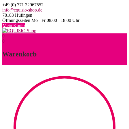
Skip
+49 (0) 771 22967552
to
info@equisio-shop.de
content
78183 Hüfingen
Öffnungszeiten Mo - Fr 08.00 - 18.00 Uhr
Mein Konto
0
0
Warenkorb