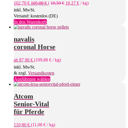
102,70
€
105,00
€
(
10,50
€
10,27
€
/
kg
)
inkl. MwSt.
Versand: kostenlos (DE)
In den Warenkorb
navalis
coronal Horse
ab
87,90
€
(
109,88
€
/
kg
)
inkl. MwSt.
& zzgl.
Versandkosten
Dieses
Ausführung wählen
Produkt
weist
mehrere
Atcom
Varianten
Senior-Vital
auf.
Die
für Pferde
Optionen
können
110,80
€
(
11,08
€
/
kg
)
auf