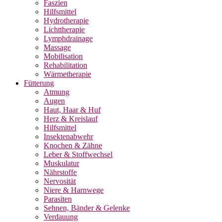
Faszien
Hilfsmittel
Hydrotherapie
Lichttherapie
Lymphdrainage
Massage
Mobilisation
Rehabilitation
Wärmetherapie
Fütterung
Atmung
Augen
Haut, Haar & Huf
Herz & Kreislauf
Hilfsmittel
Insektenabwehr
Knochen & Zähne
Leber & Stoffwechsel
Muskulatur
Nährstoffe
Nervosität
Niere & Harnwege
Parasiten
Sehnen, Bänder & Gelenke
Verdauung