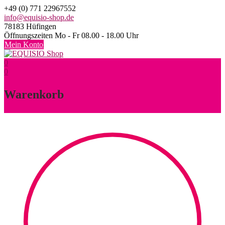
Skip
+49 (0) 771 22967552
to
info@equisio-shop.de
content
78183 Hüfingen
Öffnungszeiten Mo - Fr 08.00 - 18.00 Uhr
Mein Konto
0
0
Warenkorb