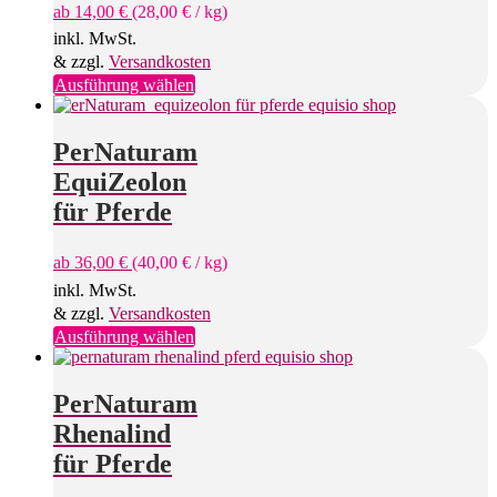
ab
14,00
€
(
28,00
€
/
kg
)
inkl. MwSt.
& zzgl.
Versandkosten
Dieses
Ausführung wählen
Produkt
weist
mehrere
PerNaturam
Varianten
EquiZeolon
auf.
Die
für Pferde
Optionen
können
ab
36,00
€
(
40,00
€
/
kg
)
auf
der
inkl. MwSt.
Produktseite
& zzgl.
Versandkosten
gewählt
Dieses
Ausführung wählen
werden
Produkt
weist
mehrere
PerNaturam
Varianten
Rhenalind
auf.
Die
für Pferde
Optionen
können