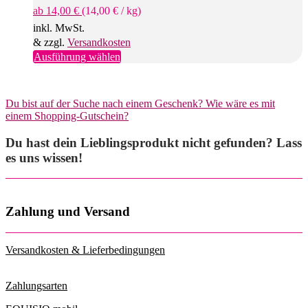
ab
14,00
€
(
14,00
€
/
kg
)
auf
der
inkl. MwSt.
Produktseite
& zzgl.
Versandkosten
gewählt
Dieses
Ausführung wählen
werden
Produkt
weist
mehrere
Du bist auf der Suche nach einem Geschenk? Wie wäre es mit
Varianten
einem Shopping-Gutschein?
auf.
Die
Du hast dein Lieblingsprodukt nicht gefunden? Lass
Optionen
können
es uns wissen!
auf
der
Produktseite
gewählt
Zahlung und Versand
werden
Versandkosten & Lieferbedingungen
Zahlungsarten