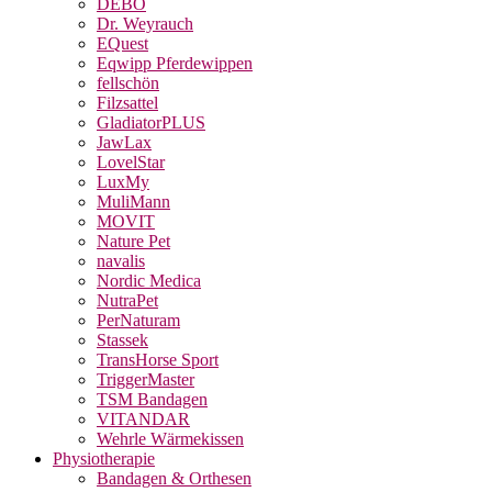
DEBO
Dr. Weyrauch
EQuest
Eqwipp Pferdewippen
fellschön
Filzsattel
GladiatorPLUS
JawLax
LovelStar
LuxMy
MuliMann
MOVIT
Nature Pet
navalis
Nordic Medica
NutraPet
PerNaturam
Stassek
TransHorse Sport
TriggerMaster
TSM Bandagen
VITANDAR
Wehrle Wärmekissen
Physiotherapie
Bandagen & Orthesen