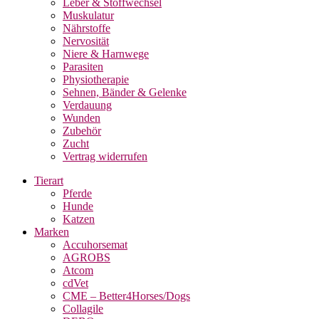
Leber & Stoffwechsel
Muskulatur
Nährstoffe
Nervosität
Niere & Harnwege
Parasiten
Physiotherapie
Sehnen, Bänder & Gelenke
Verdauung
Wunden
Zubehör
Zucht
Vertrag widerrufen
Tierart
Pferde
Hunde
Katzen
Marken
Accuhorsemat
AGROBS
Atcom
cdVet
CME – Better4Horses/Dogs
Collagile