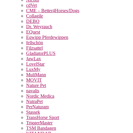
cdVet
CME – Better4Horses/Dogs
Collagile
DEBO
Dr. Weyrauch
EQuest
Eqwipp Pferdewippen
fellschön
Filzsattel
GladiatorPLUS
JawLax
LovelStar
LuxMy
MuliMann
MOVIT
Nature Pet
navalis
Nordic Medica
NutraPet
PerNaturam
Stassek
TransHorse Sport
TriggerMaster
TSM Bandagen