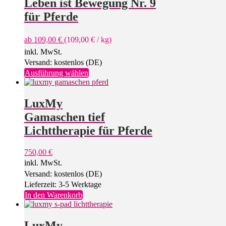
Leben ist Bewegung Nr. 9
für Pferde
ab
109,00
€
(
109,00
€
/
kg
)
inkl. MwSt.
Versand: kostenlos (DE)
Dieses
Ausführung wählen
Produkt
weist
mehrere
LuxMy
Varianten
Gamaschen tief
auf.
Die
Lichttherapie für Pferde
Optionen
können
750,00
€
auf
inkl. MwSt.
der
Produktseite
Versand: kostenlos (DE)
gewählt
Lieferzeit: 3-5 Werktage
werden
In den Warenkorb
LuxMy