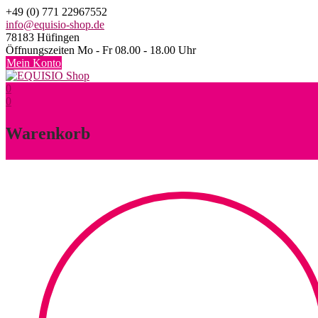
Skip
+49 (0) 771 22967552
to
info@equisio-shop.de
content
78183 Hüfingen
Öffnungszeiten Mo - Fr 08.00 - 18.00 Uhr
Mein Konto
0
0
Warenkorb