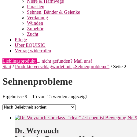
Niere & Harnwege
Parasiten
Sehnen, Bänder & Gelenke
Verdauung
Wunden
Zubehör
Zucht
Pflege
Über EQUISIO
Vertrag widerrufen
Lieblingsprodukt
... nicht gefunden? Mail uns!
Start
/
Produkte verschlagwortet mit „Sehnenprobleme“
/ Seite 2
Sehnenprobleme
Nach
Ergebnisse 9 – 15 von 15 werden angezeigt
Beliebtheit
sortiert
Dr. Weyrauch