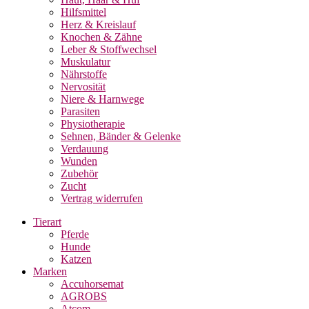
Hilfsmittel
Herz & Kreislauf
Knochen & Zähne
Leber & Stoffwechsel
Muskulatur
Nährstoffe
Nervosität
Niere & Harnwege
Parasiten
Physiotherapie
Sehnen, Bänder & Gelenke
Verdauung
Wunden
Zubehör
Zucht
Vertrag widerrufen
Tierart
Pferde
Hunde
Katzen
Marken
Accuhorsemat
AGROBS
Atcom