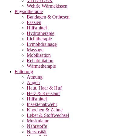
VITANDAR
Wehrle Wärmekissen
Physiotherapie
Bandagen & Orthesen
Faszien
Hilfsmittel
Hydrotherapie
Lichttherapie
Lymphdrainage
Massage
Mobilisation
Rehabilitation
Wärmetherapie
Fütterung
Atmung
Augen
Haut, Haar & Huf
Herz & Kreislauf
Hilfsmittel
Insektenabwehr
Knochen & Zähne
Leber & Stoffwechsel
Muskulatur
Nährstoffe
Nervosität