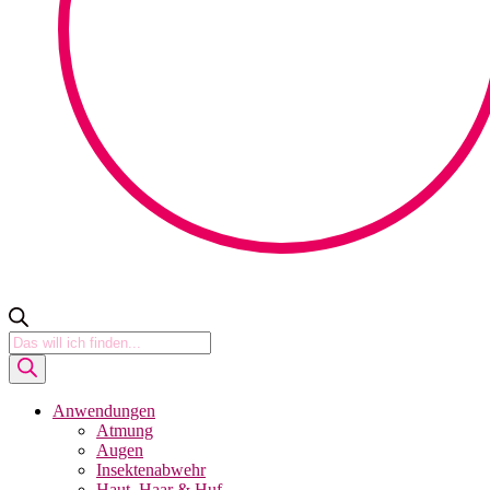
Products
search
Anwendungen
Atmung
Augen
Insektenabwehr
Haut, Haar & Huf