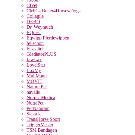
cdVet
CME – Better4Horses/Dogs
Collagile
DEBO
Dr. Weyrauch
EQuest
Eqwipp Pferdewippen
fellschön
Filzsattel
GladiatorPLUS
JawLax
LovelStar
LuxMy
MuliMann
MOVIT
Nature Pet
navalis
Nordic Medica
NutraPet
PerNaturam
Stassek
TransHorse Sport
TriggerMaster
TSM Bandagen