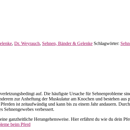
elenke
,
Dr. Weyrauch
,
Sehnen, Bänder & Gelenke
Schlagwörter:
Sehn
ur verletzungsbedingt auf. Die häufigste Ursache für Sehnenprobleme s
 anderem zur Anheftung der Muskulatur am Knochen und bestehen aus pa
 Pferden ist zeitaufwändig und kann bis zu einem Jahr andauern. Durc
es Sehnengewebes verbessert.
ine ganzheitliche Herangehensweise. Hier erfährst du wie du dein Pfe
bleme beim Pferd