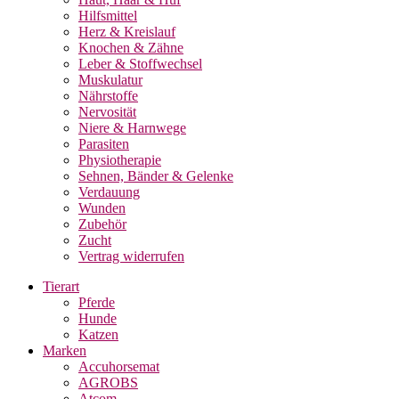
Hilfsmittel
Herz & Kreislauf
Knochen & Zähne
Leber & Stoffwechsel
Muskulatur
Nährstoffe
Nervosität
Niere & Harnwege
Parasiten
Physiotherapie
Sehnen, Bänder & Gelenke
Verdauung
Wunden
Zubehör
Zucht
Vertrag widerrufen
Tierart
Pferde
Hunde
Katzen
Marken
Accuhorsemat
AGROBS
Atcom