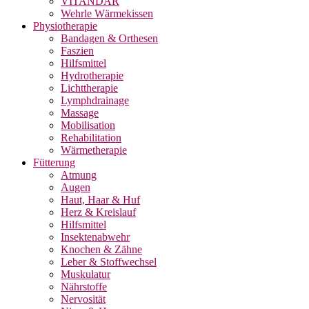
VITANDAR
Wehrle Wärmekissen
Physiotherapie
Bandagen & Orthesen
Faszien
Hilfsmittel
Hydrotherapie
Lichttherapie
Lymphdrainage
Massage
Mobilisation
Rehabilitation
Wärmetherapie
Fütterung
Atmung
Augen
Haut, Haar & Huf
Herz & Kreislauf
Hilfsmittel
Insektenabwehr
Knochen & Zähne
Leber & Stoffwechsel
Muskulatur
Nährstoffe
Nervosität