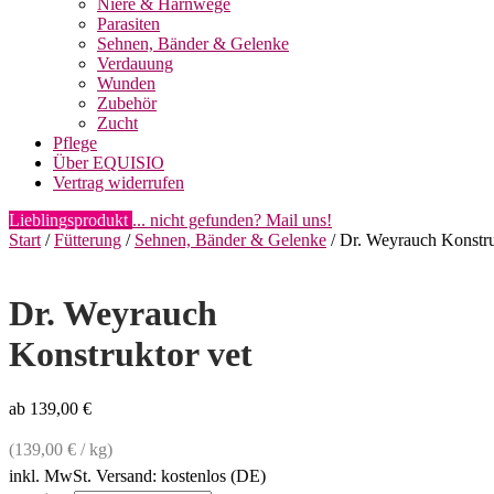
Niere & Harnwege
Parasiten
Sehnen, Bänder & Gelenke
Verdauung
Wunden
Zubehör
Zucht
Pflege
Über EQUISIO
Vertrag widerrufen
Lieblingsprodukt
... nicht gefunden? Mail uns!
Start
/
Fütterung
/
Sehnen, Bänder & Gelenke
/ Dr. Weyrauch Konstru
Dr. Weyrauch
Konstruktor vet
ab
139,00
€
(
139,00
€
/
kg
)
inkl. MwSt.
Versand: kostenlos (DE)