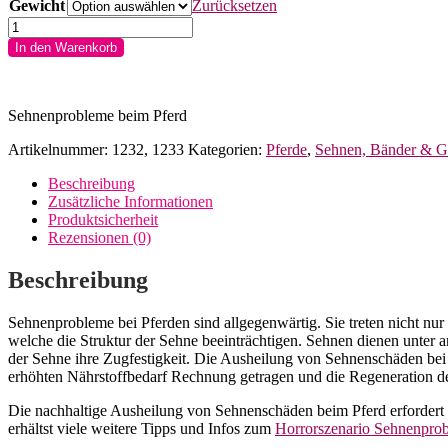
Gewicht
Zurücksetzen
Dr.
Weyrauch
In den Warenkorb
Konstruktor
vet
Menge
Sehnenprobleme beim Pferd
Artikelnummer:
1232, 1233
Kategorien:
Pferde
,
Sehnen, Bänder & G
Beschreibung
Zusätzliche Informationen
Produktsicherheit
Rezensionen (0)
Beschreibung
Sehnenprobleme bei Pferden sind allgegenwärtig. Sie treten nicht n
welche die Struktur der Sehne beeinträchtigen. Sehnen dienen unter
der Sehne ihre Zugfestigkeit. Die Ausheilung von Sehnenschäden bei
erhöhten Nährstoffbedarf Rechnung getragen und die Regeneration d
Die nachhaltige Ausheilung von Sehnenschäden beim Pferd erfordert e
erhältst viele weitere Tipps und Infos zum
Horrorszenario Sehnenpro