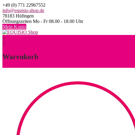
Skip
+49 (0) 771 22967552
to
info@equisio-shop.de
content
78183 Hüfingen
Öffnungszeiten Mo - Fr 08.00 - 18.00 Uhr
Mein Konto
0
0
Warenkorb