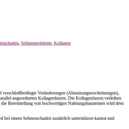
enschaden
,
Sehnenprobleme
,
Kollagen
ind verschleißbedingte Veränderungen (Abnutzungserscheinungen),
rallel angeordneten Kollagenfasern. Die Kollagenfasern verleihen
h die Bereitstellung von hochwertigen Nahrungsbausteinen wird dem
rd bei einem Sehnenschaden zusätzlich unterstützen kannst und