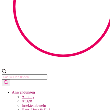
Products
search
Anwendungen
Atmung
Augen
Insektenabwehr
Haut, Haar & Huf