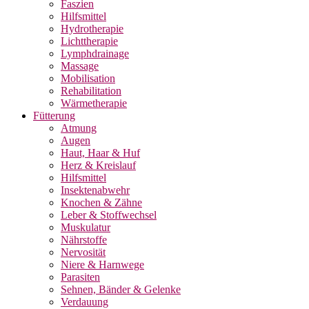
Faszien
Hilfsmittel
Hydrotherapie
Lichttherapie
Lymphdrainage
Massage
Mobilisation
Rehabilitation
Wärmetherapie
Fütterung
Atmung
Augen
Haut, Haar & Huf
Herz & Kreislauf
Hilfsmittel
Insektenabwehr
Knochen & Zähne
Leber & Stoffwechsel
Muskulatur
Nährstoffe
Nervosität
Niere & Harnwege
Parasiten
Sehnen, Bänder & Gelenke
Verdauung