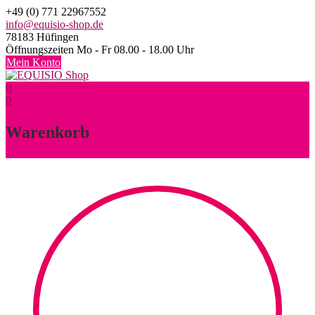
Skip
+49 (0) 771 22967552
to
info@equisio-shop.de
content
78183 Hüfingen
Öffnungszeiten Mo - Fr 08.00 - 18.00 Uhr
Mein Konto
0
0
Warenkorb