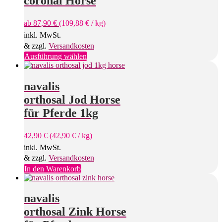
coronal Horse
ab
87,90
€
(
109,88
€
/
kg
)
inkl. MwSt.
& zzgl.
Versandkosten
Dieses
Ausführung wählen
Produkt
weist
mehrere
navalis
Varianten
orthosal Jod Horse
auf.
Die
für Pferde 1kg
Optionen
können
42,90
€
(
42,90
€
/
kg
)
auf
der
inkl. MwSt.
Produktseite
& zzgl.
Versandkosten
gewählt
In den Warenkorb
werden
navalis
orthosal Zink Horse