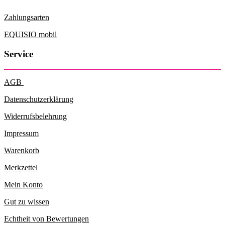
Optionen
können
Zahlungsarten
auf
der
EQUISIO mobil
Produktseite
gewählt
Service
werden
AGB
Datenschutzerklärung
Widerrufsbelehrung
Impressum
Warenkorb
Merkzettel
Mein Konto
Gut zu wissen
Echtheit von Bewertungen