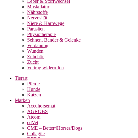
Leber & Stoffwechsel
Muskulatur
Nährstoffe
Nervosität
Niere & Harnwege
Parasiten
Physiotherapie
Sehnen, Bänder & Gelenke
Verdauung
Wunden
Zubehör
Zucht
Vertrag widerrufen
Tierart
Pferde
Hunde
Katzen
Marken
Accuhorsemat
AGROBS
Atcom
cdVet
CME – Better4Horses/Dogs
Collagile