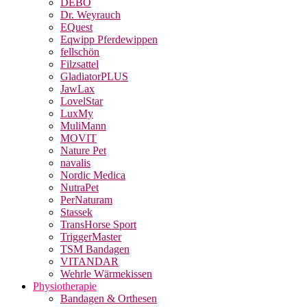
DEBO
Dr. Weyrauch
EQuest
Eqwipp Pferdewippen
fellschön
Filzsattel
GladiatorPLUS
JawLax
LovelStar
LuxMy
MuliMann
MOVIT
Nature Pet
navalis
Nordic Medica
NutraPet
PerNaturam
Stassek
TransHorse Sport
TriggerMaster
TSM Bandagen
VITANDAR
Wehrle Wärmekissen
Physiotherapie
Bandagen & Orthesen