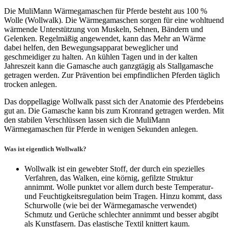
Die MuliMann Wärmegamaschen für Pferde besteht
aus 100 %
Wolle (
Wollwalk). Die Wärmegamaschen sorgen für eine wohltuend
wärmende Unterstützung von Muskeln
, Sehnen, Bändern und
Gelenken.
Regelmäßig angewendet, kann das Mehr an Wärme
dabei helfen, den Bewegungsapparat beweglicher und
geschmeidiger
zu halten.
An kühlen Tagen und in der kalten
Jahreszeit kann die Gamasche auch ganzgtägig als Stallgamasche
getragen werden.
Zur Prävention bei empfindlichen Pferden täglich
trocken anlegen.
Das doppellagige Wollwalk passt sich der Anatomie des Pferdebeins
gut an.
Die Gamasche kann bis zum Kronrand getragen werden.
Mit
den stabilen Verschlüssen lassen sich die MuliMann
Wärmegamaschen für Pferde in wenigen Sekunden anlegen.
Was ist eigentlich Wollwalk?
Wollwalk ist ein gewebter Stoff, der durch ein spezielles
Verfahren, das Walken, eine körnig, gefilzte Struktur
annimmt.
Wolle punktet vor allem durch beste Temperatur-
und Feuchtigkeitsregulation beim Tragen.
Hinzu kommt, dass
Schurwolle (wie bei der Wärmegamasche verwendet)
Schmutz und Gerüche schlechter annimmt und besser abgibt
als Kunstfasern.
Das elastische Textil knittert kaum.