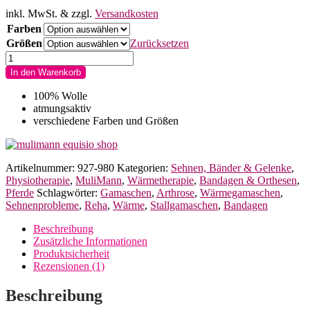
inkl. MwSt.
& zzgl.
Versandkosten
Farben
Größen
Zurücksetzen
MuliMann
Wärmegamaschen
In den Warenkorb
für
Pferde
100% Wolle
verschiedene
atmungsaktiv
Farben
verschiedene Farben und Größen
und
Größen
Menge
Artikelnummer:
927-980
Kategorien:
Sehnen, Bänder & Gelenke
,
Physiotherapie
,
MuliMann
,
Wärmetherapie
,
Bandagen & Orthesen
,
Pferde
Schlagwörter:
Gamaschen
,
Arthrose
,
Wärmegamaschen
,
Sehnenprobleme
,
Reha
,
Wärme
,
Stallgamaschen
,
Bandagen
Beschreibung
Zusätzliche Informationen
Produktsicherheit
Rezensionen (1)
Beschreibung