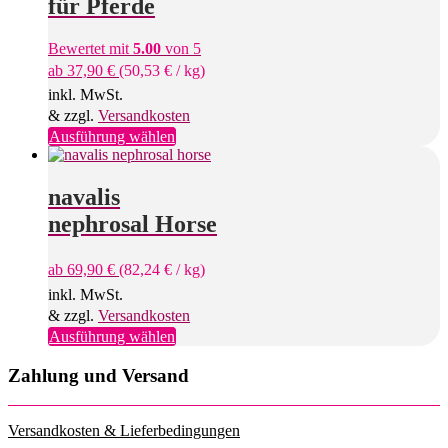
für Pferde
Bewertet mit
5.00
von 5
ab
37,90
€
(
50,53
€
/
kg
)
inkl. MwSt.
& zzgl.
Versandkosten
Dieses
Ausführung wählen
Produkt
weist
mehrere
navalis
Varianten
nephrosal Horse
auf.
Die
Optionen
ab
69,90
€
(
82,24
€
/
kg
)
können
inkl. MwSt.
auf
& zzgl.
Versandkosten
der
Produktseite
Dieses
Ausführung wählen
gewählt
Produkt
werden
weist
Zahlung und Versand
mehrere
Varianten
auf.
Versandkosten & Lieferbedingungen
Die