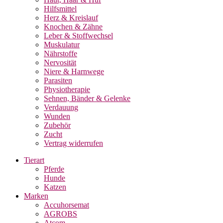
Hilfsmittel
Herz & Kreislauf
Knochen & Zähne
Leber & Stoffwechsel
Muskulatur
Nährstoffe
Nervosität
Niere & Harnwege
Parasiten
Physiotherapie
Sehnen, Bänder & Gelenke
Verdauung
Wunden
Zubehör
Zucht
Vertrag widerrufen
Tierart
Pferde
Hunde
Katzen
Marken
Accuhorsemat
AGROBS
Atcom