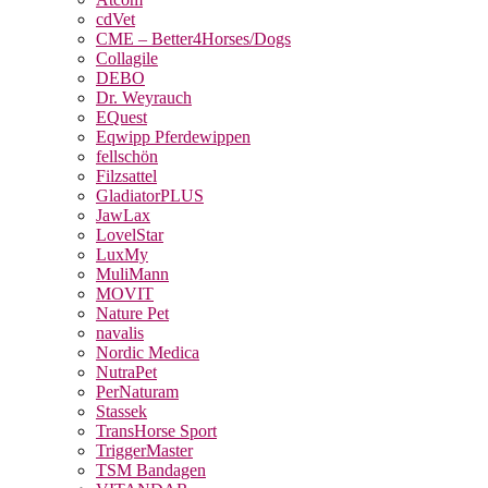
cdVet
CME – Better4Horses/Dogs
Collagile
DEBO
Dr. Weyrauch
EQuest
Eqwipp Pferdewippen
fellschön
Filzsattel
GladiatorPLUS
JawLax
LovelStar
LuxMy
MuliMann
MOVIT
Nature Pet
navalis
Nordic Medica
NutraPet
PerNaturam
Stassek
TransHorse Sport
TriggerMaster
TSM Bandagen