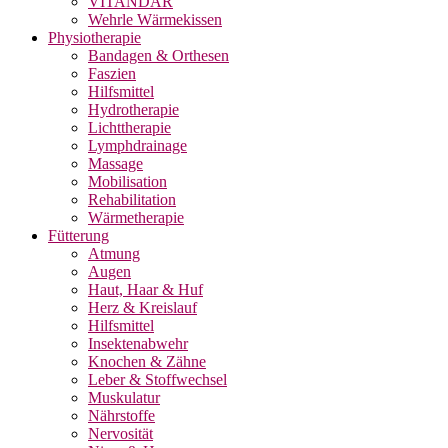
VITANDAR
Wehrle Wärmekissen
Physiotherapie
Bandagen & Orthesen
Faszien
Hilfsmittel
Hydrotherapie
Lichttherapie
Lymphdrainage
Massage
Mobilisation
Rehabilitation
Wärmetherapie
Fütterung
Atmung
Augen
Haut, Haar & Huf
Herz & Kreislauf
Hilfsmittel
Insektenabwehr
Knochen & Zähne
Leber & Stoffwechsel
Muskulatur
Nährstoffe
Nervosität