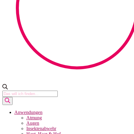
Products
search
Anwendungen
Atmung
Augen
Insektenabwehr
Haut, Haar & Huf