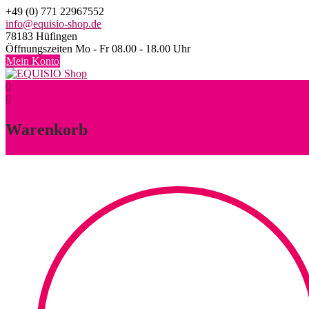
Skip
+49 (0) 771 22967552
to
info@equisio-shop.de
content
78183 Hüfingen
Öffnungszeiten Mo - Fr 08.00 - 18.00 Uhr
Mein Konto
0
0
Warenkorb