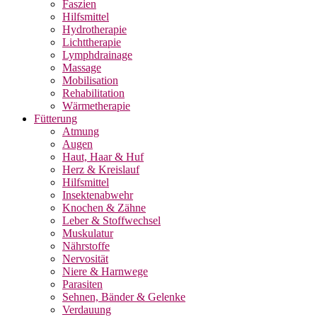
Faszien
Hilfsmittel
Hydrotherapie
Lichttherapie
Lymphdrainage
Massage
Mobilisation
Rehabilitation
Wärmetherapie
Fütterung
Atmung
Augen
Haut, Haar & Huf
Herz & Kreislauf
Hilfsmittel
Insektenabwehr
Knochen & Zähne
Leber & Stoffwechsel
Muskulatur
Nährstoffe
Nervosität
Niere & Harnwege
Parasiten
Sehnen, Bänder & Gelenke
Verdauung