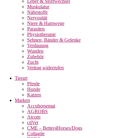
Leber & Stoffwechsel
Muskulatur
Nährstoffe
Nervosität
Niere & Harnwege
Parasiten
Physiotherapie
Sehnen, Bänder & Gelenke
Verdauung
Wunden
Zubehör
Zucht
Vertrag widerrufen
Tierart
Pferde
Hunde
Katzen
Marken
Accuhorsemat
AGROBS
Atcom
cdVet
CME – Better4Horses/Dogs
Collagile