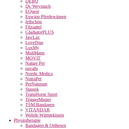
DEBO
Dr. Weyrauch
EQuest
Eqwipp Pferdewippen
fellschön
Filzsattel
GladiatorPLUS
JawLax
LovelStar
LuxMy
MuliMann
MOVIT
Nature Pet
navalis
Nordic Medica
NutraPet
PerNaturam
Stassek
TransHorse Sport
TriggerMaster
TSM Bandagen
VITANDAR
Wehrle Wärmekissen
Physiotherapie
Bandagen & Orthesen