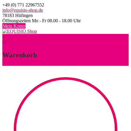
Skip
+49 (0) 771 22967552
to
info@equisio-shop.de
content
78183 Hüfingen
Öffnungszeiten Mo - Fr 08.00 - 18.00 Uhr
Mein Konto
0
0
Warenkorb