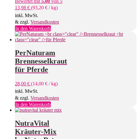
Bewertet mit
5.00
von 5
auf
13,98
€
(
93,20
€
/
kg
)
der
Produktseite
inkl. MwSt.
gewählt
& zzgl.
Versandkosten
werden
In den Warenkorb
PerNaturam
Brennesselkraut
für Pferde
28,00
€
(
14,00
€
/
kg
)
inkl. MwSt.
& zzgl.
Versandkosten
In den Warenkorb
NutraVital
Kräuter-Mix