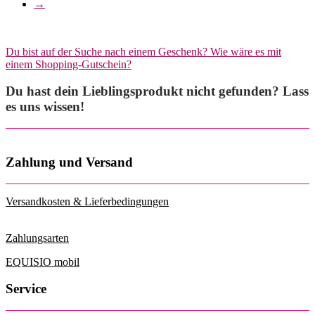
→
Varianten
auf.
Die
Optionen
Du bist auf der Suche nach einem Geschenk? Wie wäre es mit
können
einem Shopping-Gutschein?
auf
der
Du hast dein Lieblingsprodukt nicht gefunden? Lass
Produktseite
es uns wissen!
gewählt
werden
Zahlung und Versand
Versandkosten & Lieferbedingungen
Zahlungsarten
EQUISIO mobil
Service