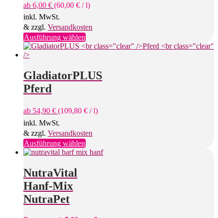
ab
6,00
€
(
60,00
€
/
l
)
inkl. MwSt.
& zzgl.
Versandkosten
Dieses
Ausführung wählen
Produkt
weist
mehrere
Varianten
GladiatorPLUS
auf.
Pferd
Die
Optionen
können
ab
54,90
€
(
109,80
€
/
l
)
auf
inkl. MwSt.
der
& zzgl.
Versandkosten
Produktseite
gewählt
Dieses
Ausführung wählen
werden
Produkt
weist
mehrere
NutraVital
Varianten
Hanf-Mix
auf.
Die
NutraPet
Optionen
können