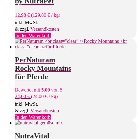
by NutraPet
12,98
€
(
129,80
€
/
kg
)
inkl. MwSt.
& zzgl.
Versandkosten
In den Warenkorb
PerNaturam
Rocky Mountains
für Pferde
Bewertet mit
5.00
von 5
24,00
€
(
24,00
€
/
kg
)
inkl. MwSt.
& zzgl.
Versandkosten
In den Warenkorb
NutraVital