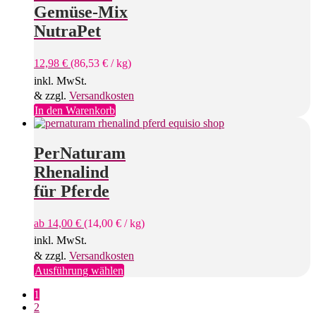
Gemüse-Mix
NutraPet
12,98
€
(
86,53
€
/
kg
)
inkl. MwSt.
& zzgl.
Versandkosten
In den Warenkorb
PerNaturam
Rhenalind
für Pferde
ab
14,00
€
(
14,00
€
/
kg
)
inkl. MwSt.
& zzgl.
Versandkosten
Dieses
Ausführung wählen
Produkt
1
weist
2
mehrere