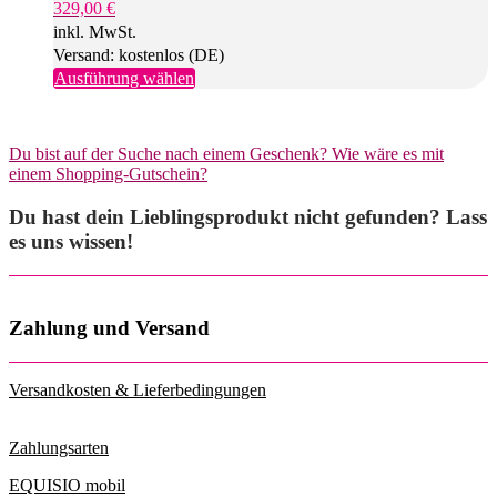
329,00
€
inkl. MwSt.
Versand: kostenlos (DE)
Dieses
Ausführung wählen
Produkt
weist
mehrere
Du bist auf der Suche nach einem Geschenk? Wie wäre es mit
Varianten
einem Shopping-Gutschein?
auf.
Die
Du hast dein Lieblingsprodukt nicht gefunden? Lass
Optionen
können
es uns wissen!
auf
der
Produktseite
gewählt
Zahlung und Versand
werden
Versandkosten & Lieferbedingungen
Zahlungsarten
EQUISIO mobil