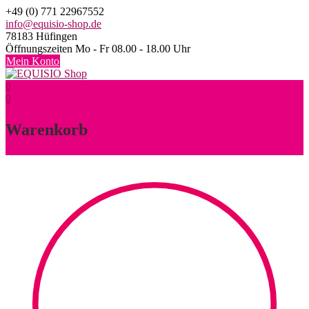
Skip
+49 (0) 771 22967552
to
info@equisio-shop.de
content
78183 Hüfingen
Öffnungszeiten Mo - Fr 08.00 - 18.00 Uhr
Mein Konto
0
0
Warenkorb