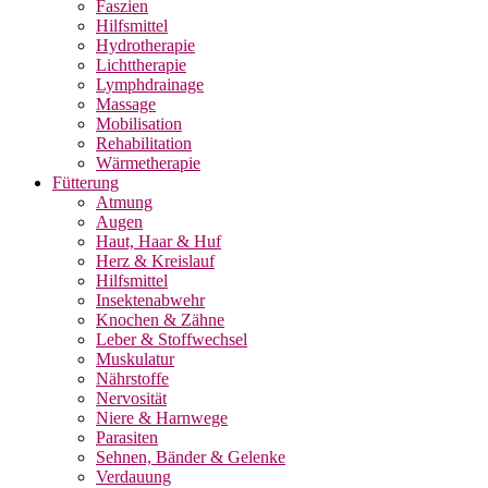
Faszien
Hilfsmittel
Hydrotherapie
Lichttherapie
Lymphdrainage
Massage
Mobilisation
Rehabilitation
Wärmetherapie
Fütterung
Atmung
Augen
Haut, Haar & Huf
Herz & Kreislauf
Hilfsmittel
Insektenabwehr
Knochen & Zähne
Leber & Stoffwechsel
Muskulatur
Nährstoffe
Nervosität
Niere & Harnwege
Parasiten
Sehnen, Bänder & Gelenke
Verdauung