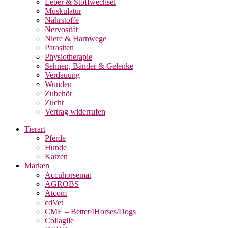
Leber & Stoffwechsel
Muskulatur
Nährstoffe
Nervosität
Niere & Harnwege
Parasiten
Physiotherapie
Sehnen, Bänder & Gelenke
Verdauung
Wunden
Zubehör
Zucht
Vertrag widerrufen
Tierart
Pferde
Hunde
Katzen
Marken
Accuhorsemat
AGROBS
Atcom
cdVet
CME – Better4Horses/Dogs
Collagile