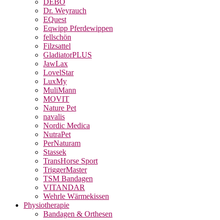
DEBO
Dr. Weyrauch
EQuest
Eqwipp Pferdewippen
fellschön
Filzsattel
GladiatorPLUS
JawLax
LovelStar
LuxMy
MuliMann
MOVIT
Nature Pet
navalis
Nordic Medica
NutraPet
PerNaturam
Stassek
TransHorse Sport
TriggerMaster
TSM Bandagen
VITANDAR
Wehrle Wärmekissen
Physiotherapie
Bandagen & Orthesen