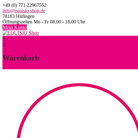
Skip
+49 (0) 771 22967552
to
info@equisio-shop.de
content
78183 Hüfingen
Öffnungszeiten Mo - Fr 08.00 - 18.00 Uhr
Mein Konto
0
0
Warenkorb