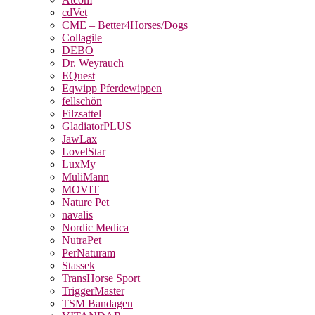
cdVet
CME – Better4Horses/Dogs
Collagile
DEBO
Dr. Weyrauch
EQuest
Eqwipp Pferdewippen
fellschön
Filzsattel
GladiatorPLUS
JawLax
LovelStar
LuxMy
MuliMann
MOVIT
Nature Pet
navalis
Nordic Medica
NutraPet
PerNaturam
Stassek
TransHorse Sport
TriggerMaster
TSM Bandagen