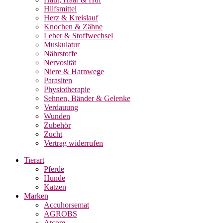
Hilfsmittel
Herz & Kreislauf
Knochen & Zähne
Leber & Stoffwechsel
Muskulatur
Nährstoffe
Nervosität
Niere & Harnwege
Parasiten
Physiotherapie
Sehnen, Bänder & Gelenke
Verdauung
Wunden
Zubehör
Zucht
Vertrag widerrufen
Tierart
Pferde
Hunde
Katzen
Marken
Accuhorsemat
AGROBS
Atcom