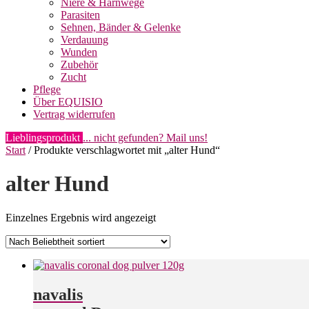
Niere & Harnwege
Parasiten
Sehnen, Bänder & Gelenke
Verdauung
Wunden
Zubehör
Zucht
Pflege
Über EQUISIO
Vertrag widerrufen
Lieblingsprodukt
... nicht gefunden? Mail uns!
Start
/ Produkte verschlagwortet mit „alter Hund“
alter Hund
Einzelnes Ergebnis wird angezeigt
navalis