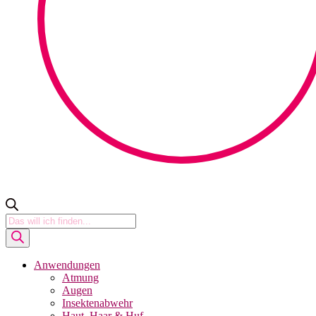
Products
search
Anwendungen
Atmung
Augen
Insektenabwehr
Haut, Haar & Huf