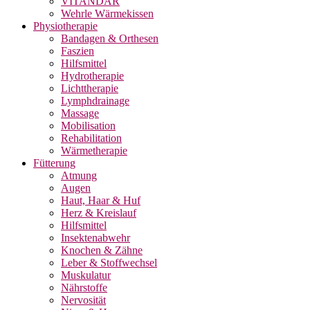
VITANDAR
Wehrle Wärmekissen
Physiotherapie
Bandagen & Orthesen
Faszien
Hilfsmittel
Hydrotherapie
Lichttherapie
Lymphdrainage
Massage
Mobilisation
Rehabilitation
Wärmetherapie
Fütterung
Atmung
Augen
Haut, Haar & Huf
Herz & Kreislauf
Hilfsmittel
Insektenabwehr
Knochen & Zähne
Leber & Stoffwechsel
Muskulatur
Nährstoffe
Nervosität