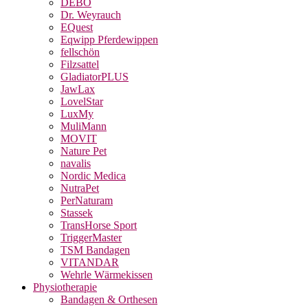
DEBO
Dr. Weyrauch
EQuest
Eqwipp Pferdewippen
fellschön
Filzsattel
GladiatorPLUS
JawLax
LovelStar
LuxMy
MuliMann
MOVIT
Nature Pet
navalis
Nordic Medica
NutraPet
PerNaturam
Stassek
TransHorse Sport
TriggerMaster
TSM Bandagen
VITANDAR
Wehrle Wärmekissen
Physiotherapie
Bandagen & Orthesen