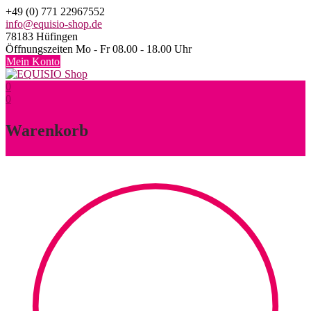
Skip
+49 (0) 771 22967552
to
info@equisio-shop.de
content
78183 Hüfingen
Öffnungszeiten Mo - Fr 08.00 - 18.00 Uhr
Mein Konto
0
0
Warenkorb