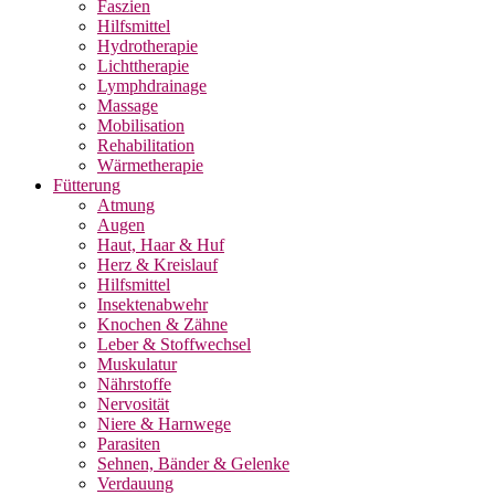
Faszien
Hilfsmittel
Hydrotherapie
Lichttherapie
Lymphdrainage
Massage
Mobilisation
Rehabilitation
Wärmetherapie
Fütterung
Atmung
Augen
Haut, Haar & Huf
Herz & Kreislauf
Hilfsmittel
Insektenabwehr
Knochen & Zähne
Leber & Stoffwechsel
Muskulatur
Nährstoffe
Nervosität
Niere & Harnwege
Parasiten
Sehnen, Bänder & Gelenke
Verdauung