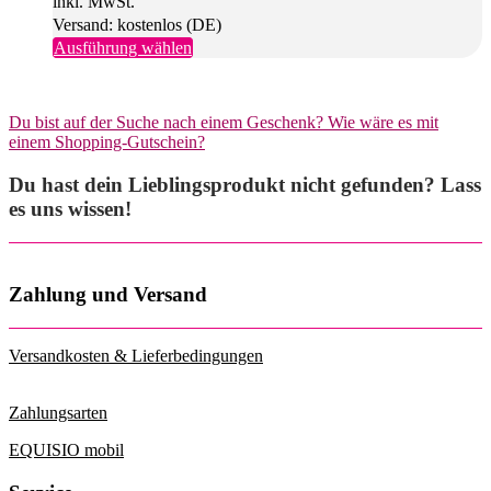
inkl. MwSt.
Versand: kostenlos (DE)
Dieses
Ausführung wählen
Produkt
weist
mehrere
Du bist auf der Suche nach einem Geschenk? Wie wäre es mit
Varianten
einem Shopping-Gutschein?
auf.
Die
Du hast dein Lieblingsprodukt nicht gefunden? Lass
Optionen
können
es uns wissen!
auf
der
Produktseite
gewählt
Zahlung und Versand
werden
Versandkosten & Lieferbedingungen
Zahlungsarten
EQUISIO mobil