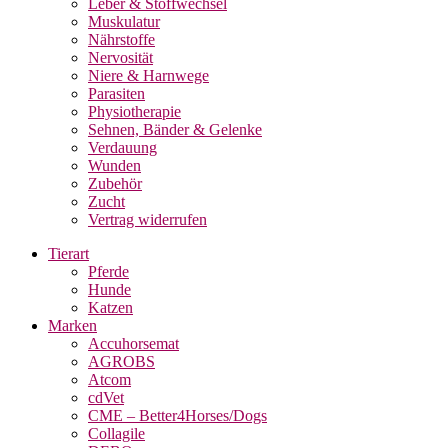
Leber & Stoffwechsel
Muskulatur
Nährstoffe
Nervosität
Niere & Harnwege
Parasiten
Physiotherapie
Sehnen, Bänder & Gelenke
Verdauung
Wunden
Zubehör
Zucht
Vertrag widerrufen
Tierart
Pferde
Hunde
Katzen
Marken
Accuhorsemat
AGROBS
Atcom
cdVet
CME – Better4Horses/Dogs
Collagile