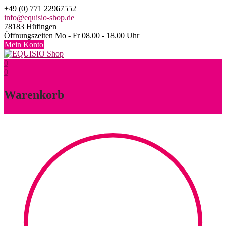
Skip
+49 (0) 771 22967552
to
info@equisio-shop.de
content
78183 Hüfingen
Öffnungszeiten Mo - Fr 08.00 - 18.00 Uhr
Mein Konto
0
0
Warenkorb