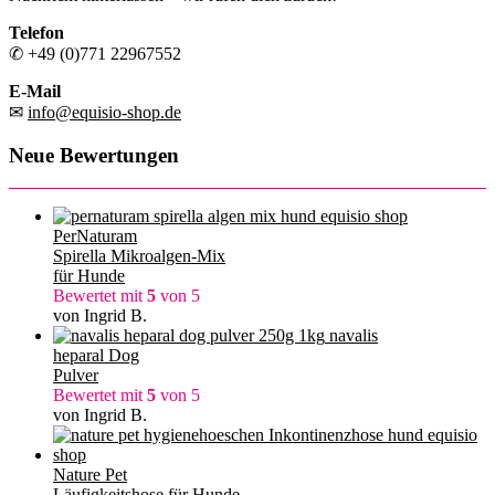
Telefon
✆ +49 (0)771 22967552
E-Mail
✉
info@equisio-shop.de
Neue Bewertungen
PerNaturam
Spirella Mikroalgen-Mix
für Hunde
Bewertet mit
5
von 5
von Ingrid B.
navalis
heparal Dog
Pulver
Bewertet mit
5
von 5
von Ingrid B.
Nature Pet
Läufigkeitshose für Hunde