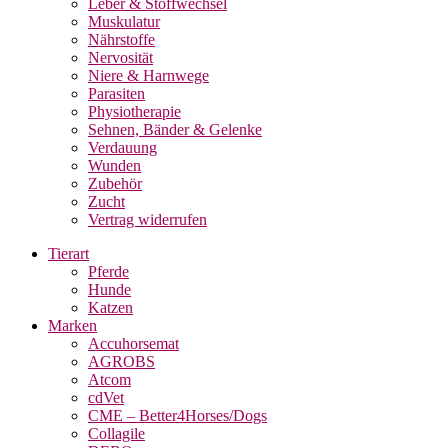
Leber & Stoffwechsel
Muskulatur
Nährstoffe
Nervosität
Niere & Harnwege
Parasiten
Physiotherapie
Sehnen, Bänder & Gelenke
Verdauung
Wunden
Zubehör
Zucht
Vertrag widerrufen
Tierart
Pferde
Hunde
Katzen
Marken
Accuhorsemat
AGROBS
Atcom
cdVet
CME – Better4Horses/Dogs
Collagile