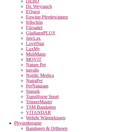
DEBO
Dr. Weyrauch
EQuest
Eqwipp Pferdewippen
fellschön
Filzsattel
GladiatorPLUS
JawLax
LovelStar
LuxMy
MuliMann
MOVIT
Nature Pet
navalis
Nordic Medica
NutraPet
PerNaturam
Stassek
TransHorse Sport
TriggerMaster
TSM Bandagen
VITANDAR
Wehrle Wärmekissen
Physiotherapie
Bandagen & Orthesen