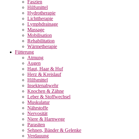
Faszien
Hilfsmittel
Hydrotherapie
Lichttherapie
Lymphdrainage
Massage
Mobilisation
Rehabilitation
Wärmetherapie
Fütterung
Atmung
Augen
Haut, Haar & Huf
Herz & Kreislauf
Hilfsmittel
Insektenabwehr
Knochen & Zähne
Leber & Stoffwechsel
Muskulatur
Nährstoffe
Nervosität
Niere & Harnwege
Parasiten
Sehnen, Bänder & Gelenke
Verdauung