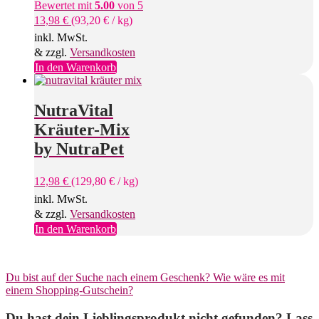
Bewertet mit
5.00
von 5
13,98
€
(
93,20
€
/
kg
)
inkl. MwSt.
& zzgl.
Versandkosten
In den Warenkorb
NutraVital
Kräuter-Mix
by NutraPet
12,98
€
(
129,80
€
/
kg
)
inkl. MwSt.
& zzgl.
Versandkosten
In den Warenkorb
Du bist auf der Suche nach einem Geschenk? Wie wäre es mit
einem Shopping-Gutschein?
Du hast dein Lieblingsprodukt nicht gefunden? Lass