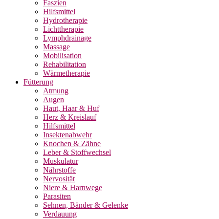
Faszien
Hilfsmittel
Hydrotherapie
Lichttherapie
Lymphdrainage
Massage
Mobilisation
Rehabilitation
Wärmetherapie
Fütterung
Atmung
Augen
Haut, Haar & Huf
Herz & Kreislauf
Hilfsmittel
Insektenabwehr
Knochen & Zähne
Leber & Stoffwechsel
Muskulatur
Nährstoffe
Nervosität
Niere & Harnwege
Parasiten
Sehnen, Bänder & Gelenke
Verdauung