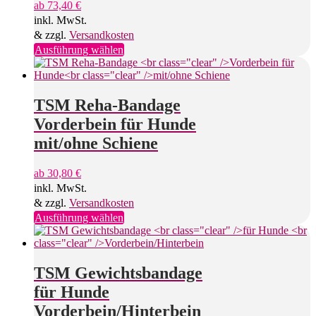
ab
73,40
€
inkl. MwSt.
& zzgl.
Versandkosten
Dieses
Ausführung wählen
Produkt
weist
mehrere
Varianten
TSM Reha-Bandage
auf.
Vorderbein für Hunde
Die
Optionen
mit/ohne Schiene
können
auf
ab
30,80
€
der
inkl. MwSt.
Produktseite
gewählt
& zzgl.
Versandkosten
werden
Dieses
Ausführung wählen
Produkt
weist
mehrere
Varianten
TSM Gewichtsbandage
auf.
für Hunde
Die
Optionen
Vorderbein/Hinterbein