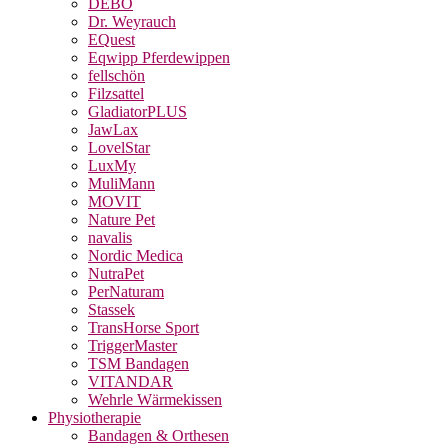
DEBO
Dr. Weyrauch
EQuest
Eqwipp Pferdewippen
fellschön
Filzsattel
GladiatorPLUS
JawLax
LovelStar
LuxMy
MuliMann
MOVIT
Nature Pet
navalis
Nordic Medica
NutraPet
PerNaturam
Stassek
TransHorse Sport
TriggerMaster
TSM Bandagen
VITANDAR
Wehrle Wärmekissen
Physiotherapie
Bandagen & Orthesen