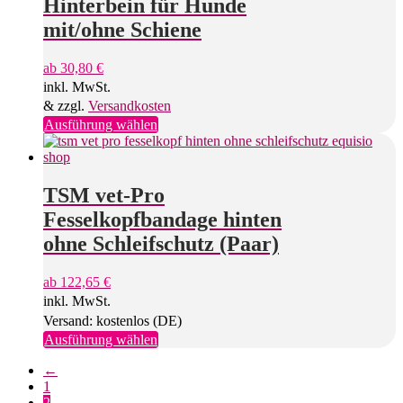
Hinterbein für Hunde
Die
Optionen
mit/ohne Schiene
können
auf
ab
30,80
€
der
inkl. MwSt.
Produktseite
gewählt
& zzgl.
Versandkosten
werden
Dieses
Ausführung wählen
Produkt
weist
mehrere
Varianten
TSM vet-Pro
auf.
Fesselkopfbandage hinten
Die
Optionen
ohne Schleifschutz (Paar)
können
auf
ab
122,65
€
der
inkl. MwSt.
Produktseite
gewählt
Versand: kostenlos (DE)
werden
Dieses
Ausführung wählen
Produkt
←
weist
1
mehrere
2