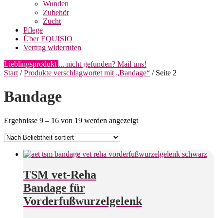
Wunden
Zubehör
Zucht
Pflege
Über EQUISIO
Vertrag widerrufen
Lieblingsprodukt
... nicht gefunden? Mail uns!
Start
/
Produkte verschlagwortet mit „Bandage“
/ Seite 2
Bandage
Nach
Ergebnisse 9 – 16 von 19 werden angezeigt
Beliebtheit
sortiert
TSM vet-Reha
Bandage für
Vorderfußwurzelgelenk