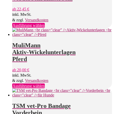
können
auf
ab
22,45
€
der
inkl. MwSt.
Produktseite
gewählt
& zzgl.
Versandkosten
werden
Dieses
Ausführung wählen
Produkt
weist
mehrere
Varianten
MuliMann
auf.
Aktiv-Wickelunterlagen
Die
Optionen
Pferd
können
auf
ab
20,00
€
der
inkl. MwSt.
Produktseite
gewählt
& zzgl.
Versandkosten
werden
Dieses
Ausführung wählen
Produkt
weist
mehrere
Varianten
TSM vet-Pro Bandage
auf.
Vorderbein
Die