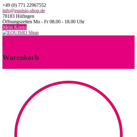
Skip
+49 (0) 771 22967552
to
info@equisio-shop.de
content
78183 Hüfingen
Öffnungszeiten Mo - Fr 08.00 - 18.00 Uhr
Mein Konto
0
0
Warenkorb