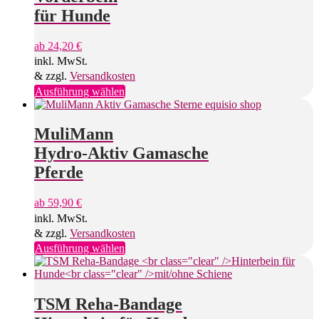
Optionen
für Hunde
können
auf
ab
24,20
€
der
inkl. MwSt.
Produktseite
gewählt
& zzgl.
Versandkosten
werden
Dieses
Ausführung wählen
Produkt
weist
mehrere
MuliMann
Varianten
Hydro-Aktiv Gamasche
auf.
Die
Pferde
Optionen
können
ab
59,90
€
auf
inkl. MwSt.
der
Produktseite
& zzgl.
Versandkosten
gewählt
Dieses
Ausführung wählen
werden
Produkt
weist
mehrere
Varianten
TSM Reha-Bandage
auf.