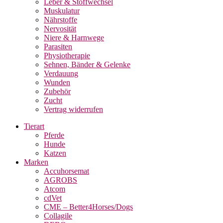
Leber & Stoffwechsel
Muskulatur
Nährstoffe
Nervosität
Niere & Harnwege
Parasiten
Physiotherapie
Sehnen, Bänder & Gelenke
Verdauung
Wunden
Zubehör
Zucht
Vertrag widerrufen
Tierart
Pferde
Hunde
Katzen
Marken
Accuhorsemat
AGROBS
Atcom
cdVet
CME – Better4Horses/Dogs
Collagile