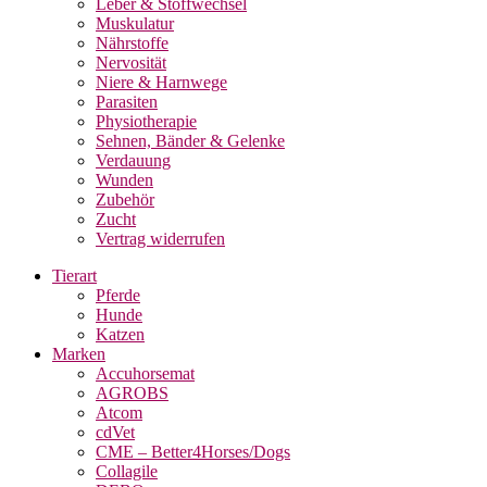
Leber & Stoffwechsel
Muskulatur
Nährstoffe
Nervosität
Niere & Harnwege
Parasiten
Physiotherapie
Sehnen, Bänder & Gelenke
Verdauung
Wunden
Zubehör
Zucht
Vertrag widerrufen
Tierart
Pferde
Hunde
Katzen
Marken
Accuhorsemat
AGROBS
Atcom
cdVet
CME – Better4Horses/Dogs
Collagile