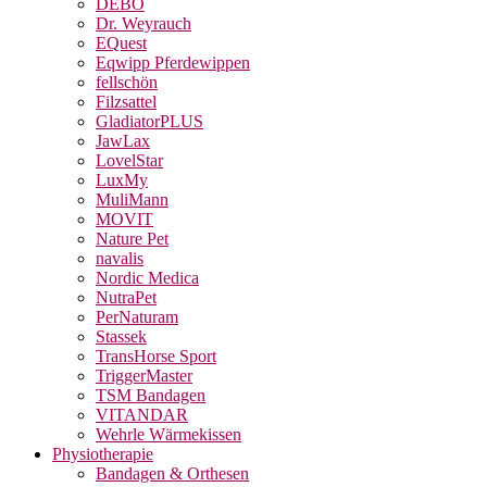
DEBO
Dr. Weyrauch
EQuest
Eqwipp Pferdewippen
fellschön
Filzsattel
GladiatorPLUS
JawLax
LovelStar
LuxMy
MuliMann
MOVIT
Nature Pet
navalis
Nordic Medica
NutraPet
PerNaturam
Stassek
TransHorse Sport
TriggerMaster
TSM Bandagen
VITANDAR
Wehrle Wärmekissen
Physiotherapie
Bandagen & Orthesen