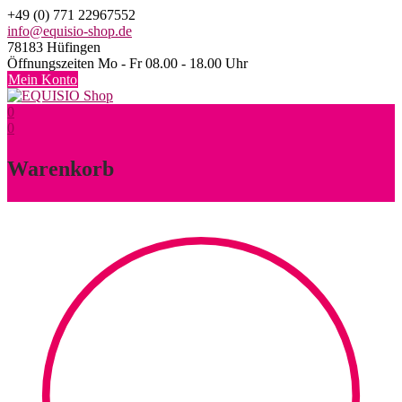
Skip
+49 (0) 771 22967552
to
info@equisio-shop.de
content
78183 Hüfingen
Öffnungszeiten Mo - Fr 08.00 - 18.00 Uhr
Mein Konto
0
0
Warenkorb