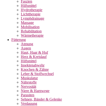
Faszien
Hilfsmittel
Hydrotherapie
Lichttherapie
Lymphdrainage
Massage
Mobilisation
Rehabilitation
Wärmetherapie
Fütterung
Atmung
Augen
Haut, Haar & Huf
Herz & Kreislauf
Hilfsmittel
Insektenabwehr
Knochen & Zähne
Leber & Stoffwechsel
Muskulatur
Nährstoffe
Nervosität
Niere & Harnwege
Parasiten
Sehnen, Bänder & Gelenke
Verdauung