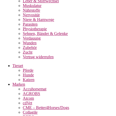
Leber & Stoffwechsel
Muskulatur
Nährstoffe
Nervosität
Niere & Harnwege
Parasiten
Physiotherapie
Sehnen, Bänder & Gelenke
Verdauung
Wunden
Zubehör
Zucht
Vertrag widerrufen
Tierart
Pferde
Hunde
Katzen
Marken
Accuhorsemat
AGROBS
Atcom
cdVet
CME – Better4Horses/Dogs
Collagile