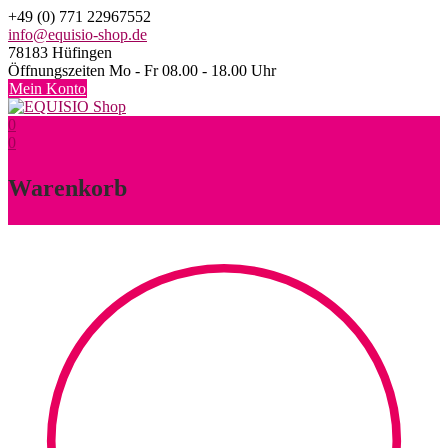
Skip
+49 (0) 771 22967552
to
info@equisio-shop.de
content
78183 Hüfingen
Öffnungszeiten Mo - Fr 08.00 - 18.00 Uhr
Mein Konto
0
0
Warenkorb