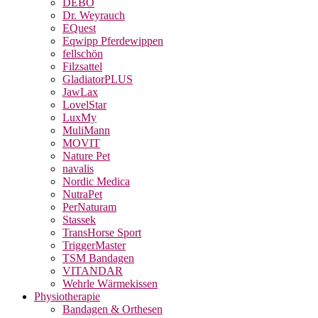
DEBO
Dr. Weyrauch
EQuest
Eqwipp Pferdewippen
fellschön
Filzsattel
GladiatorPLUS
JawLax
LovelStar
LuxMy
MuliMann
MOVIT
Nature Pet
navalis
Nordic Medica
NutraPet
PerNaturam
Stassek
TransHorse Sport
TriggerMaster
TSM Bandagen
VITANDAR
Wehrle Wärmekissen
Physiotherapie
Bandagen & Orthesen