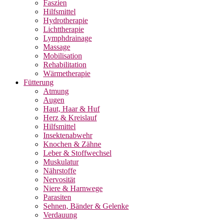
Faszien
Hilfsmittel
Hydrotherapie
Lichttherapie
Lymphdrainage
Massage
Mobilisation
Rehabilitation
Wärmetherapie
Fütterung
Atmung
Augen
Haut, Haar & Huf
Herz & Kreislauf
Hilfsmittel
Insektenabwehr
Knochen & Zähne
Leber & Stoffwechsel
Muskulatur
Nährstoffe
Nervosität
Niere & Harnwege
Parasiten
Sehnen, Bänder & Gelenke
Verdauung