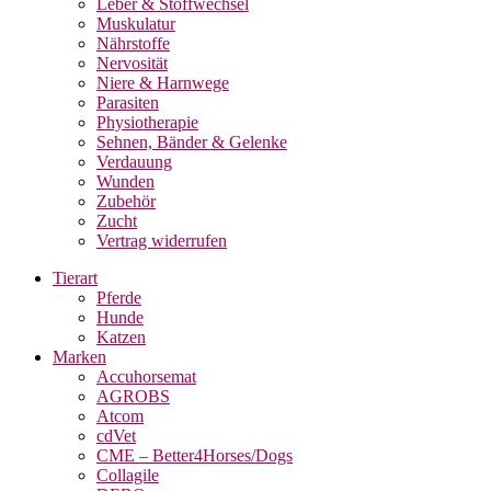
Leber & Stoffwechsel
Muskulatur
Nährstoffe
Nervosität
Niere & Harnwege
Parasiten
Physiotherapie
Sehnen, Bänder & Gelenke
Verdauung
Wunden
Zubehör
Zucht
Vertrag widerrufen
Tierart
Pferde
Hunde
Katzen
Marken
Accuhorsemat
AGROBS
Atcom
cdVet
CME – Better4Horses/Dogs
Collagile