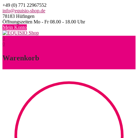
Skip
+49 (0) 771 22967552
to
info@equisio-shop.de
content
78183 Hüfingen
Öffnungszeiten Mo - Fr 08.00 - 18.00 Uhr
Mein Konto
0
0
Warenkorb