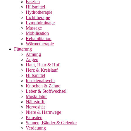
Faszien
Hilfsmittel
Hydrotherapie
Lichttherapie
Lymphdrainage
Massage
Mobilisation
Rehabilitation
Wärmetherapie
Fütterung
Atmung
Augen
Haut, Haar & Huf
Herz & Kreislauf
Hilfsmittel
Insektenabwehr
Knochen & Zähne
Leber & Stoffwechsel
Muskulatur
Nährstoffe
Nervosität
Niere & Harnwege
Parasiten
Sehnen, Bänder & Gelenke
Verdauung