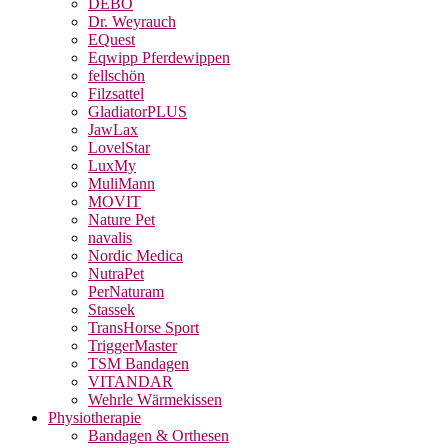
DEBO
Dr. Weyrauch
EQuest
Eqwipp Pferdewippen
fellschön
Filzsattel
GladiatorPLUS
JawLax
LovelStar
LuxMy
MuliMann
MOVIT
Nature Pet
navalis
Nordic Medica
NutraPet
PerNaturam
Stassek
TransHorse Sport
TriggerMaster
TSM Bandagen
VITANDAR
Wehrle Wärmekissen
Physiotherapie
Bandagen & Orthesen