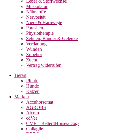
Leber & Stoffwechsel
Muskulatur
Nährstoffe
Nervosität
Niere & Harnwege
Parasiten
Physiotherapie
Sehnen, Bänder & Gelenke
Verdauung
Wunden
Zubehör
Zucht
Vertrag widerrufen
Tierart
Pferde
Hunde
Katzen
Marken
Accuhorsemat
AGROBS
Atcom
cdVet
CME – Better4Horses/Dogs
Collagile