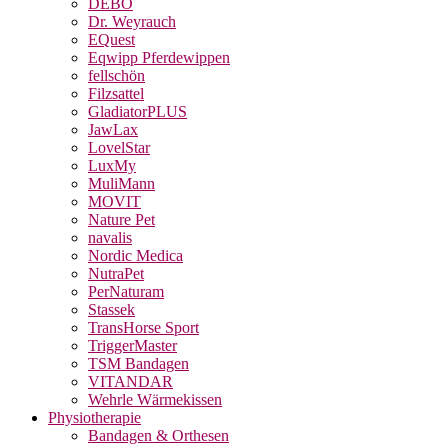
DEBO
Dr. Weyrauch
EQuest
Eqwipp Pferdewippen
fellschön
Filzsattel
GladiatorPLUS
JawLax
LovelStar
LuxMy
MuliMann
MOVIT
Nature Pet
navalis
Nordic Medica
NutraPet
PerNaturam
Stassek
TransHorse Sport
TriggerMaster
TSM Bandagen
VITANDAR
Wehrle Wärmekissen
Physiotherapie
Bandagen & Orthesen