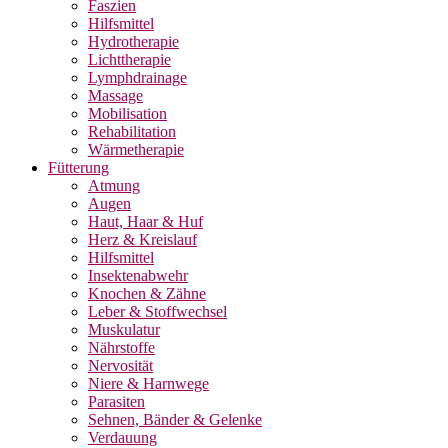
Faszien
Hilfsmittel
Hydrotherapie
Lichttherapie
Lymphdrainage
Massage
Mobilisation
Rehabilitation
Wärmetherapie
Fütterung
Atmung
Augen
Haut, Haar & Huf
Herz & Kreislauf
Hilfsmittel
Insektenabwehr
Knochen & Zähne
Leber & Stoffwechsel
Muskulatur
Nährstoffe
Nervosität
Niere & Harnwege
Parasiten
Sehnen, Bänder & Gelenke
Verdauung