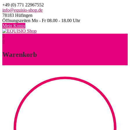
Skip
+49 (0) 771 22967552
to
info@equisio-shop.de
content
78183 Hüfingen
Öffnungszeiten Mo - Fr 08.00 - 18.00 Uhr
Mein Konto
0
0
Warenkorb