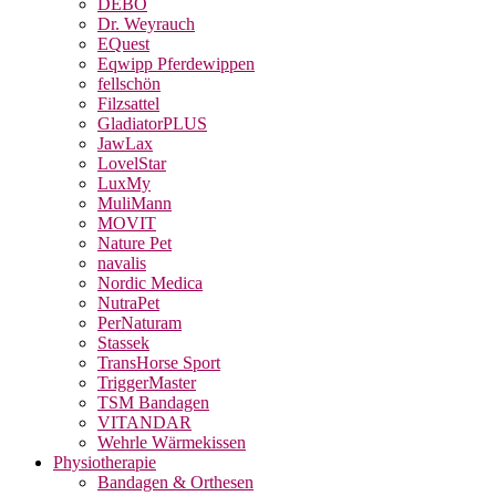
DEBO
Dr. Weyrauch
EQuest
Eqwipp Pferdewippen
fellschön
Filzsattel
GladiatorPLUS
JawLax
LovelStar
LuxMy
MuliMann
MOVIT
Nature Pet
navalis
Nordic Medica
NutraPet
PerNaturam
Stassek
TransHorse Sport
TriggerMaster
TSM Bandagen
VITANDAR
Wehrle Wärmekissen
Physiotherapie
Bandagen & Orthesen