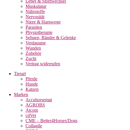
Leber & Stoffwechsel
Muskulatur
Nährstoffe
Nervosität
Niere & Harnwege
Parasiten
Physiotherapie
Sehnen, Bänder & Gelenke
Verdauung
Wunden
Zubehör
Zucht
Vertrag widerrufen
Tierart
Pferde
Hunde
Katzen
Marken
Accuhorsemat
AGROBS
Atcom
cdVet
CME – Better4Horses/Dogs
Collagile