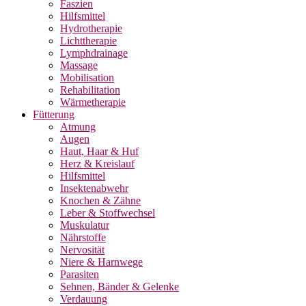
Faszien
Hilfsmittel
Hydrotherapie
Lichttherapie
Lymphdrainage
Massage
Mobilisation
Rehabilitation
Wärmetherapie
Fütterung
Atmung
Augen
Haut, Haar & Huf
Herz & Kreislauf
Hilfsmittel
Insektenabwehr
Knochen & Zähne
Leber & Stoffwechsel
Muskulatur
Nährstoffe
Nervosität
Niere & Harnwege
Parasiten
Sehnen, Bänder & Gelenke
Verdauung