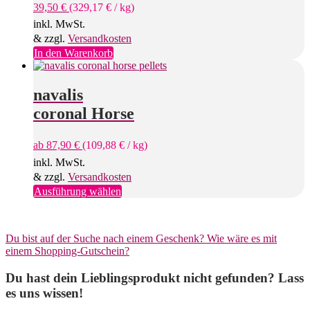
39,50
€
(
329,17
€
/
kg
)
inkl. MwSt.
& zzgl.
Versandkosten
In den Warenkorb
navalis
coronal Horse
ab
87,90
€
(
109,88
€
/
kg
)
inkl. MwSt.
& zzgl.
Versandkosten
Dieses
Ausführung wählen
Produkt
weist
mehrere
Du bist auf der Suche nach einem Geschenk? Wie wäre es mit
Varianten
einem Shopping-Gutschein?
auf.
Die
Du hast dein Lieblingsprodukt nicht gefunden? Lass
Optionen
können
es uns wissen!
auf