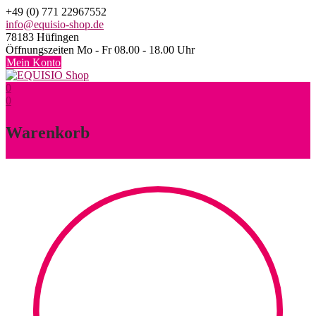
Skip
+49 (0) 771 22967552
to
info@equisio-shop.de
content
78183 Hüfingen
Öffnungszeiten Mo - Fr 08.00 - 18.00 Uhr
Mein Konto
0
0
Warenkorb