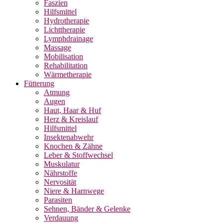
Faszien
Hilfsmittel
Hydrotherapie
Lichttherapie
Lymphdrainage
Massage
Mobilisation
Rehabilitation
Wärmetherapie
Fütterung
Atmung
Augen
Haut, Haar & Huf
Herz & Kreislauf
Hilfsmittel
Insektenabwehr
Knochen & Zähne
Leber & Stoffwechsel
Muskulatur
Nährstoffe
Nervosität
Niere & Harnwege
Parasiten
Sehnen, Bänder & Gelenke
Verdauung