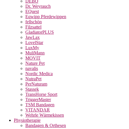
DEBO
Dr. Weyrauch
EQuest
Eqwipp Pferdewippen
fellschön
Filzsattel
GladiatorPLUS
JawLax
LovelStar
LuxMy
MuliMann
MOVIT
Nature Pet
navalis
Nordic Medica
NutraPet
PerNaturam
Stassek
TransHorse Sport
TriggerMaster
TSM Bandagen
VITANDAR
Wehrle Wärmekissen
Physiotherapie
Bandagen & Orthesen