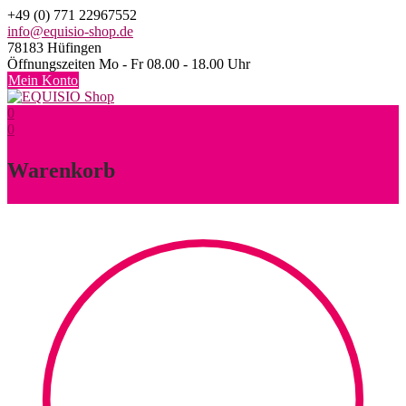
Skip
+49 (0) 771 22967552
to
info@equisio-shop.de
content
78183 Hüfingen
Öffnungszeiten Mo - Fr 08.00 - 18.00 Uhr
Mein Konto
0
0
Warenkorb