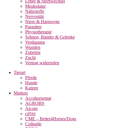
Leber & Stoffwechsel
Muskulatur
Nährstoffe
Nervosität
Niere & Harnwege
Parasiten
Physiotherapie
Sehnen, Bänder & Gelenke
Verdauung
Wunden
Zubehör
Zucht
Vertrag widerrufen
Tierart
Pferde
Hunde
Katzen
Marken
Accuhorsemat
AGROBS
Atcom
cdVet
CME – Better4Horses/Dogs
Collagile