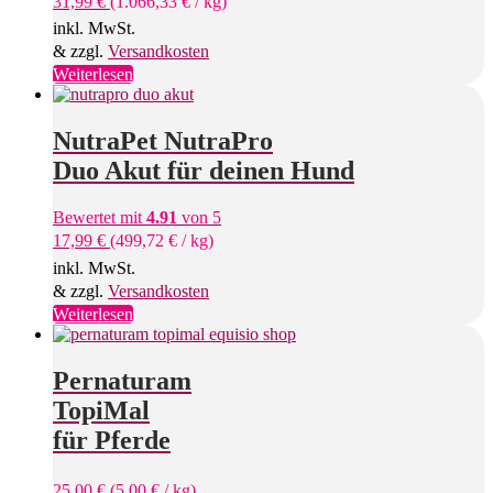
31,99
€
(
1.066,33
€
/
kg
)
inkl. MwSt.
& zzgl.
Versandkosten
Weiterlesen
NutraPet NutraPro
Duo Akut für deinen Hund
Bewertet mit
4.91
von 5
17,99
€
(
499,72
€
/
kg
)
inkl. MwSt.
& zzgl.
Versandkosten
Weiterlesen
Pernaturam
TopiMal
für Pferde
25,00
€
(
5,00
€
/
kg
)