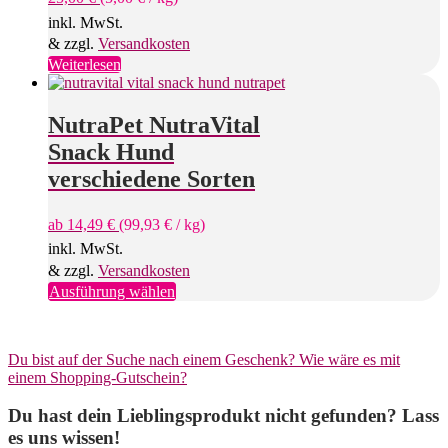
inkl. MwSt.
& zzgl.
Versandkosten
Weiterlesen
NutraPet NutraVital
Snack Hund
verschiedene Sorten
ab
14,49
€
(
99,93
€
/
kg
)
inkl. MwSt.
& zzgl.
Versandkosten
Dieses
Ausführung wählen
Produkt
weist
mehrere
Du bist auf der Suche nach einem Geschenk? Wie wäre es mit
Varianten
einem Shopping-Gutschein?
auf.
Die
Du hast dein Lieblingsprodukt nicht gefunden? Lass
Optionen
können
es uns wissen!