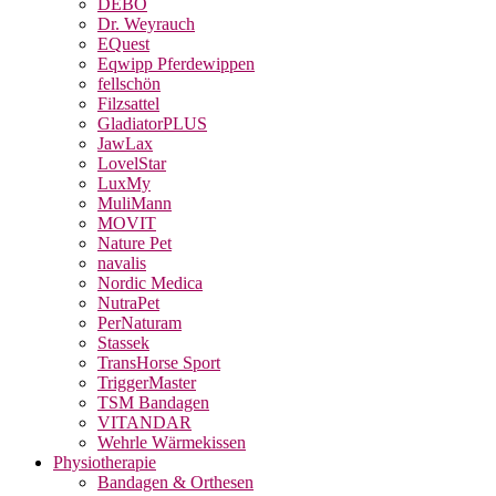
DEBO
Dr. Weyrauch
EQuest
Eqwipp Pferdewippen
fellschön
Filzsattel
GladiatorPLUS
JawLax
LovelStar
LuxMy
MuliMann
MOVIT
Nature Pet
navalis
Nordic Medica
NutraPet
PerNaturam
Stassek
TransHorse Sport
TriggerMaster
TSM Bandagen
VITANDAR
Wehrle Wärmekissen
Physiotherapie
Bandagen & Orthesen