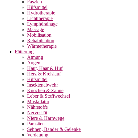
Faszien
Hilfsmittel
Hydrotherapie
Lichttherapie
Lymphdrainage
Massage
Mobilisation
Rehabilitation
Wärmetherapie
Fütterung
Atmung
Augen
Haut, Haar & Huf
Herz & Kreislauf
Hilfsmittel
Insektenabwehr
Knochen & Zähne
Leber & Stoffwechsel
Muskulatur
Nährstoffe
Nervosität
Niere & Harnwege
Parasiten
Sehnen, Bänder & Gelenke
Verdauung