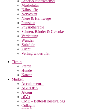
Leber & Stoffwechsel
Muskulatur
Nährstoffe
Nervosität
Niere & Harnwege
Parasiten
Physiotherapie
Sehnen, Bänder & Gelenke
Verdauung
Wunden
Zubehör
Zucht
Vertrag widerrufen
Tierart
Pferde
Hunde
Katzen
Marken
Accuhorsemat
AGROBS
Atcom
cdVet
CME – Better4Horses/Dogs
Collagile