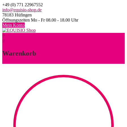
Skip
+49 (0) 771 22967552
to
info@equisio-shop.de
content
78183 Hüfingen
Öffnungszeiten Mo - Fr 08.00 - 18.00 Uhr
Mein Konto
0
0
Warenkorb