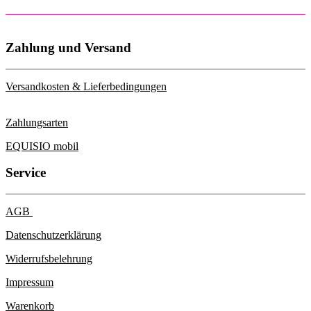
auf
der
Produktseite
gewählt
Zahlung und Versand
werden
Versandkosten & Lieferbedingungen
Zahlungsarten
EQUISIO mobil
Service
AGB
Datenschutzerklärung
Widerrufsbelehrung
Impressum
Warenkorb