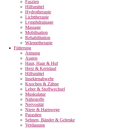
Faszien
Hilfsmittel
Hydrotherapie
Lichttherapie
Lymphdrainage
Massage
Mobilisation
Rehabilitation
Wärmetherapie
Fütterung
Atmung
Augen
Haut, Haar & Huf
Herz & Kreislauf
Hilfsmittel
Insektenabwehr
Knochen & Zähne
Leber & Stoffwechsel
Muskulatur
Nährstoffe
Nervosität
Niere & Harnwege
Parasiten
Sehnen, Bänder & Gelenke
Verdauung