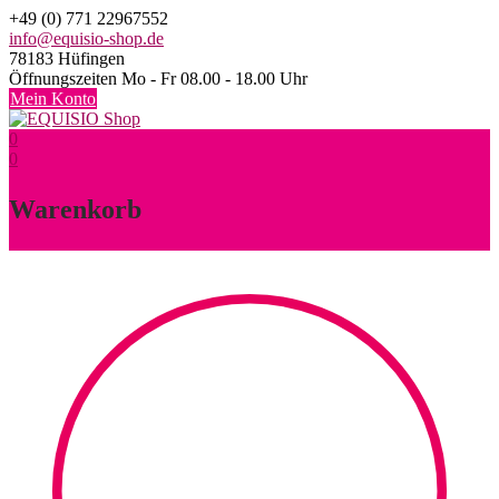
Skip
+49 (0) 771 22967552
to
info@equisio-shop.de
content
78183 Hüfingen
Öffnungszeiten Mo - Fr 08.00 - 18.00 Uhr
Mein Konto
0
0
Warenkorb