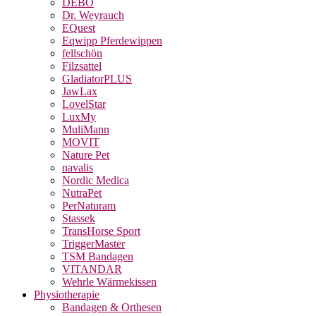
DEBO
Dr. Weyrauch
EQuest
Eqwipp Pferdewippen
fellschön
Filzsattel
GladiatorPLUS
JawLax
LovelStar
LuxMy
MuliMann
MOVIT
Nature Pet
navalis
Nordic Medica
NutraPet
PerNaturam
Stassek
TransHorse Sport
TriggerMaster
TSM Bandagen
VITANDAR
Wehrle Wärmekissen
Physiotherapie
Bandagen & Orthesen