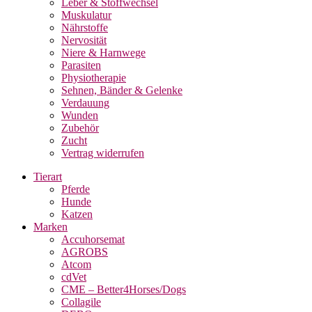
Leber & Stoffwechsel
Muskulatur
Nährstoffe
Nervosität
Niere & Harnwege
Parasiten
Physiotherapie
Sehnen, Bänder & Gelenke
Verdauung
Wunden
Zubehör
Zucht
Vertrag widerrufen
Tierart
Pferde
Hunde
Katzen
Marken
Accuhorsemat
AGROBS
Atcom
cdVet
CME – Better4Horses/Dogs
Collagile