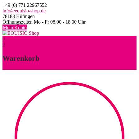
Skip
+49 (0) 771 22967552
to
info@equisio-shop.de
content
78183 Hüfingen
Öffnungszeiten Mo - Fr 08.00 - 18.00 Uhr
Mein Konto
0
0
Warenkorb