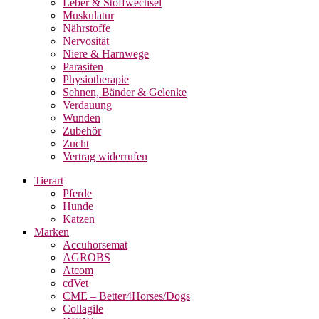
Leber & Stoffwechsel
Muskulatur
Nährstoffe
Nervosität
Niere & Harnwege
Parasiten
Physiotherapie
Sehnen, Bänder & Gelenke
Verdauung
Wunden
Zubehör
Zucht
Vertrag widerrufen
Tierart
Pferde
Hunde
Katzen
Marken
Accuhorsemat
AGROBS
Atcom
cdVet
CME – Better4Horses/Dogs
Collagile