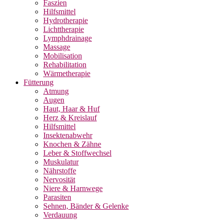
Faszien
Hilfsmittel
Hydrotherapie
Lichttherapie
Lymphdrainage
Massage
Mobilisation
Rehabilitation
Wärmetherapie
Fütterung
Atmung
Augen
Haut, Haar & Huf
Herz & Kreislauf
Hilfsmittel
Insektenabwehr
Knochen & Zähne
Leber & Stoffwechsel
Muskulatur
Nährstoffe
Nervosität
Niere & Harnwege
Parasiten
Sehnen, Bänder & Gelenke
Verdauung