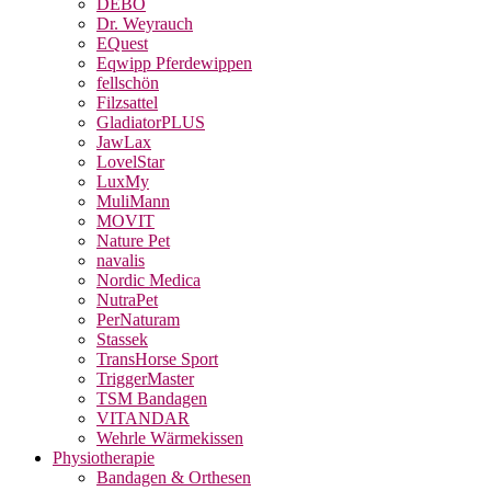
DEBO
Dr. Weyrauch
EQuest
Eqwipp Pferdewippen
fellschön
Filzsattel
GladiatorPLUS
JawLax
LovelStar
LuxMy
MuliMann
MOVIT
Nature Pet
navalis
Nordic Medica
NutraPet
PerNaturam
Stassek
TransHorse Sport
TriggerMaster
TSM Bandagen
VITANDAR
Wehrle Wärmekissen
Physiotherapie
Bandagen & Orthesen