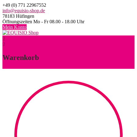
Skip
+49 (0) 771 22967552
to
info@equisio-shop.de
content
78183 Hüfingen
Öffnungszeiten Mo - Fr 08.00 - 18.00 Uhr
Mein Konto
0
0
Warenkorb