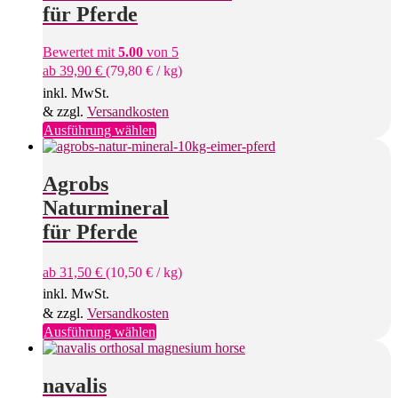
Die
für Pferde
Optionen
können
Bewertet mit
5.00
von 5
auf
ab
39,90
€
(
79,80
€
/
kg
)
der
Produktseite
inkl. MwSt.
gewählt
& zzgl.
Versandkosten
werden
Dieses
Ausführung wählen
Produkt
weist
mehrere
Agrobs
Varianten
Naturmineral
auf.
Die
für Pferde
Optionen
können
ab
31,50
€
(
10,50
€
/
kg
)
auf
der
inkl. MwSt.
Produktseite
& zzgl.
Versandkosten
gewählt
Dieses
Ausführung wählen
werden
Produkt
weist
mehrere
navalis
Varianten