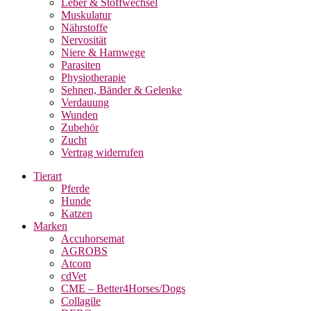
Leber & Stoffwechsel
Muskulatur
Nährstoffe
Nervosität
Niere & Harnwege
Parasiten
Physiotherapie
Sehnen, Bänder & Gelenke
Verdauung
Wunden
Zubehör
Zucht
Vertrag widerrufen
Tierart
Pferde
Hunde
Katzen
Marken
Accuhorsemat
AGROBS
Atcom
cdVet
CME – Better4Horses/Dogs
Collagile