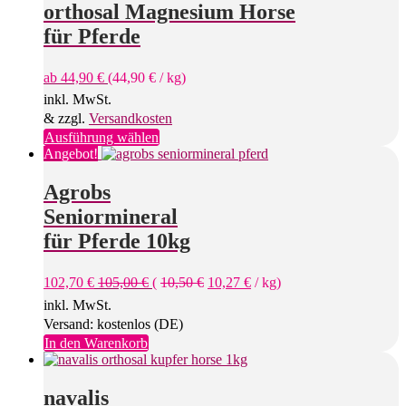
orthosal Magnesium Horse
auf.
Die
für Pferde
Optionen
können
ab
44,90
€
(
44,90
€
/
kg
)
auf
der
inkl. MwSt.
Produktseite
& zzgl.
Versandkosten
gewählt
Dieses
Ausführung wählen
werden
Produkt
Angebot!
weist
mehrere
Agrobs
Varianten
Seniormineral
auf.
Die
für Pferde 10kg
Optionen
können
102,70
€
105,00
€
(
10,50
€
10,27
€
/
kg
)
auf
der
inkl. MwSt.
Produktseite
Versand: kostenlos (DE)
gewählt
In den Warenkorb
werden
navalis