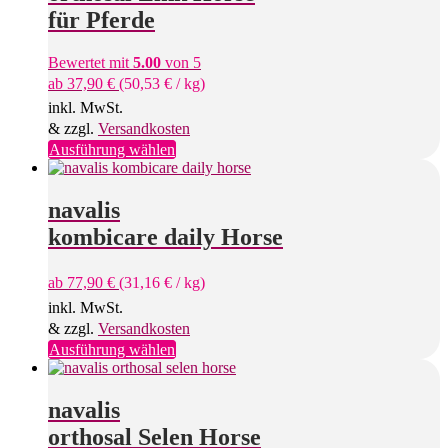
für Pferde
Bewertet mit
5.00
von 5
ab
37,90
€
(
50,53
€
/
kg
)
inkl. MwSt.
& zzgl.
Versandkosten
Dieses
Ausführung wählen
Produkt
weist
mehrere
navalis
Varianten
kombicare daily Horse
auf.
Die
Optionen
ab
77,90
€
(
31,16
€
/
kg
)
können
inkl. MwSt.
auf
& zzgl.
Versandkosten
der
Produktseite
Dieses
Ausführung wählen
gewählt
Produkt
werden
weist
mehrere
navalis
Varianten
orthosal Selen Horse
auf.