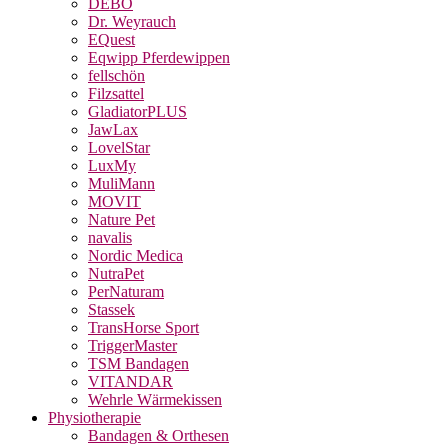
DEBO
Dr. Weyrauch
EQuest
Eqwipp Pferdewippen
fellschön
Filzsattel
GladiatorPLUS
JawLax
LovelStar
LuxMy
MuliMann
MOVIT
Nature Pet
navalis
Nordic Medica
NutraPet
PerNaturam
Stassek
TransHorse Sport
TriggerMaster
TSM Bandagen
VITANDAR
Wehrle Wärmekissen
Physiotherapie
Bandagen & Orthesen