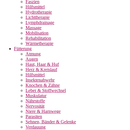
Faszien
Hilfsmittel
Hydrotherapie
Lichttherapie
Lymphdrainage
Massage
Mobilisation
Rehabilitation
Wärmetherapie
Fütterung
Atmung
Augen
Haut, Haar & Huf
Herz & Kreislauf
Hilfsmittel
Insektenabwehr
Knochen & Zähne
Leber & Stoffwechsel
Muskulatur
Nährstoffe
Nervosität
Niere & Harnwege
Parasiten
Sehnen, Bänder & Gelenke
Verdauung