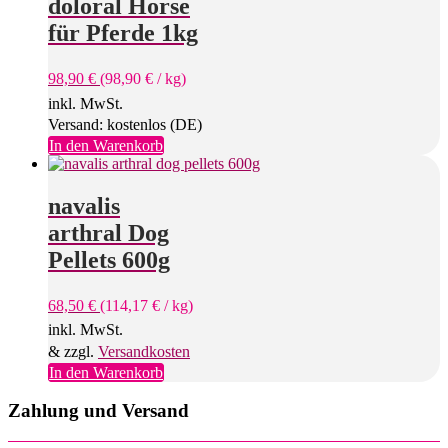
doloral Horse
auf.
Die
für Pferde 1kg
Optionen
können
98,90
€
(
98,90
€
/
kg
)
auf
der
inkl. MwSt.
Produktseite
Versand: kostenlos (DE)
gewählt
In den Warenkorb
werden
navalis
arthral Dog
Pellets 600g
68,50
€
(
114,17
€
/
kg
)
inkl. MwSt.
& zzgl.
Versandkosten
In den Warenkorb
Zahlung und Versand