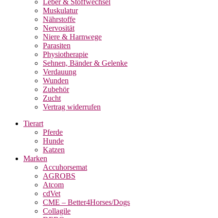
Leber & Stoffwechsel
Muskulatur
Nährstoffe
Nervosität
Niere & Harnwege
Parasiten
Physiotherapie
Sehnen, Bänder & Gelenke
Verdauung
Wunden
Zubehör
Zucht
Vertrag widerrufen
Tierart
Pferde
Hunde
Katzen
Marken
Accuhorsemat
AGROBS
Atcom
cdVet
CME – Better4Horses/Dogs
Collagile