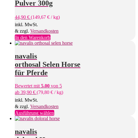
Pulver 300g
44,90
€
(
149,67
€
/
kg
)
inkl. MwSt.
& zzgl.
Versandkosten
In den Warenkorb
navalis
orthosal Selen Horse
für Pferde
Bewertet mit
5.00
von 5
ab
39,90
€
(
79,80
€
/
kg
)
inkl. MwSt.
& zzgl.
Versandkosten
Dieses
Ausführung wählen
Produkt
weist
mehrere
navalis
Varianten