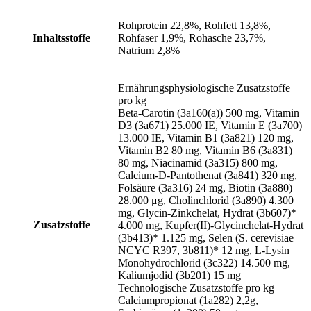
Rohprotein 22,8%, Rohfett 13,8%,
Inhaltsstoffe
Rohfaser 1,9%, Rohasche 23,7%,
Natrium 2,8%
Ernährungsphysiologische Zusatzstoffe
pro kg
Beta-Carotin (3a160(a)) 500 mg, Vitamin
D3 (3a671) 25.000 IE, Vitamin E (3a700)
13.000 IE, Vitamin B1 (3a821) 120 mg,
Vitamin B2 80 mg, Vitamin B6 (3a831)
80 mg, Niacinamid (3a315) 800 mg,
Calcium-D-Pantothenat (3a841) 320 mg,
Folsäure (3a316) 24 mg, Biotin (3a880)
28.000 μg, Cholinchlorid (3a890) 4.300
mg, Glycin-Zinkchelat, Hydrat (3b607)*
Zusatzstoffe
4.000 mg, Kupfer(II)-Glycinchelat-Hydrat
(3b413)* 1.125 mg, Selen (S. cerevisiae
NCYC R397, 3b811)* 12 mg, L-Lysin
Monohydrochlorid (3c322) 14.500 mg,
Kaliumjodid (3b201) 15 mg
Technologische Zusatzstoffe pro kg
Calciumpropionat (1a282) 2,2g,