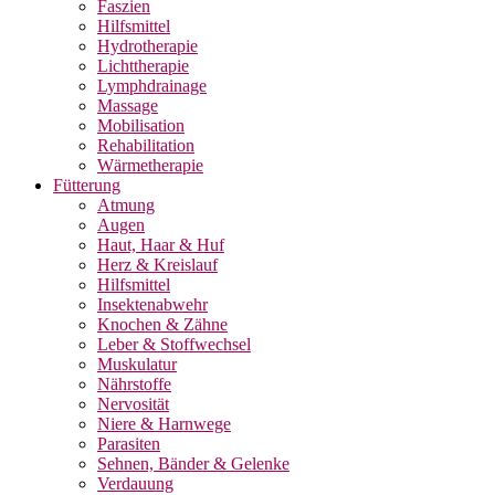
Faszien
Hilfsmittel
Hydrotherapie
Lichttherapie
Lymphdrainage
Massage
Mobilisation
Rehabilitation
Wärmetherapie
Fütterung
Atmung
Augen
Haut, Haar & Huf
Herz & Kreislauf
Hilfsmittel
Insektenabwehr
Knochen & Zähne
Leber & Stoffwechsel
Muskulatur
Nährstoffe
Nervosität
Niere & Harnwege
Parasiten
Sehnen, Bänder & Gelenke
Verdauung