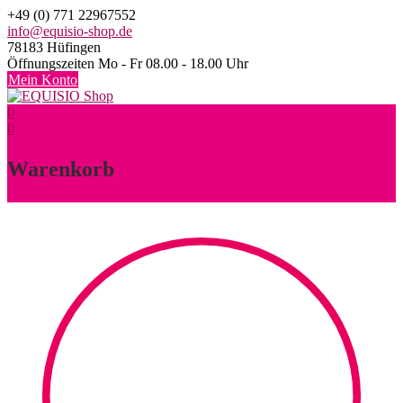
Skip
+49 (0) 771 22967552
to
info@equisio-shop.de
content
78183 Hüfingen
Öffnungszeiten Mo - Fr 08.00 - 18.00 Uhr
Mein Konto
0
0
Warenkorb