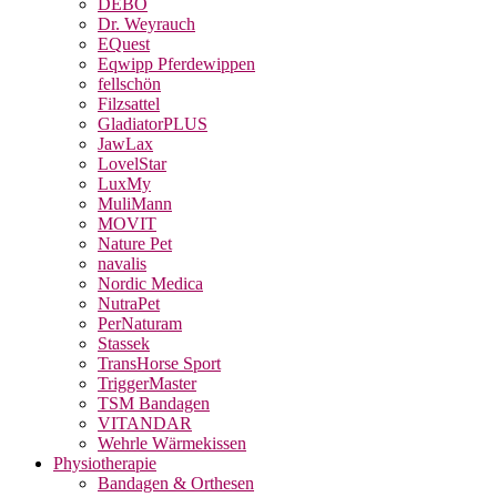
DEBO
Dr. Weyrauch
EQuest
Eqwipp Pferdewippen
fellschön
Filzsattel
GladiatorPLUS
JawLax
LovelStar
LuxMy
MuliMann
MOVIT
Nature Pet
navalis
Nordic Medica
NutraPet
PerNaturam
Stassek
TransHorse Sport
TriggerMaster
TSM Bandagen
VITANDAR
Wehrle Wärmekissen
Physiotherapie
Bandagen & Orthesen