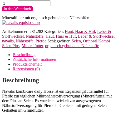
navalis
kombicare
In den Warenkorb
daily
Horse
Mineralfutter mit organisch gebundenen Nährstoffen
Menge
Artikelnummer:
281,282
Kategorien:
Haut, Haar & Huf
,
Leber &
Stoffwechsel
,
Nährstoffe
,
Haut, Haar & Huf
,
Leber & Stoffwechsel
,
navalis
,
Nährstoffe
,
Pferde
Schlagwörter:
Selen
,
Orthosal Kombi
Selen Plus
,
Mineralfutter
,
organisch gebundene Nährstoffe
Beschreibung
Zusätzliche Informationen
Produktsicherheit
Rezensionen (0)
Beschreibung
Navalis kombicare daily Horse ist ein Ergänzungsfuttermittel für
Pferde zur täglichen Mikronährstoffversorgung (Mineralfutter) mit
dem Plus an Selen. Es wurde entwickelt zur ausgewogenen
Nährstoffversorgung für Pferde in Gebieten mit geringen Selen
Gehalten im Grundfutter.