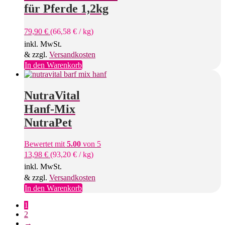
für Pferde 1,2kg
79,90
€
(
66,58
€
/
kg
)
inkl. MwSt.
& zzgl.
Versandkosten
In den Warenkorb
NutraVital
Hanf-Mix
NutraPet
Bewertet mit
5.00
von 5
13,98
€
(
93,20
€
/
kg
)
inkl. MwSt.
& zzgl.
Versandkosten
In den Warenkorb
1
2
→