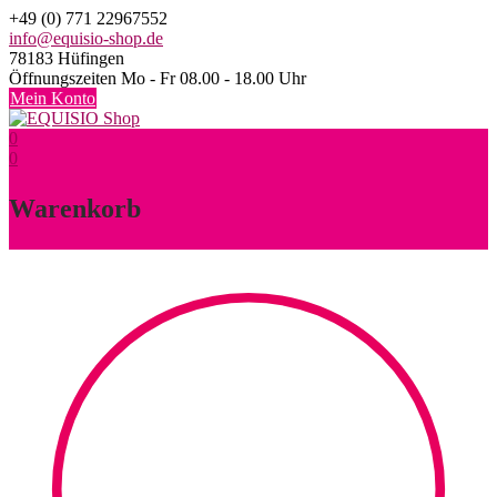
Skip
+49 (0) 771 22967552
to
info@equisio-shop.de
content
78183 Hüfingen
Öffnungszeiten Mo - Fr 08.00 - 18.00 Uhr
Mein Konto
0
0
Warenkorb