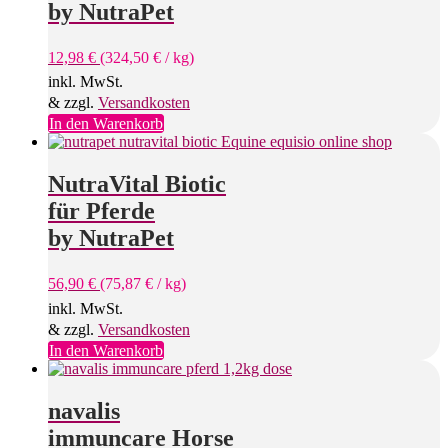
by NutraPet
12,98
€
(
324,50
€
/
kg
)
inkl. MwSt.
& zzgl.
Versandkosten
In den Warenkorb
NutraVital Biotic
für Pferde
by NutraPet
56,90
€
(
75,87
€
/
kg
)
inkl. MwSt.
& zzgl.
Versandkosten
In den Warenkorb
navalis
immuncare Horse