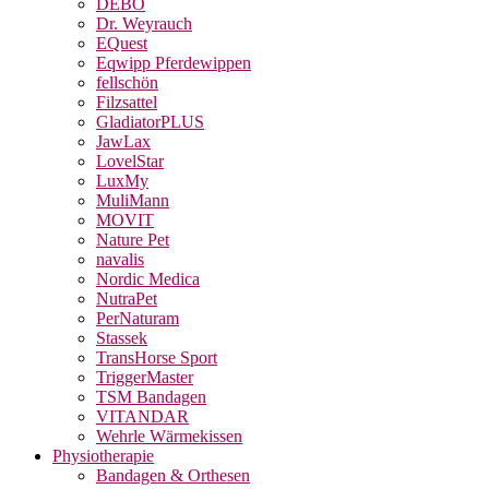
DEBO
Dr. Weyrauch
EQuest
Eqwipp Pferdewippen
fellschön
Filzsattel
GladiatorPLUS
JawLax
LovelStar
LuxMy
MuliMann
MOVIT
Nature Pet
navalis
Nordic Medica
NutraPet
PerNaturam
Stassek
TransHorse Sport
TriggerMaster
TSM Bandagen
VITANDAR
Wehrle Wärmekissen
Physiotherapie
Bandagen & Orthesen