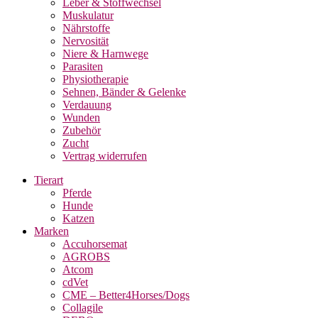
Leber & Stoffwechsel
Muskulatur
Nährstoffe
Nervosität
Niere & Harnwege
Parasiten
Physiotherapie
Sehnen, Bänder & Gelenke
Verdauung
Wunden
Zubehör
Zucht
Vertrag widerrufen
Tierart
Pferde
Hunde
Katzen
Marken
Accuhorsemat
AGROBS
Atcom
cdVet
CME – Better4Horses/Dogs
Collagile