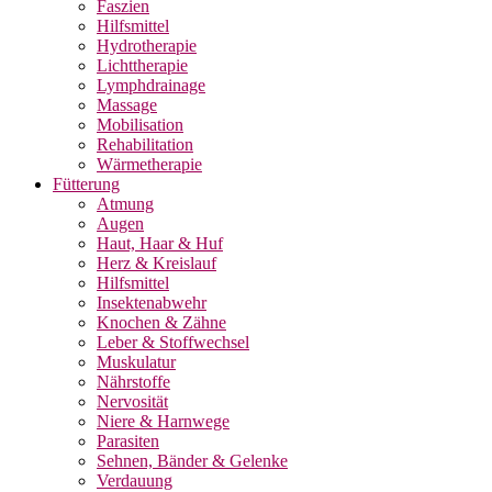
Faszien
Hilfsmittel
Hydrotherapie
Lichttherapie
Lymphdrainage
Massage
Mobilisation
Rehabilitation
Wärmetherapie
Fütterung
Atmung
Augen
Haut, Haar & Huf
Herz & Kreislauf
Hilfsmittel
Insektenabwehr
Knochen & Zähne
Leber & Stoffwechsel
Muskulatur
Nährstoffe
Nervosität
Niere & Harnwege
Parasiten
Sehnen, Bänder & Gelenke
Verdauung