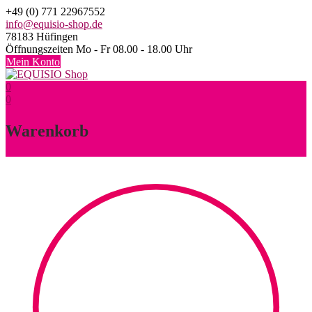
Skip
+49 (0) 771 22967552
to
info@equisio-shop.de
content
78183 Hüfingen
Öffnungszeiten Mo - Fr 08.00 - 18.00 Uhr
Mein Konto
0
0
Warenkorb