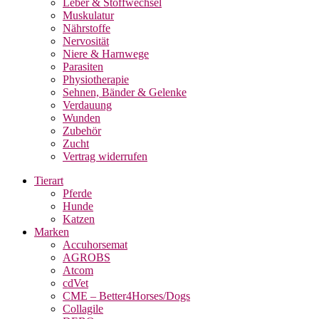
Leber & Stoffwechsel
Muskulatur
Nährstoffe
Nervosität
Niere & Harnwege
Parasiten
Physiotherapie
Sehnen, Bänder & Gelenke
Verdauung
Wunden
Zubehör
Zucht
Vertrag widerrufen
Tierart
Pferde
Hunde
Katzen
Marken
Accuhorsemat
AGROBS
Atcom
cdVet
CME – Better4Horses/Dogs
Collagile