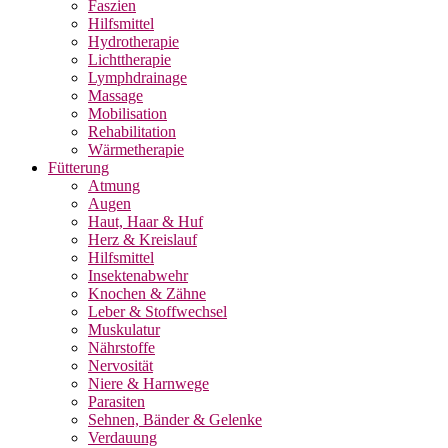
Faszien
Hilfsmittel
Hydrotherapie
Lichttherapie
Lymphdrainage
Massage
Mobilisation
Rehabilitation
Wärmetherapie
Fütterung
Atmung
Augen
Haut, Haar & Huf
Herz & Kreislauf
Hilfsmittel
Insektenabwehr
Knochen & Zähne
Leber & Stoffwechsel
Muskulatur
Nährstoffe
Nervosität
Niere & Harnwege
Parasiten
Sehnen, Bänder & Gelenke
Verdauung