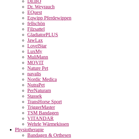
DEBO
Dr. Weyrauch
EQuest
Eqwipp Pferdewippen
fellschön
Filzsattel
GladiatorPLUS
JawLax
LovelStar
LuxMy
MuliMann
MOVIT
Nature Pet
navalis
Nordic Medica
NutraPet
PerNaturam
Stassek
TransHorse Sport
TriggerMaster
TSM Bandagen
VITANDAR
Wehrle Wärmekissen
Physiotherapie
Bandagen & Orthesen