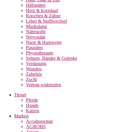
Hilfsmittel
Herz & Kreislauf
Knochen & Zähne
Leber & Stoffwechsel
Muskulatur
Nährstoffe
Nervosität
Niere & Harnwege
Parasiten
Physiotherapie
Sehnen, Bänder & Gelenke
Verdauung
Wunden
Zubehör
Zucht
Vertrag widerrufen
Tierart
Pferde
Hunde
Katzen
Marken
Accuhorsemat
AGROBS
Atcom