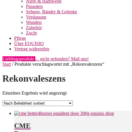
Niere & Harnwege
Parasiten
Sehnen, Bänder & Gelenke
Verdauung
Wunden
Zubehör
Zucht
Pflege
Über EQUISIO
Vertrag widerrufen
Lieblingsprodukt
... nicht gefunden? Mail uns!
Start
/ Produkte verschlagwortet mit „Rekonvaleszens“
Rekonvaleszens
Einzelnes Ergebnis wird angezeigt
CME