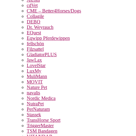
cdVet
CME – Better4Horses/Dogs
Collagile
DEBO
Dr. Weyrauch
EQuest
Eqwipp Pferdewippen
fellschön
Filzsattel
GladiatorPLUS
JawLax
LovelStar
LuxMy
MuliMann
MOVIT
Nature Pet
navalis
Nordic Medica
NutraPet
PerNaturam
Stassek
TransHorse Sport
TriggerMaster
TSM Bandagen