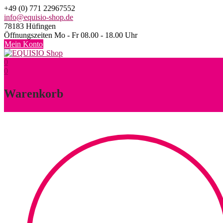
Skip
+49 (0) 771 22967552
to
info@equisio-shop.de
content
78183 Hüfingen
Öffnungszeiten Mo - Fr 08.00 - 18.00 Uhr
Mein Konto
0
0
Warenkorb