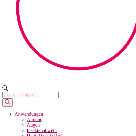
Products
search
Anwendungen
Atmung
Augen
Insektenabwehr
Haut, Haar & Huf