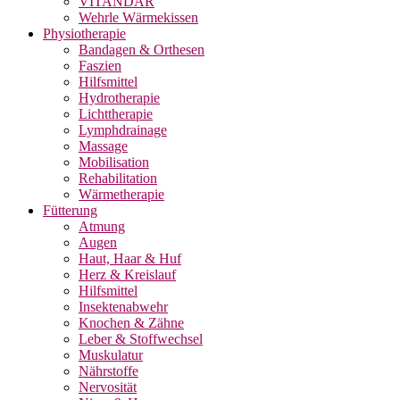
VITANDAR
Wehrle Wärmekissen
Physiotherapie
Bandagen & Orthesen
Faszien
Hilfsmittel
Hydrotherapie
Lichttherapie
Lymphdrainage
Massage
Mobilisation
Rehabilitation
Wärmetherapie
Fütterung
Atmung
Augen
Haut, Haar & Huf
Herz & Kreislauf
Hilfsmittel
Insektenabwehr
Knochen & Zähne
Leber & Stoffwechsel
Muskulatur
Nährstoffe
Nervosität