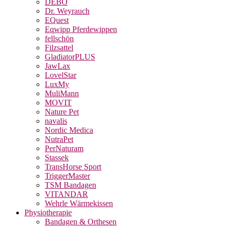
DEBO
Dr. Weyrauch
EQuest
Eqwipp Pferdewippen
fellschön
Filzsattel
GladiatorPLUS
JawLax
LovelStar
LuxMy
MuliMann
MOVIT
Nature Pet
navalis
Nordic Medica
NutraPet
PerNaturam
Stassek
TransHorse Sport
TriggerMaster
TSM Bandagen
VITANDAR
Wehrle Wärmekissen
Physiotherapie
Bandagen & Orthesen