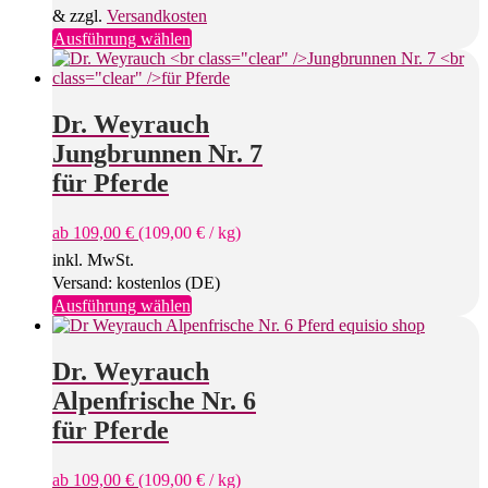
gewählt
& zzgl.
Versandkosten
werden
Dieses
Ausführung wählen
Produkt
weist
mehrere
Varianten
Dr. Weyrauch
auf.
Jungbrunnen Nr. 7
Die
Optionen
für Pferde
können
auf
ab
109,00
€
(
109,00
€
/
kg
)
der
Produktseite
inkl. MwSt.
gewählt
Versand: kostenlos (DE)
werden
Dieses
Ausführung wählen
Produkt
weist
mehrere
Dr. Weyrauch
Varianten
Alpenfrische Nr. 6
auf.
Die
für Pferde
Optionen
können
ab
109,00
€
(
109,00
€
/
kg
)
auf