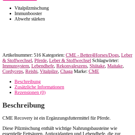
Recovery
für
Vitalpilzmischung
Pferde
Immunbooster
Better4Horses
Abwehr stärken
Menge
Artikelnummer:
516
Kategorien:
CME - Better4Horses/Dogs
,
Leber
& Stoffwechsel
,
Pferde
,
Leber & Stoffwechsel
Schlagwörter:
Immunsystem
,
Lebendhefe
,
Rekonvaleszens
,
Shiitake
,
Maitake
,
Cordyceps
,
Reishi
,
Vitalpilze
,
Chaga
Marke:
CME
Beschreibung
Zusätzliche Informationen
Rezensionen (0)
Beschreibung
CME Recovery ist ein Ergänzungsfuttermittel für Pferde.
Diese Pilzmischung enthält wichtige Nahrungsbausteine wie
essentielle Fettsäuren, Antioxidantien und Lebendhefe, die zur