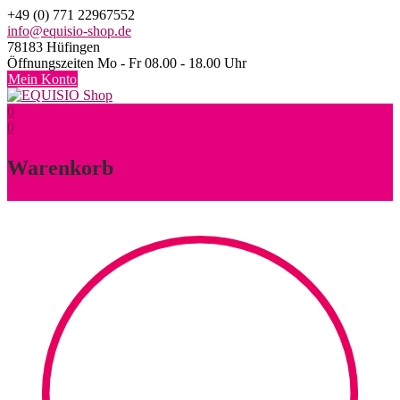
Skip
+49 (0) 771 22967552
to
info@equisio-shop.de
content
78183 Hüfingen
Öffnungszeiten Mo - Fr 08.00 - 18.00 Uhr
Mein Konto
0
0
Warenkorb