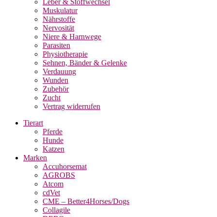
Leber & Stoffwechsel
Muskulatur
Nährstoffe
Nervosität
Niere & Harnwege
Parasiten
Physiotherapie
Sehnen, Bänder & Gelenke
Verdauung
Wunden
Zubehör
Zucht
Vertrag widerrufen
Tierart
Pferde
Hunde
Katzen
Marken
Accuhorsemat
AGROBS
Atcom
cdVet
CME – Better4Horses/Dogs
Collagile