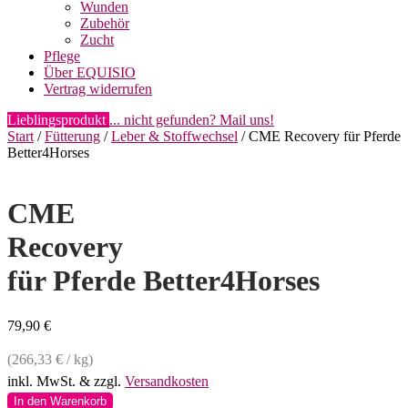
Wunden
Zubehör
Zucht
Pflege
Über EQUISIO
Vertrag widerrufen
Lieblingsprodukt
... nicht gefunden? Mail uns!
Start
/
Fütterung
/
Leber & Stoffwechsel
/ CME Recovery für Pferde
Better4Horses
CME
Recovery
für Pferde Better4Horses
79,90
€
(
266,33
€
/
kg
)
inkl. MwSt.
& zzgl.
Versandkosten
CME
In den Warenkorb