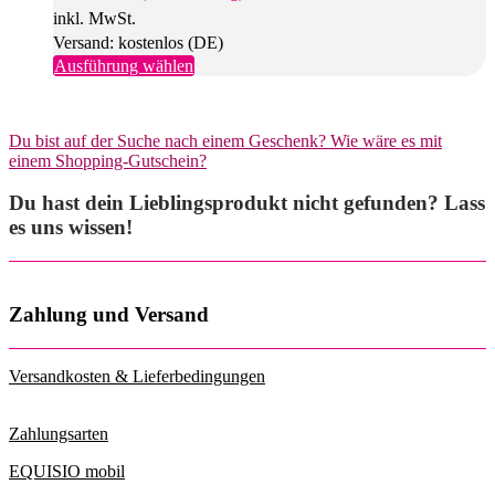
der
inkl. MwSt.
Produktseite
Versand: kostenlos (DE)
gewählt
Dieses
Ausführung wählen
werden
Produkt
weist
mehrere
Du bist auf der Suche nach einem Geschenk? Wie wäre es mit
Varianten
einem Shopping-Gutschein?
auf.
Die
Du hast dein Lieblingsprodukt nicht gefunden? Lass
Optionen
können
es uns wissen!
auf
der
Produktseite
gewählt
Zahlung und Versand
werden
Versandkosten & Lieferbedingungen
Zahlungsarten
EQUISIO mobil