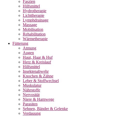
Faszien
Hilfsmittel
Hydrotherapie
Lichttherapie
Lymphdrainage
Massage
Mobilisation
Rehabilitation
Wärmetherapie
Fütterung
Atmung
Augen
Haut, Haar & Huf
Herz & Kreislauf
Hilfsmittel
Insektenabwehr
Knochen & Zähne
Leber & Stoffwechsel
Muskulatur
Nährstoffe
Nervosität
Niere & Harnwege
Parasiten
Sehnen, Bänder & Gelenke
Verdauung