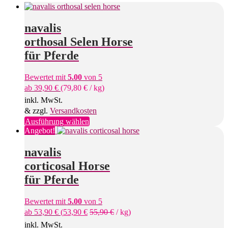
navalis
orthosal Selen Horse
für Pferde
Bewertet mit
5.00
von 5
ab
39,90
€
(
79,80
€
/
kg
)
inkl. MwSt.
& zzgl.
Versandkosten
Dieses
Ausführung wählen
Produkt
Angebot!
weist
mehrere
navalis
Varianten
corticosal Horse
auf.
Die
für Pferde
Optionen
können
Bewertet mit
5.00
von 5
auf
ab
53,90
€
(
53,90
€
55,90
€
/
kg
)
der
Produktseite
inkl. MwSt.