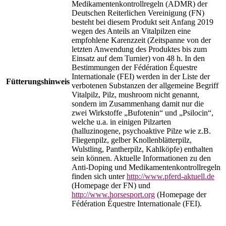
Medikamentenkontrollregeln (ADMR) der
Deutschen Reiterlichen Vereinigung (FN)
besteht bei diesem Produkt seit Anfang 2019
wegen des Anteils an Vitalpilzen eine
empfohlene Karenzzeit (Zeitspanne von der
letzten Anwendung des Produktes bis zum
Einsatz auf dem Turnier) von 48 h. In den
Bestimmungen der Fédération Équestre
Internationale (FEI) werden in der Liste der
Fütterungshinweis
verbotenen Substanzen der allgemeine Begriff
Vitalpilz, Pilz, mushroom nicht genannt,
sondern im Zusammenhang damit nur die
zwei Wirkstoffe „Bufotenin“ und „Psilocin“,
welche u.a. in einigen Pilzarten
(halluzinogene, psychoaktive Pilze wie z.B.
Fliegenpilz, gelber Knollenblätterpilz,
Wulstling, Pantherpilz, Kahlköpfe) enthalten
sein können. Aktuelle Informationen zu den
Anti-Doping und Medikamentenkontrollregeln
finden sich unter
http://www.pferd-aktuell.de
(Homepage der FN) und
http://www.horsesport.org
(Homepage der
Fédération Équestre Internationale (FEI).