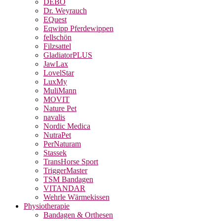
DEBO
Dr. Weyrauch
EQuest
Eqwipp Pferdewippen
fellschön
Filzsattel
GladiatorPLUS
JawLax
LovelStar
LuxMy
MuliMann
MOVIT
Nature Pet
navalis
Nordic Medica
NutraPet
PerNaturam
Stassek
TransHorse Sport
TriggerMaster
TSM Bandagen
VITANDAR
Wehrle Wärmekissen
Physiotherapie
Bandagen & Orthesen