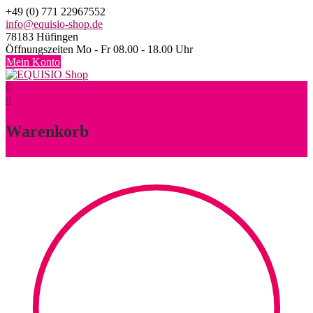
Skip
+49 (0) 771 22967552
to
info@equisio-shop.de
content
78183 Hüfingen
Öffnungszeiten Mo - Fr 08.00 - 18.00 Uhr
Mein Konto
0
0
Warenkorb