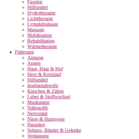
Faszien
Hilfsmittel
Hydrotherapie
Lichttherapie
Lymphdrainage
Massage
Mobilisation
Rehabilitation
Wärmetherapie
Fütterung
Atmung
Augen
Haut, Haar & Huf
Herz & Kreislauf
Hilfsmittel
Insektenabwehr
Knochen & Zähne
Leber & Stoffwechsel
Muskulatur
Nährstoffe
Nervosität
Niere & Harnwege
Parasiten
Sehnen, Bänder & Gelenke
Verdauung