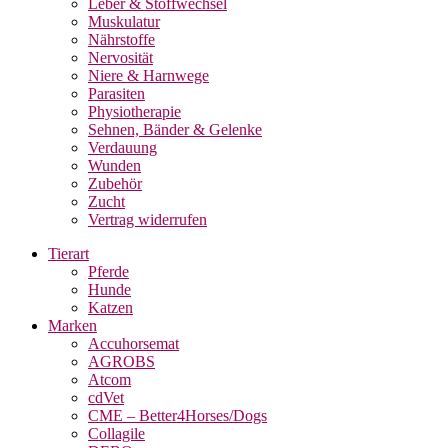
Leber & Stoffwechsel
Muskulatur
Nährstoffe
Nervosität
Niere & Harnwege
Parasiten
Physiotherapie
Sehnen, Bänder & Gelenke
Verdauung
Wunden
Zubehör
Zucht
Vertrag widerrufen
Tierart
Pferde
Hunde
Katzen
Marken
Accuhorsemat
AGROBS
Atcom
cdVet
CME – Better4Horses/Dogs
Collagile