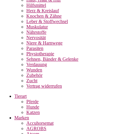
Hilfsmittel
Herz & Kreislauf
Knochen & Zähne
Leber & Stoffwechsel
Muskulatur
Nährstoffe
Nervosität
Niere & Harnwege
Parasiten
Physiotherapie
Sehnen, Bänder & Gelenke
Verdauung
Wunden
Zubehör
Zucht
Vertrag widerrufen
Tierart
Pferde
Hunde
Katzen
Marken
Accuhorsemat
AGROBS
Atcom