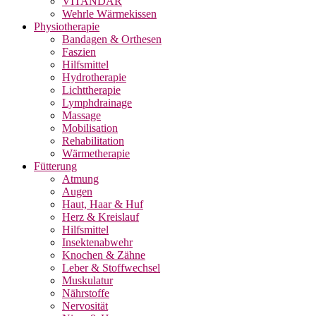
VITANDAR
Wehrle Wärmekissen
Physiotherapie
Bandagen & Orthesen
Faszien
Hilfsmittel
Hydrotherapie
Lichttherapie
Lymphdrainage
Massage
Mobilisation
Rehabilitation
Wärmetherapie
Fütterung
Atmung
Augen
Haut, Haar & Huf
Herz & Kreislauf
Hilfsmittel
Insektenabwehr
Knochen & Zähne
Leber & Stoffwechsel
Muskulatur
Nährstoffe
Nervosität