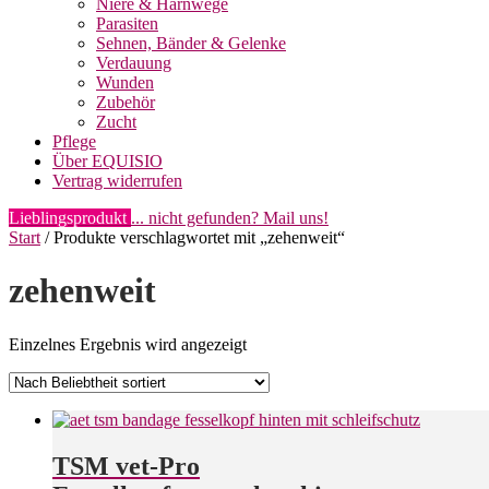
Niere & Harnwege
Parasiten
Sehnen, Bänder & Gelenke
Verdauung
Wunden
Zubehör
Zucht
Pflege
Über EQUISIO
Vertrag widerrufen
Lieblingsprodukt
... nicht gefunden? Mail uns!
Start
/ Produkte verschlagwortet mit „zehenweit“
zehenweit
Einzelnes Ergebnis wird angezeigt
TSM vet-Pro