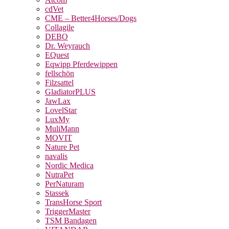
cdVet
CME – Better4Horses/Dogs
Collagile
DEBO
Dr. Weyrauch
EQuest
Eqwipp Pferdewippen
fellschön
Filzsattel
GladiatorPLUS
JawLax
LovelStar
LuxMy
MuliMann
MOVIT
Nature Pet
navalis
Nordic Medica
NutraPet
PerNaturam
Stassek
TransHorse Sport
TriggerMaster
TSM Bandagen