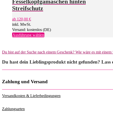
Fesselkopfgamaschen hinten
Streifschutz
ab
120,00
€
inkl. MwSt.
Versand: kostenlos (DE)
Dieses
Ausführung wählen
Produkt
weist
mehrere
Du bist auf der Suche nach einem Geschenk? Wie wäre es mit einem
Varianten
auf.
Du hast dein Lieblingsprodukt nicht gefunden? Lass e
Die
Optionen
können
auf
der
Zahlung und Versand
Produktseite
gewählt
werden
Versandkosten & Lieferbedingungen
Zahlungsarten