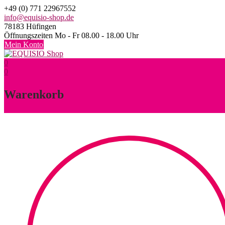
Skip
+49 (0) 771 22967552
to
info@equisio-shop.de
content
78183 Hüfingen
Öffnungszeiten Mo - Fr 08.00 - 18.00 Uhr
Mein Konto
0
0
Warenkorb