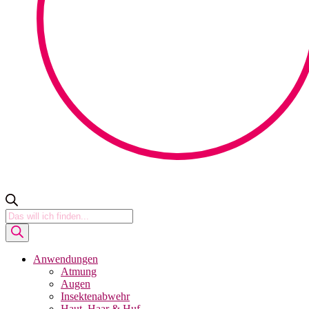
Products
search
Anwendungen
Atmung
Augen
Insektenabwehr
Haut, Haar & Huf