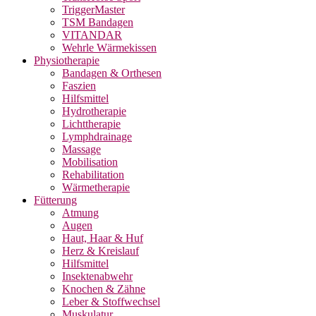
TriggerMaster
TSM Bandagen
VITANDAR
Wehrle Wärmekissen
Physiotherapie
Bandagen & Orthesen
Faszien
Hilfsmittel
Hydrotherapie
Lichttherapie
Lymphdrainage
Massage
Mobilisation
Rehabilitation
Wärmetherapie
Fütterung
Atmung
Augen
Haut, Haar & Huf
Herz & Kreislauf
Hilfsmittel
Insektenabwehr
Knochen & Zähne
Leber & Stoffwechsel
Muskulatur