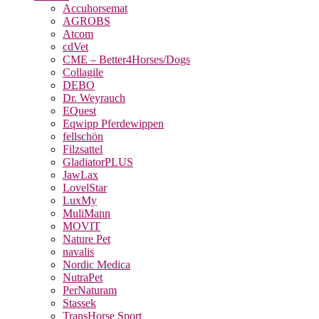
Accuhorsemat
AGROBS
Atcom
cdVet
CME – Better4Horses/Dogs
Collagile
DEBO
Dr. Weyrauch
EQuest
Eqwipp Pferdewippen
fellschön
Filzsattel
GladiatorPLUS
JawLax
LovelStar
LuxMy
MuliMann
MOVIT
Nature Pet
navalis
Nordic Medica
NutraPet
PerNaturam
Stassek
TransHorse Sport