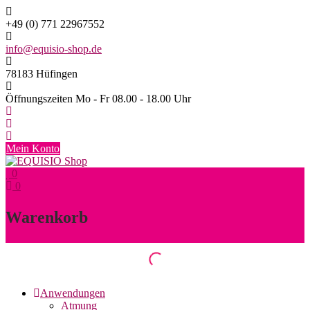
Skip
to
+49 (0) 771 22967552
content
info@equisio-shop.de
78183 Hüfingen
Öffnungszeiten Mo - Fr 08.00 - 18.00 Uhr
Mein Konto
0
0
Warenkorb
Anwendungen
Atmung