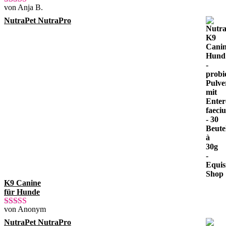
von Anja B.
Bewertet mit
5
von 5
NutraPet NutraPro
K9 Canine
für Hunde
von Anonym
Bewertet mit
5
von 5
NutraPet NutraPro