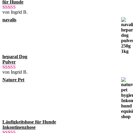
für Hunde
von Ingrid B.
Bewertet mit
5
von 5
navalis
heparal Dog
Pulver
von Ingrid B.
Bewertet mit
5
von 5
Nature Pet
Läufigkeitshose für Hunde
Inkontinenzhose