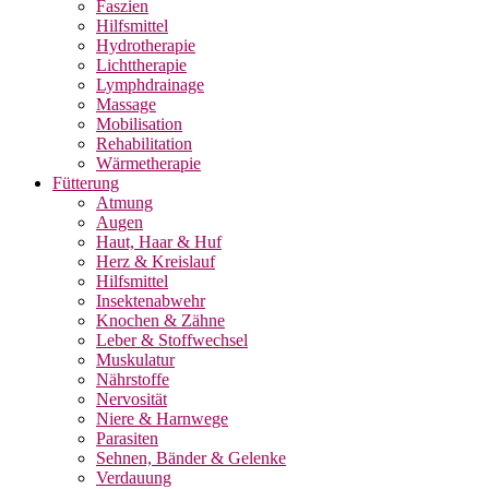
Faszien
Hilfsmittel
Hydrotherapie
Lichttherapie
Lymphdrainage
Massage
Mobilisation
Rehabilitation
Wärmetherapie
Fütterung
Atmung
Augen
Haut, Haar & Huf
Herz & Kreislauf
Hilfsmittel
Insektenabwehr
Knochen & Zähne
Leber & Stoffwechsel
Muskulatur
Nährstoffe
Nervosität
Niere & Harnwege
Parasiten
Sehnen, Bänder & Gelenke
Verdauung