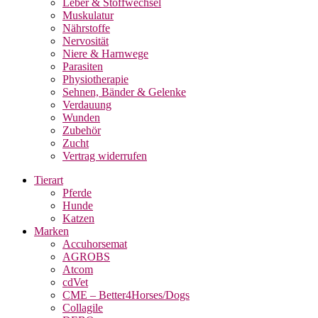
Leber & Stoffwechsel
Muskulatur
Nährstoffe
Nervosität
Niere & Harnwege
Parasiten
Physiotherapie
Sehnen, Bänder & Gelenke
Verdauung
Wunden
Zubehör
Zucht
Vertrag widerrufen
Tierart
Pferde
Hunde
Katzen
Marken
Accuhorsemat
AGROBS
Atcom
cdVet
CME – Better4Horses/Dogs
Collagile