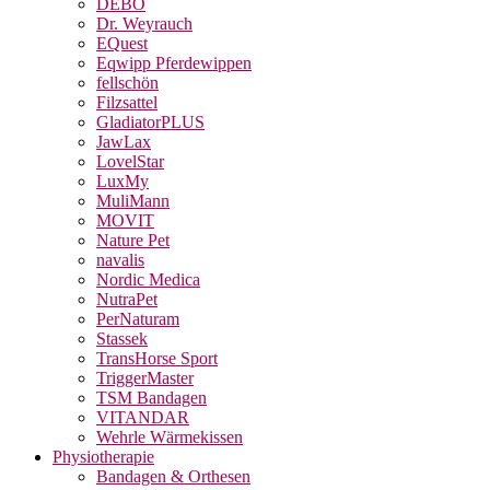
DEBO
Dr. Weyrauch
EQuest
Eqwipp Pferdewippen
fellschön
Filzsattel
GladiatorPLUS
JawLax
LovelStar
LuxMy
MuliMann
MOVIT
Nature Pet
navalis
Nordic Medica
NutraPet
PerNaturam
Stassek
TransHorse Sport
TriggerMaster
TSM Bandagen
VITANDAR
Wehrle Wärmekissen
Physiotherapie
Bandagen & Orthesen