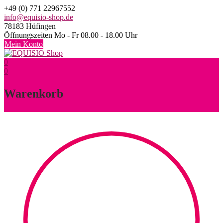
Skip
+49 (0) 771 22967552
to
info@equisio-shop.de
content
78183 Hüfingen
Öffnungszeiten Mo - Fr 08.00 - 18.00 Uhr
Mein Konto
0
0
Warenkorb