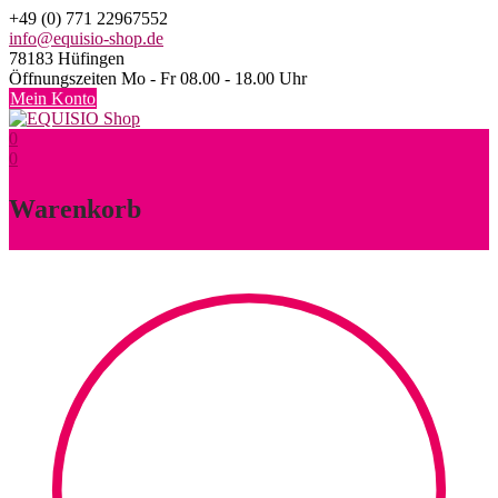
Skip
+49 (0) 771 22967552
to
info@equisio-shop.de
content
78183 Hüfingen
Öffnungszeiten Mo - Fr 08.00 - 18.00 Uhr
Mein Konto
0
0
Warenkorb