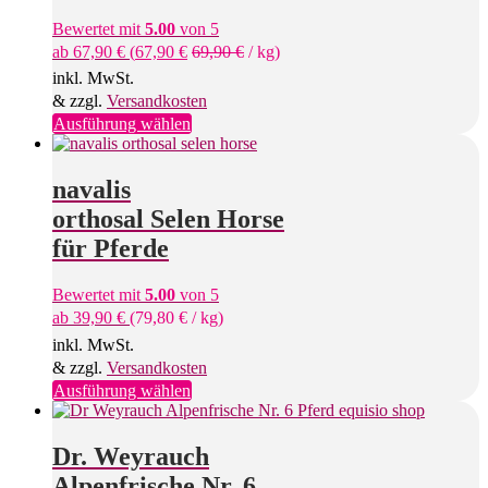
Bewertet mit
5.00
von 5
ab
67,90
€
(
67,90
€
69,90
€
/
kg
)
inkl. MwSt.
& zzgl.
Versandkosten
Dieses
Ausführung wählen
Produkt
weist
mehrere
navalis
Varianten
orthosal Selen Horse
auf.
Die
für Pferde
Optionen
können
Bewertet mit
5.00
von 5
auf
ab
39,90
€
(
79,80
€
/
kg
)
der
Produktseite
inkl. MwSt.
gewählt
& zzgl.
Versandkosten
werden
Dieses
Ausführung wählen
Produkt
weist
mehrere
Dr. Weyrauch
Varianten
Alpenfrische Nr. 6
auf.