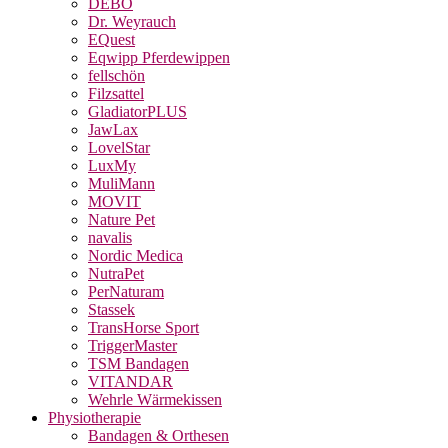
DEBO
Dr. Weyrauch
EQuest
Eqwipp Pferdewippen
fellschön
Filzsattel
GladiatorPLUS
JawLax
LovelStar
LuxMy
MuliMann
MOVIT
Nature Pet
navalis
Nordic Medica
NutraPet
PerNaturam
Stassek
TransHorse Sport
TriggerMaster
TSM Bandagen
VITANDAR
Wehrle Wärmekissen
Physiotherapie
Bandagen & Orthesen