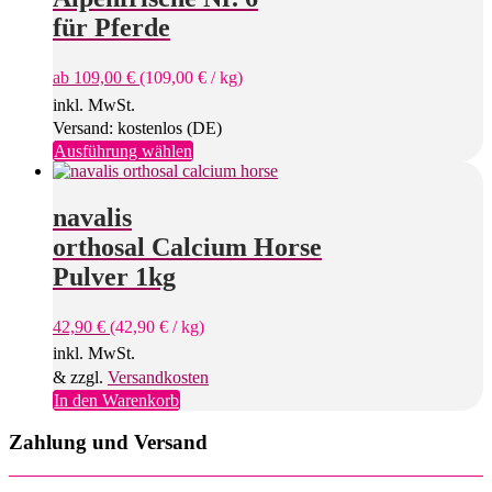
Die
für Pferde
Optionen
können
ab
109,00
€
(
109,00
€
/
kg
)
auf
der
inkl. MwSt.
Produktseite
Versand: kostenlos (DE)
gewählt
Dieses
Ausführung wählen
werden
Produkt
weist
mehrere
navalis
Varianten
orthosal Calcium Horse
auf.
Die
Pulver 1kg
Optionen
können
42,90
€
(
42,90
€
/
kg
)
auf
der
inkl. MwSt.
Produktseite
& zzgl.
Versandkosten
gewählt
In den Warenkorb
werden
Zahlung und Versand