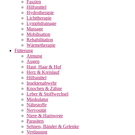
Faszien
Hilfsmittel
Hydrotherapie
Lichttherapie
Lymphdrainage
Massage
Mobilisation
Rehabilitation
Wärmetherapie
Fütterung
Atmung
Augen
Haut, Haar & Huf
Herz & Kreislauf
Hilfsmittel
Insektenabwehr
Knochen & Zähne
Leber & Stoffwechsel
Muskulatur
Nährstoffe
Nervosität
Niere & Harnwege
Parasiten
Sehnen, Bänder & Gelenke
Verdauung