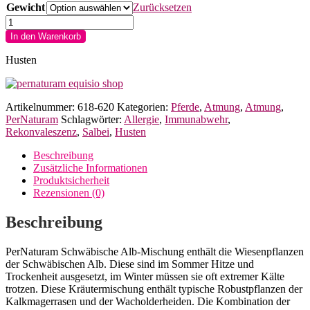
Gewicht
Zurücksetzen
PerNaturam
Schwäbische
In den Warenkorb
Alb-
Mischung
Husten
für
Pferde
Menge
Artikelnummer:
618-620
Kategorien:
Pferde
,
Atmung
,
Atmung
,
PerNaturam
Schlagwörter:
Allergie
,
Immunabwehr
,
Rekonvaleszenz
,
Salbei
,
Husten
Beschreibung
Zusätzliche Informationen
Produktsicherheit
Rezensionen (0)
Beschreibung
PerNaturam Schwäbische Alb-Mischung enthält die Wiesenpflanzen
der Schwäbischen Alb. Diese sind im Sommer Hitze und
Trockenheit ausgesetzt, im Winter müssen sie oft extremer Kälte
trotzen. Diese Kräutermischung enthält typische Robustpflanzen der
Kalkmagerrasen und der Wacholderheiden. Die Kombination der