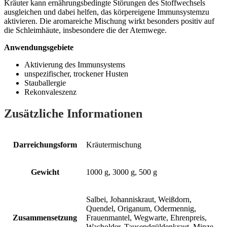
Kräuter kann ernährungsbedingte Störungen des Stoffwechsels
ausgleichen und dabei helfen, das körpereigene Immunsystemzu
aktivieren. Die aromareiche Mischung wirkt besonders positiv auf
die Schleimhäute, insbesondere die der Atemwege.
Anwendungsgebiete
Aktivierung des Immunsystems
unspezifischer, trockener Husten
Stauballergie
Rekonvaleszenz
Zusätzliche Informationen
Darreichungsform
Kräutermischung
Gewicht
1000 g, 3000 g, 500 g
Salbei, Johanniskraut, Weißdorn,
Quendel, Origanum, Odermennig,
Zusammensetzung
Frauenmantel, Wegwarte, Ehrenpreis,
Wacholder, Tausendgüldenkraut, Minze,