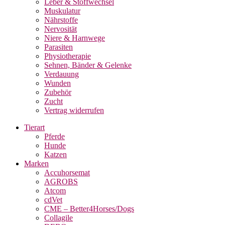
Leber & Stoffwechsel
Muskulatur
Nährstoffe
Nervosität
Niere & Harnwege
Parasiten
Physiotherapie
Sehnen, Bänder & Gelenke
Verdauung
Wunden
Zubehör
Zucht
Vertrag widerrufen
Tierart
Pferde
Hunde
Katzen
Marken
Accuhorsemat
AGROBS
Atcom
cdVet
CME – Better4Horses/Dogs
Collagile