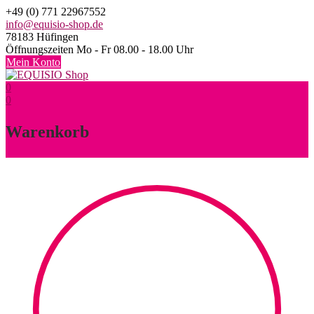
Skip
+49 (0) 771 22967552
to
info@equisio-shop.de
content
78183 Hüfingen
Öffnungszeiten Mo - Fr 08.00 - 18.00 Uhr
Mein Konto
0
0
Warenkorb