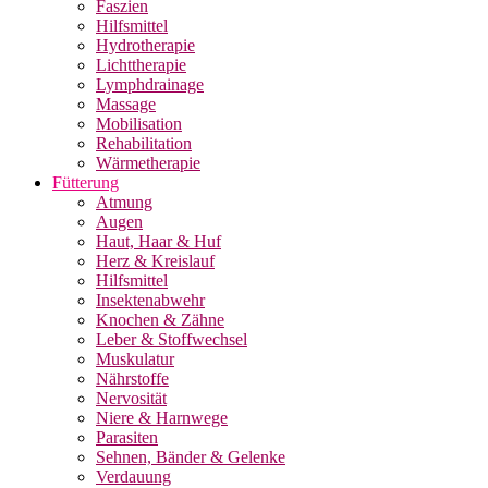
Faszien
Hilfsmittel
Hydrotherapie
Lichttherapie
Lymphdrainage
Massage
Mobilisation
Rehabilitation
Wärmetherapie
Fütterung
Atmung
Augen
Haut, Haar & Huf
Herz & Kreislauf
Hilfsmittel
Insektenabwehr
Knochen & Zähne
Leber & Stoffwechsel
Muskulatur
Nährstoffe
Nervosität
Niere & Harnwege
Parasiten
Sehnen, Bänder & Gelenke
Verdauung