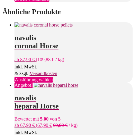
werden
Ähnliche Produkte
navalis
coronal Horse
ab
87,90
€
(
109,88
€
/
kg
)
inkl. MwSt.
& zzgl.
Versandkosten
Dieses
Ausführung wählen
Produkt
Angebot!
weist
mehrere
navalis
Varianten
heparal Horse
auf.
Die
Optionen
Bewertet mit
5.00
von 5
können
ab
67,90
€
(
67,90
€
69,90
€
/
kg
)
auf
inkl. MwSt.
der