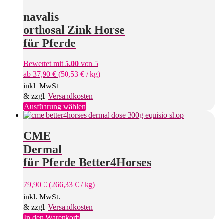
navalis
orthosal Zink Horse
für Pferde
Bewertet mit
5.00
von 5
ab
37,90
€
(
50,53
€
/
kg
)
inkl. MwSt.
& zzgl.
Versandkosten
Dieses
Ausführung wählen
Produkt
weist
mehrere
CME
Varianten
Dermal
auf.
Die
für Pferde Better4Horses
Optionen
können
79,90
€
(
266,33
€
/
kg
)
auf
der
inkl. MwSt.
Produktseite
& zzgl.
Versandkosten
gewählt
In den Warenkorb