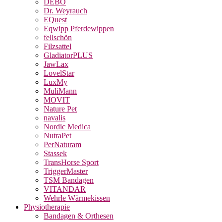
DEBO
Dr. Weyrauch
EQuest
Eqwipp Pferdewippen
fellschön
Filzsattel
GladiatorPLUS
JawLax
LovelStar
LuxMy
MuliMann
MOVIT
Nature Pet
navalis
Nordic Medica
NutraPet
PerNaturam
Stassek
TransHorse Sport
TriggerMaster
TSM Bandagen
VITANDAR
Wehrle Wärmekissen
Physiotherapie
Bandagen & Orthesen