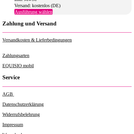
Versand: kostenlos (DE)
Dieses
Ausführung wählen
Produkt
weist
Zahlung und Versand
mehrere
Varianten
auf.
Versandkosten & Lieferbedingungen
Die
Optionen
können
Zahlungsarten
auf
der
EQUISIO mobil
Produktseite
gewählt
Service
werden
AGB
Datenschutzerklärung
Widerrufsbelehrung
Impressum