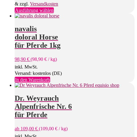
& zzgl.
Versandkosten
Produktseite
gewählt
Dieses
Ausführung wählen
werden
Produkt
weist
mehrere
navalis
Varianten
doloral Horse
auf.
Die
für Pferde 1kg
Optionen
können
98,90
€
(
98,90
€
/
kg
)
auf
der
inkl. MwSt.
Produktseite
Versand: kostenlos (DE)
gewählt
In den Warenkorb
werden
Dr. Weyrauch
Alpenfrische Nr. 6
für Pferde
ab
109,00
€
(
109,00
€
/
kg
)
inkl. MwSt.