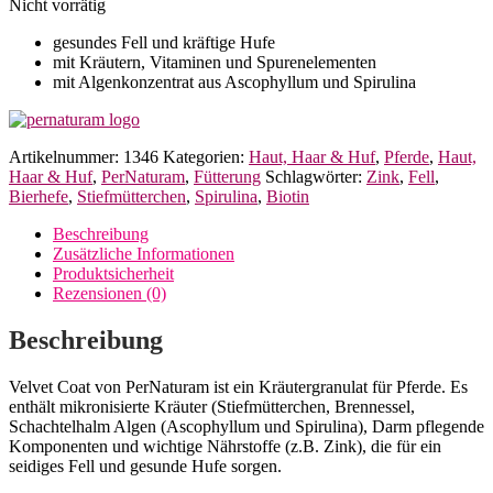
Nicht vorrätig
gesundes Fell und kräftige Hufe
mit Kräutern, Vitaminen und Spurenelementen
mit Algenkonzentrat aus Ascophyllum und Spirulina
Artikelnummer:
1346
Kategorien:
Haut, Haar & Huf
,
Pferde
,
Haut,
Haar & Huf
,
PerNaturam
,
Fütterung
Schlagwörter:
Zink
,
Fell
,
Bierhefe
,
Stiefmütterchen
,
Spirulina
,
Biotin
Beschreibung
Zusätzliche Informationen
Produktsicherheit
Rezensionen (0)
Beschreibung
Velvet Coat von PerNaturam ist ein Kräutergranulat für Pferde. Es
enthält mikronisierte Kräuter (Stiefmütterchen, Brennessel,
Schachtelhalm Algen (Ascophyllum und Spirulina), Darm pflegende
Komponenten und wichtige Nährstoffe (z.B. Zink), die für ein
seidiges Fell und gesunde Hufe sorgen.