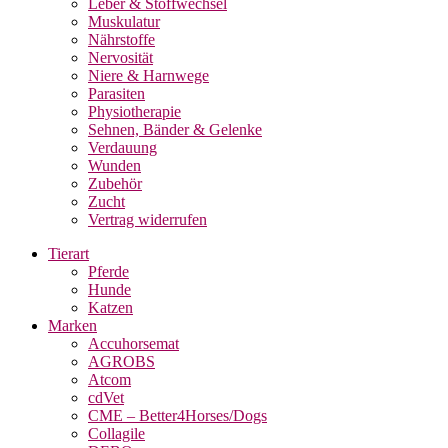
Leber & Stoffwechsel
Muskulatur
Nährstoffe
Nervosität
Niere & Harnwege
Parasiten
Physiotherapie
Sehnen, Bänder & Gelenke
Verdauung
Wunden
Zubehör
Zucht
Vertrag widerrufen
Tierart
Pferde
Hunde
Katzen
Marken
Accuhorsemat
AGROBS
Atcom
cdVet
CME – Better4Horses/Dogs
Collagile