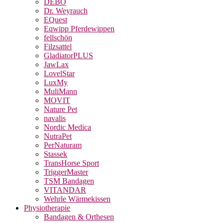
DEBO
Dr. Weyrauch
EQuest
Eqwipp Pferdewippen
fellschön
Filzsattel
GladiatorPLUS
JawLax
LovelStar
LuxMy
MuliMann
MOVIT
Nature Pet
navalis
Nordic Medica
NutraPet
PerNaturam
Stassek
TransHorse Sport
TriggerMaster
TSM Bandagen
VITANDAR
Wehrle Wärmekissen
Physiotherapie
Bandagen & Orthesen