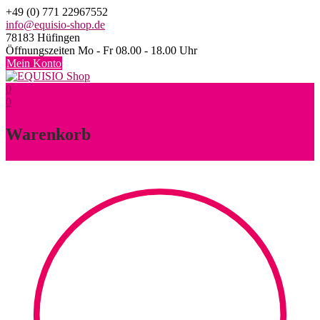
Skip
+49 (0) 771 22967552
to
info@equisio-shop.de
content
78183 Hüfingen
Öffnungszeiten Mo - Fr 08.00 - 18.00 Uhr
Mein Konto
0
0
Warenkorb