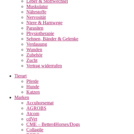
Leber & Stoffwechsel
Muskulatur
Nährstoffe
Nervosität
Niere & Harnwege
Parasiten
Physiotherapie
Sehnen, Bänder & Gelenke
Verdauung
Wunden
Zubehör
Zucht
Vertrag widerrufen
Tierart
Pferde
Hunde
Katzen
Marken
Accuhorsemat
AGROBS
Atcom
cdVet
CME – Better4Horses/Dogs
Collagile