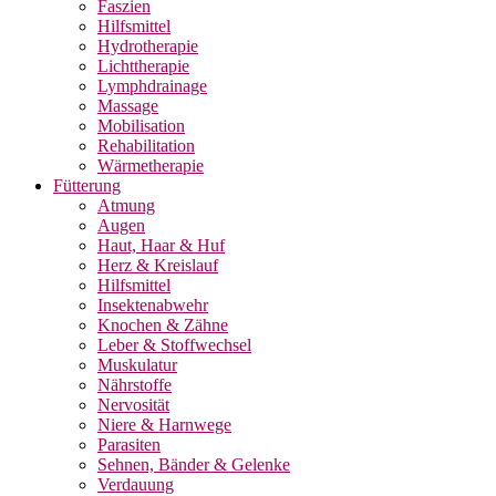
Faszien
Hilfsmittel
Hydrotherapie
Lichttherapie
Lymphdrainage
Massage
Mobilisation
Rehabilitation
Wärmetherapie
Fütterung
Atmung
Augen
Haut, Haar & Huf
Herz & Kreislauf
Hilfsmittel
Insektenabwehr
Knochen & Zähne
Leber & Stoffwechsel
Muskulatur
Nährstoffe
Nervosität
Niere & Harnwege
Parasiten
Sehnen, Bänder & Gelenke
Verdauung