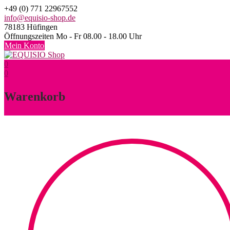
Skip
+49 (0) 771 22967552
to
info@equisio-shop.de
content
78183 Hüfingen
Öffnungszeiten Mo - Fr 08.00 - 18.00 Uhr
Mein Konto
0
0
Warenkorb