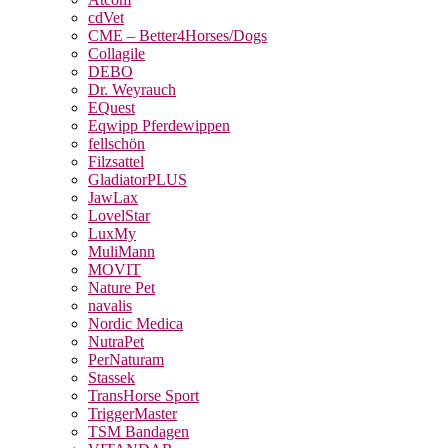
cdVet
CME – Better4Horses/Dogs
Collagile
DEBO
Dr. Weyrauch
EQuest
Eqwipp Pferdewippen
fellschön
Filzsattel
GladiatorPLUS
JawLax
LovelStar
LuxMy
MuliMann
MOVIT
Nature Pet
navalis
Nordic Medica
NutraPet
PerNaturam
Stassek
TransHorse Sport
TriggerMaster
TSM Bandagen