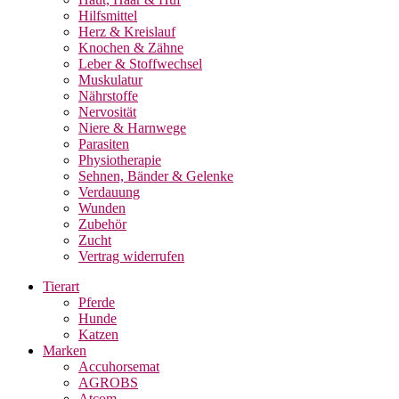
Hilfsmittel
Herz & Kreislauf
Knochen & Zähne
Leber & Stoffwechsel
Muskulatur
Nährstoffe
Nervosität
Niere & Harnwege
Parasiten
Physiotherapie
Sehnen, Bänder & Gelenke
Verdauung
Wunden
Zubehör
Zucht
Vertrag widerrufen
Tierart
Pferde
Hunde
Katzen
Marken
Accuhorsemat
AGROBS
Atcom