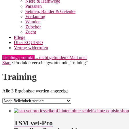
Niere & Harnwege
Parasiten
Sehnen, Bänder & Gelenke
Verdauung
Wunden
Zubehör
Zucht
Pflege
Über EQUISIO
Vertrag widerrufen
Lieblingsprodukt
... nicht gefunden? Mail uns!
Start
/ Produkte verschlagwortet mit „Training“
Training
Nach
Alle 3 Ergebnisse werden angezeigt
Beliebtheit
sortiert
TSM vet-Pro