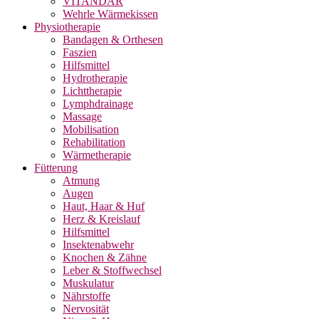
VITANDAR
Wehrle Wärmekissen
Physiotherapie
Bandagen & Orthesen
Faszien
Hilfsmittel
Hydrotherapie
Lichttherapie
Lymphdrainage
Massage
Mobilisation
Rehabilitation
Wärmetherapie
Fütterung
Atmung
Augen
Haut, Haar & Huf
Herz & Kreislauf
Hilfsmittel
Insektenabwehr
Knochen & Zähne
Leber & Stoffwechsel
Muskulatur
Nährstoffe
Nervosität