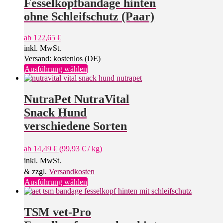
Fesselkopfbandage hinten
ohne Schleifschutz (Paar)
ab
122,65
€
inkl. MwSt.
Versand: kostenlos (DE)
Dieses
Ausführung wählen
Produkt
weist
mehrere
NutraPet NutraVital
Varianten
Snack Hund
auf.
Die
verschiedene Sorten
Optionen
können
ab
14,49
€
(
99,93
€
/
kg
)
auf
der
inkl. MwSt.
Produktseite
& zzgl.
Versandkosten
gewählt
Dieses
Ausführung wählen
werden
Produkt
weist
mehrere
TSM vet-Pro
Varianten