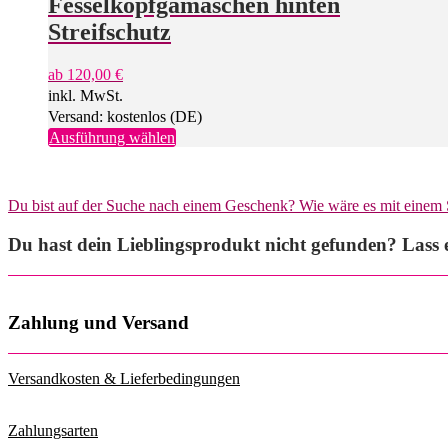
Fesselkopfgamaschen hinten
auf.
Die
Streifschutz
Optionen
können
ab
120,00
€
auf
inkl. MwSt.
der
Produktseite
Versand: kostenlos (DE)
gewählt
Dieses
Ausführung wählen
werden
Produkt
weist
mehrere
Du bist auf der Suche nach einem Geschenk? Wie wäre es mit einem
Varianten
auf.
Du hast dein Lieblingsprodukt nicht gefunden? Lass e
Die
Optionen
können
auf
der
Zahlung und Versand
Produktseite
gewählt
werden
Versandkosten & Lieferbedingungen
Zahlungsarten