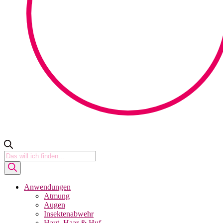
Products
search
Anwendungen
Atmung
Augen
Insektenabwehr
Haut, Haar & Huf