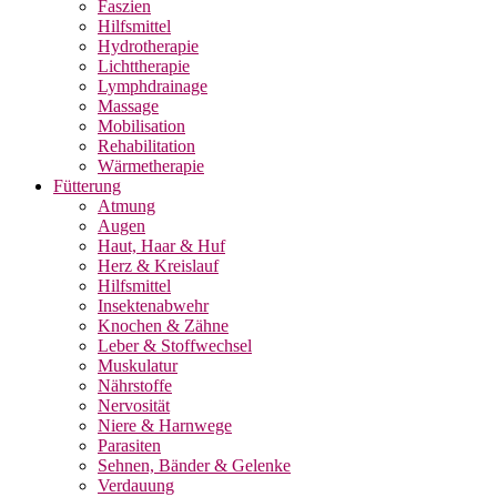
Faszien
Hilfsmittel
Hydrotherapie
Lichttherapie
Lymphdrainage
Massage
Mobilisation
Rehabilitation
Wärmetherapie
Fütterung
Atmung
Augen
Haut, Haar & Huf
Herz & Kreislauf
Hilfsmittel
Insektenabwehr
Knochen & Zähne
Leber & Stoffwechsel
Muskulatur
Nährstoffe
Nervosität
Niere & Harnwege
Parasiten
Sehnen, Bänder & Gelenke
Verdauung