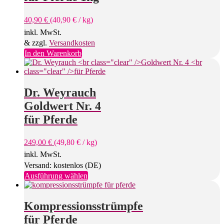
40,90
€
(
40,90
€
/
kg
)
inkl. MwSt.
& zzgl.
Versandkosten
In den Warenkorb
Dr. Weyrauch
Goldwert Nr. 4
für Pferde
249,00
€
(
49,80
€
/
kg
)
inkl. MwSt.
Versand: kostenlos (DE)
Dieses
Ausführung wählen
Produkt
weist
mehrere
Kompressionsstrümpfe
Varianten
für Pferde
auf.