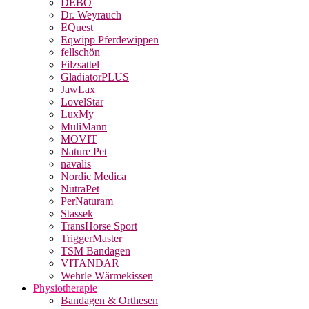
DEBO
Dr. Weyrauch
EQuest
Eqwipp Pferdewippen
fellschön
Filzsattel
GladiatorPLUS
JawLax
LovelStar
LuxMy
MuliMann
MOVIT
Nature Pet
navalis
Nordic Medica
NutraPet
PerNaturam
Stassek
TransHorse Sport
TriggerMaster
TSM Bandagen
VITANDAR
Wehrle Wärmekissen
Physiotherapie
Bandagen & Orthesen