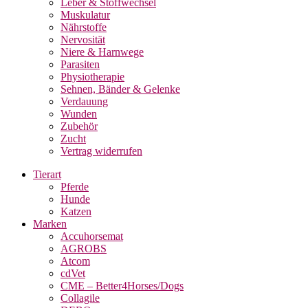
Leber & Stoffwechsel
Muskulatur
Nährstoffe
Nervosität
Niere & Harnwege
Parasiten
Physiotherapie
Sehnen, Bänder & Gelenke
Verdauung
Wunden
Zubehör
Zucht
Vertrag widerrufen
Tierart
Pferde
Hunde
Katzen
Marken
Accuhorsemat
AGROBS
Atcom
cdVet
CME – Better4Horses/Dogs
Collagile