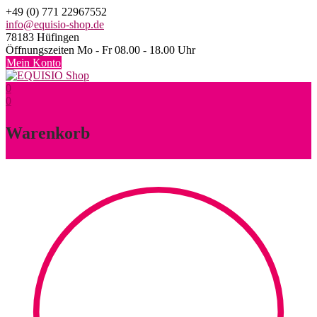
Skip
+49 (0) 771 22967552
to
info@equisio-shop.de
content
78183 Hüfingen
Öffnungszeiten Mo - Fr 08.00 - 18.00 Uhr
Mein Konto
0
0
Warenkorb