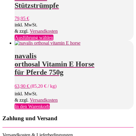
Die
Stützstrümpfe
Optionen
können
79,95
€
auf
inkl. MwSt.
der
Produktseite
& zzgl.
Versandkosten
gewählt
Dieses
Ausführung wählen
werden
Produkt
weist
mehrere
navalis
Varianten
orthosal Vitamin E Horse
auf.
Die
für Pferde 750g
Optionen
können
63,90
€
(
85,20
€
/
kg
)
auf
der
inkl. MwSt.
Produktseite
& zzgl.
Versandkosten
gewählt
In den Warenkorb
werden
Zahlung und Versand
Versandkosten & Lieferbedingungen