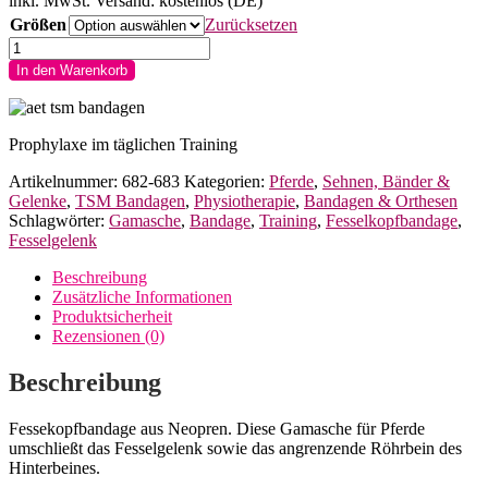
inkl. MwSt.
Versand: kostenlos (DE)
Größen
Zurücksetzen
TSM
vet-
In den Warenkorb
Pro
Fesselkopfbandage
hinten
ohne
Prophylaxe im täglichen Training
Schleifschutz
Artikelnummer:
682-683
Kategorien:
Pferde
,
Sehnen, Bänder &
(Paar)
Gelenke
,
TSM Bandagen
,
Physiotherapie
,
Bandagen & Orthesen
Menge
Schlagwörter:
Gamasche
,
Bandage
,
Training
,
Fesselkopfbandage
,
Fesselgelenk
Beschreibung
Zusätzliche Informationen
Produktsicherheit
Rezensionen (0)
Beschreibung
Fessekopfbandage aus Neopren. Diese Gamasche für Pferde
umschließt das Fesselgelenk sowie das angrenzende Röhrbein des
Hinterbeines.