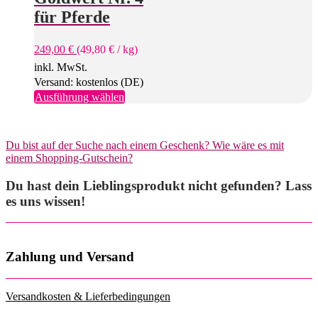
Optionen
für Pferde
können
auf
249,00
€
(
49,80
€
/
kg
)
der
Produktseite
inkl. MwSt.
gewählt
Versand: kostenlos (DE)
werden
Dieses
Ausführung wählen
Produkt
weist
mehrere
Du bist auf der Suche nach einem Geschenk? Wie wäre es mit
Varianten
einem Shopping-Gutschein?
auf.
Die
Du hast dein Lieblingsprodukt nicht gefunden? Lass
Optionen
können
es uns wissen!
auf
der
Produktseite
gewählt
Zahlung und Versand
werden
Versandkosten & Lieferbedingungen