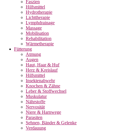
Faszien
Hilfsmittel
Hydrotherapie
Lichttherapie
Lymphdrainage
Massage
Mobilisation
Rehabilitation
Wärmetherapie
Fütterung
Atmung
Augen
Haut, Haar & Huf
Herz & Kreislauf
Hilfsmittel
Insektenabwehr
Knochen & Zähne
Leber & Stoffwechsel
Muskulatur
Nährstoffe
Nervosität
Niere & Harnwege
Parasiten
Sehnen, Bänder & Gelenke
Verdauung