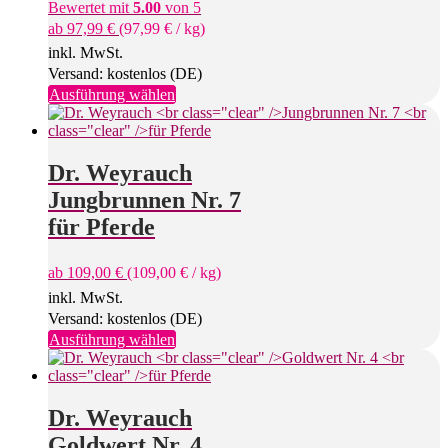
Bewertet mit
5.00
von 5
ab
97,99
€
(
97,99
€
/
kg
)
inkl. MwSt.
Versand: kostenlos (DE)
Dieses
Ausführung wählen
Produkt
weist
mehrere
Varianten
Dr. Weyrauch
auf.
Jungbrunnen Nr. 7
Die
Optionen
für Pferde
können
auf
ab
109,00
€
(
109,00
€
/
kg
)
der
Produktseite
inkl. MwSt.
gewählt
Versand: kostenlos (DE)
werden
Dieses
Ausführung wählen
Produkt
weist
mehrere
Varianten
Dr. Weyrauch
auf.
Goldwert Nr. 4
Die