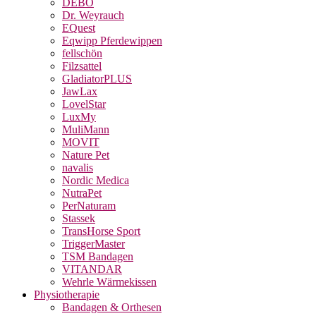
DEBO
Dr. Weyrauch
EQuest
Eqwipp Pferdewippen
fellschön
Filzsattel
GladiatorPLUS
JawLax
LovelStar
LuxMy
MuliMann
MOVIT
Nature Pet
navalis
Nordic Medica
NutraPet
PerNaturam
Stassek
TransHorse Sport
TriggerMaster
TSM Bandagen
VITANDAR
Wehrle Wärmekissen
Physiotherapie
Bandagen & Orthesen