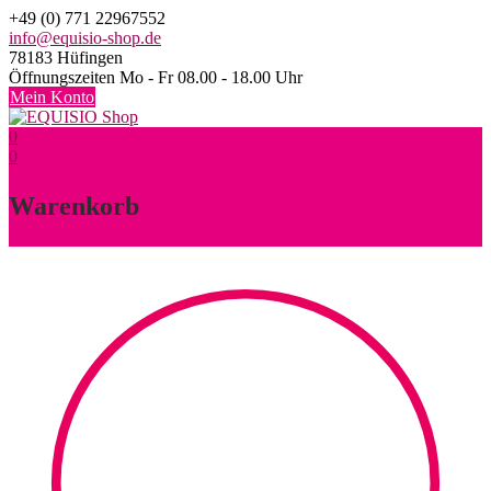
Skip
+49 (0) 771 22967552
to
info@equisio-shop.de
content
78183 Hüfingen
Öffnungszeiten Mo - Fr 08.00 - 18.00 Uhr
Mein Konto
0
0
Warenkorb