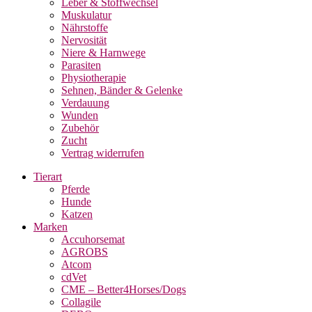
Leber & Stoffwechsel
Muskulatur
Nährstoffe
Nervosität
Niere & Harnwege
Parasiten
Physiotherapie
Sehnen, Bänder & Gelenke
Verdauung
Wunden
Zubehör
Zucht
Vertrag widerrufen
Tierart
Pferde
Hunde
Katzen
Marken
Accuhorsemat
AGROBS
Atcom
cdVet
CME – Better4Horses/Dogs
Collagile