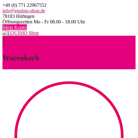
Skip
+49 (0) 771 22967552
to
info@equisio-shop.de
content
78183 Hüfingen
Öffnungszeiten Mo - Fr 08.00 - 18.00 Uhr
Mein Konto
0
0
Warenkorb