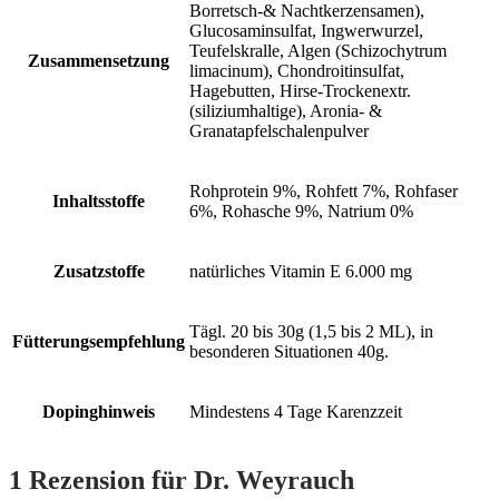
Borretsch-& Nachtkerzensamen),
Glucosaminsulfat, Ingwerwurzel,
Teufelskralle, Algen (Schizochytrum
Zusammensetzung
limacinum), Chondroitinsulfat,
Hagebutten, Hirse-Trockenextr.
(siliziumhaltige), Aronia- &
Granatapfelschalenpulver
Rohprotein 9%, Rohfett 7%, Rohfaser
Inhaltsstoffe
6%, Rohasche 9%, Natrium 0%
Zusatzstoffe
natürliches Vitamin E 6.000 mg
Tägl. 20 bis 30g (1,5 bis 2 ML), in
Fütterungsempfehlung
besonderen Situationen 40g.
Dopinghinweis
Mindestens 4 Tage Karenzzeit
1 Rezension für
Dr. Weyrauch