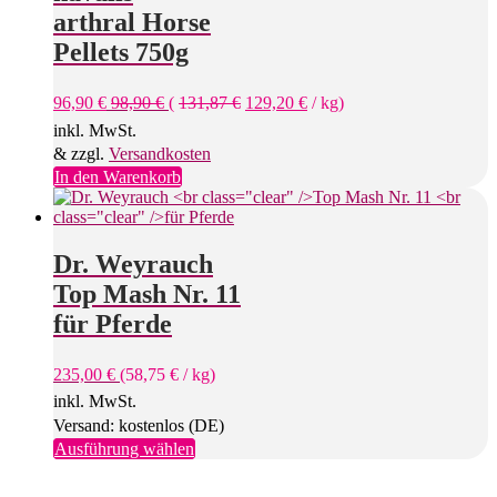
Varianten
arthral Horse
auf.
Die
Pellets 750g
Optionen
können
96,90
€
98,90
€
(
131,87
€
129,20
€
/
kg
)
auf
der
inkl. MwSt.
Produktseite
& zzgl.
Versandkosten
gewählt
In den Warenkorb
werden
Dr. Weyrauch
Top Mash Nr. 11
für Pferde
235,00
€
(
58,75
€
/
kg
)
inkl. MwSt.
Versand: kostenlos (DE)
Dieses
Ausführung wählen
Produkt
weist