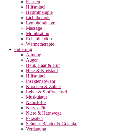
Faszien
Hilfsmittel
Hydrotherapie
Lichttherapie
Lymphdrainage
Massage
Mobilisation
Rehabilitation
Wärmetherapie
Fütterung
Atmung
Augen
Haut, Haar & Huf
Herz & Kreislauf
Hilfsmittel
Insektenabwehr
Knochen & Zähne
Leber & Stoffwechsel
Muskulatur
Nährstoffe
Nervosität
Niere & Harnwege
Parasiten
Sehnen, Bänder & Gelenke
Verdauung