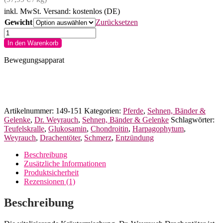
inkl. MwSt.
Versand: kostenlos (DE)
Gewicht
Zurücksetzen
Dr.
Weyrauch
In den Warenkorb
Drachentöter
Nr.
Bewegungsapparat
3
für
Pferde
Menge
Artikelnummer:
149-151
Kategorien:
Pferde
,
Sehnen, Bänder &
Gelenke
,
Dr. Weyrauch
,
Sehnen, Bänder & Gelenke
Schlagwörter:
Teufelskralle
,
Glukosamin
,
Chondroitin
,
Harpagophytum
,
Weyrauch
,
Drachentöter
,
Schmerz
,
Entzündung
Beschreibung
Zusätzliche Informationen
Produktsicherheit
Rezensionen (1)
Beschreibung