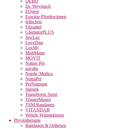
DEBO
Dr. Weyrauch
EQuest
Eqwipp Pferdewippen
fellschön
Filzsattel
GladiatorPLUS
JawLax
LovelStar
LuxMy
MuliMann
MOVIT
Nature Pet
navalis
Nordic Medica
NutraPet
PerNaturam
Stassek
TransHorse Sport
TriggerMaster
TSM Bandagen
VITANDAR
Wehrle Wärmekissen
Physiotherapie
Bandagen & Orthesen