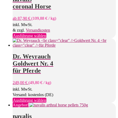
coronal Horse
ab
87,90
€
(
109,88
€
/
kg
)
inkl. MwSt.
& zzgl.
Versandkosten
Dieses
Ausführung wählen
Produkt
weist
mehrere
Varianten
Dr. Weyrauch
auf.
Goldwert Nr. 4
Die
Optionen
für Pferde
können
auf
249,00
€
(
49,80
€
/
kg
)
der
Produktseite
inkl. MwSt.
gewählt
Versand: kostenlos (DE)
werden
Dieses
Ausführung wählen
Produkt
Angebot!
weist
mehrere
navalis