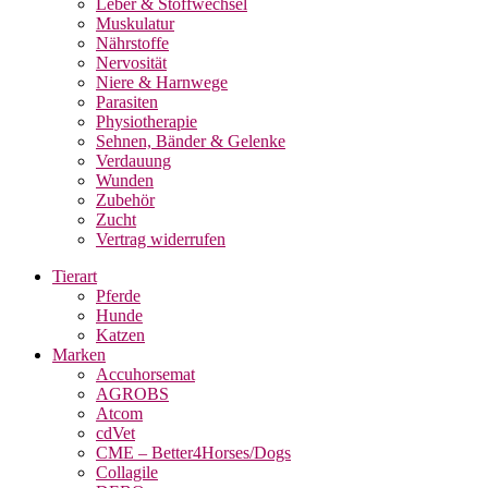
Leber & Stoffwechsel
Muskulatur
Nährstoffe
Nervosität
Niere & Harnwege
Parasiten
Physiotherapie
Sehnen, Bänder & Gelenke
Verdauung
Wunden
Zubehör
Zucht
Vertrag widerrufen
Tierart
Pferde
Hunde
Katzen
Marken
Accuhorsemat
AGROBS
Atcom
cdVet
CME – Better4Horses/Dogs
Collagile