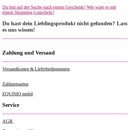
mehrere
Du bist auf der Suche nach einem Geschenk? Wie wäre es mit
Varianten
einem Shopping-Gutschein?
auf.
Die
Du hast dein Lieblingsprodukt nicht gefunden? Lass
Optionen
können
es uns wissen!
auf
der
Produktseite
gewählt
Zahlung und Versand
werden
Versandkosten & Lieferbedingungen
Zahlungsarten
EQUISIO mobil
Service
AGB