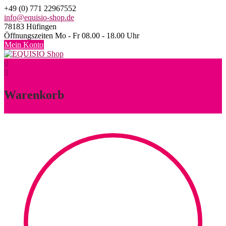
Skip
+49 (0) 771 22967552
to
info@equisio-shop.de
content
78183 Hüfingen
Öffnungszeiten Mo - Fr 08.00 - 18.00 Uhr
Mein Konto
0
0
Warenkorb