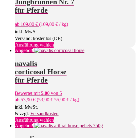
Jungbrunnen Nr. 7
Die
Optionen
für Pferde
können
auf
ab
109,00
€
(
109,00
€
/
kg
)
der
Produktseite
inkl. MwSt.
gewählt
Versand: kostenlos (DE)
werden
Dieses
Ausführung wählen
Produkt
Angebot!
weist
mehrere
navalis
Varianten
corticosal Horse
auf.
Die
für Pferde
Optionen
können
Bewertet mit
5.00
von 5
auf
ab
53,90
€
(
53,90
€
55,90
€
/
kg
)
der
Produktseite
inkl. MwSt.
gewählt
& zzgl.
Versandkosten
werden
Dieses
Ausführung wählen
Produkt
Angebot!
weist
mehrere