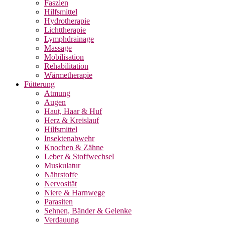
Faszien
Hilfsmittel
Hydrotherapie
Lichttherapie
Lymphdrainage
Massage
Mobilisation
Rehabilitation
Wärmetherapie
Fütterung
Atmung
Augen
Haut, Haar & Huf
Herz & Kreislauf
Hilfsmittel
Insektenabwehr
Knochen & Zähne
Leber & Stoffwechsel
Muskulatur
Nährstoffe
Nervosität
Niere & Harnwege
Parasiten
Sehnen, Bänder & Gelenke
Verdauung