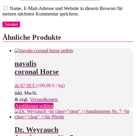
Name, E-Mail-Adresse und Website in diesem Browser für
meinen nächsten Kommentar speichern.
Ähnliche Produkte
navalis
coronal Horse
ab
87,90
€
(
109,88
€
/
kg
)
inkl. MwSt.
& zzgl.
Versandkosten
Dieses
Ausführung wählen
Produkt
weist
mehrere
Varianten
Dr. Weyrauch
auf.