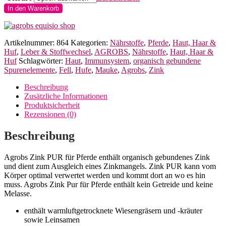
AGROBS
In den Warenkorb
Zink
Pur
für
Artikelnummer:
864
Kategorien:
Nährstoffe
,
Pferde
,
Haut, Haar &
Pferde
Huf
,
Leber & Stoffwechsel
,
AGROBS
,
Nährstoffe
,
Haut, Haar &
Menge
Huf
Schlagwörter:
Haut
,
Immunsystem
,
organisch gebundene
Spurenelemente
,
Fell
,
Hufe
,
Mauke
,
Agrobs
,
Zink
Beschreibung
Zusätzliche Informationen
Produktsicherheit
Rezensionen (0)
Beschreibung
Agrobs Zink PUR für Pferde enthält organisch gebundenes Zink
und dient zum Ausgleich eines Zinkmangels. Zink PUR kann vom
Körper optimal verwertet werden und kommt dort an wo es hin
muss. Agrobs Zink Pur für Pferde enthält kein Getreide und keine
Melasse.
enthält warmluftgetrocknete Wiesengräsern und -kräuter
sowie Leinsamen