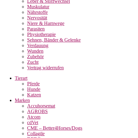
Leber & Stoffwechsel
Muskulatur
Nährstoffe
Nervosität
Niere & Harnwege
Parasiten
Physiotherapie
Sehnen, Bänder & Gelenke
Verdauung
Wunden
Zubehör
Zucht
Vertrag widerrufen
Tierart
Pferde
Hunde
Katzen
Marken
Accuhorsemat
AGROBS
Atcom
cdVet
CME – Better4Horses/Dogs
Collagile