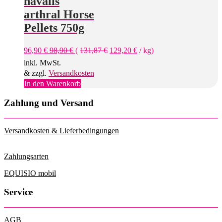
navalis
Varianten
arthral Horse
auf.
Die
Pellets 750g
Optionen
können
96,90
€
98,90
€
(
131,87
€
129,20
€
/
kg
)
auf
der
inkl. MwSt.
Produktseite
& zzgl.
Versandkosten
gewählt
In den Warenkorb
werden
Zahlung und Versand
Versandkosten & Lieferbedingungen
Zahlungsarten
EQUISIO mobil
Service
AGB