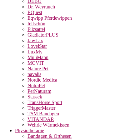
DEBO
Dr. Weyrauch
EQuest
Eqwipp Pferdewippen
fellschön
Filzsattel
GladiatorPLUS
JawLax
LovelStar
LuxMy
MuliMann
MOVIT
Nature Pet
navalis
Nordic Medica
NutraPet
PerNaturam
Stassek
TransHorse Sport
TriggerMaster
TSM Bandagen
VITANDAR
Wehrle Wärmekissen
Physiotherapie
Bandagen & Orthesen