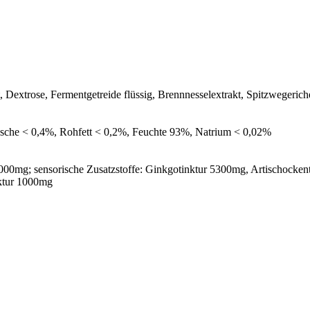
, Dextrose, Fermentgetreide flüssig, Brennnesselextrakt, Spitzwegerich
sche < 0,4%, Rohfett < 0,2%, Feuchte 93%, Natrium < 0,02%
000mg; sensorische Zusatzstoffe: Ginkgotinktur 5300mg, Artischocke
nktur 1000mg