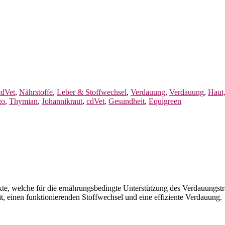
cdVet
,
Nährstoffe
,
Leber & Stoffwechsel
,
Verdauung
,
Verdauung
,
Haut
go
,
Thymian
,
Johannikraut
,
cdVet
,
Gesundheit
,
Equigreen
te, welche für die ernährungsbedingte Unterstützung des Verdauungstr
it, einen funktionierenden Stoffwechsel und eine effiziente Verdauung.