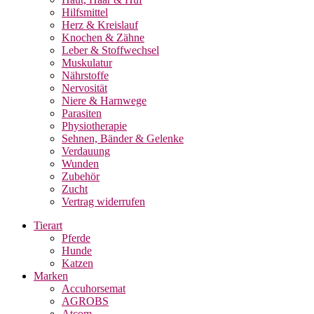
Hilfsmittel
Herz & Kreislauf
Knochen & Zähne
Leber & Stoffwechsel
Muskulatur
Nährstoffe
Nervosität
Niere & Harnwege
Parasiten
Physiotherapie
Sehnen, Bänder & Gelenke
Verdauung
Wunden
Zubehör
Zucht
Vertrag widerrufen
Tierart
Pferde
Hunde
Katzen
Marken
Accuhorsemat
AGROBS
Atcom