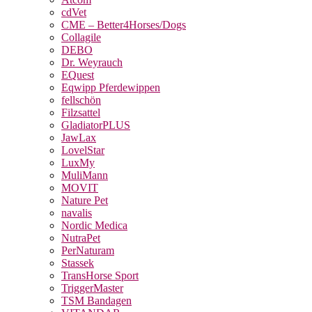
cdVet
CME – Better4Horses/Dogs
Collagile
DEBO
Dr. Weyrauch
EQuest
Eqwipp Pferdewippen
fellschön
Filzsattel
GladiatorPLUS
JawLax
LovelStar
LuxMy
MuliMann
MOVIT
Nature Pet
navalis
Nordic Medica
NutraPet
PerNaturam
Stassek
TransHorse Sport
TriggerMaster
TSM Bandagen