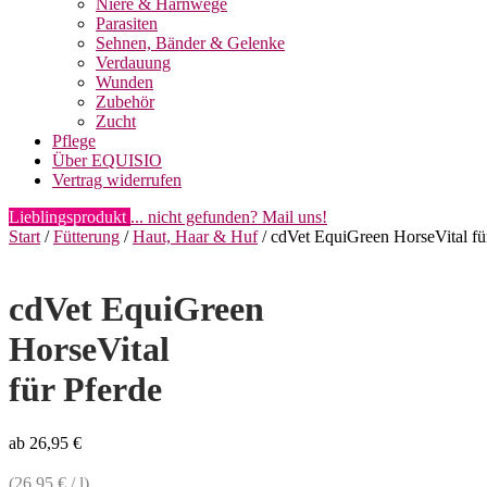
Niere & Harnwege
Parasiten
Sehnen, Bänder & Gelenke
Verdauung
Wunden
Zubehör
Zucht
Pflege
Über EQUISIO
Vertrag widerrufen
Lieblingsprodukt
... nicht gefunden? Mail uns!
Start
/
Fütterung
/
Haut, Haar & Huf
/ cdVet EquiGreen HorseVital fü
cdVet EquiGreen
HorseVital
für Pferde
ab
26,95
€
(
26,95
€
/
l
)