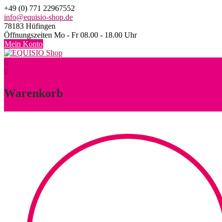
Skip
+49 (0) 771 22967552
to
info@equisio-shop.de
content
78183 Hüfingen
Öffnungszeiten Mo - Fr 08.00 - 18.00 Uhr
Mein Konto
0
0
Warenkorb