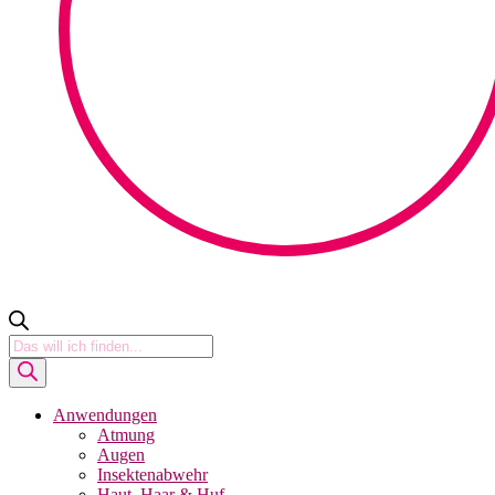
Products
search
Anwendungen
Atmung
Augen
Insektenabwehr
Haut, Haar & Huf