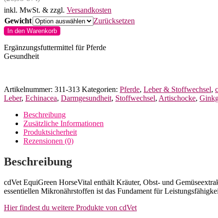
inkl. MwSt.
& zzgl.
Versandkosten
Gewicht
Zurücksetzen
cdVet
In den Warenkorb
EquiGreen
HorseVital
Ergänzungsfuttermittel für Pferde
für
Gesundheit
Pferde
Menge
Artikelnummer:
311-313
Kategorien:
Pferde
,
Leber & Stoffwechsel
,
Leber
,
Echinacea
,
Darmgesundheit
,
Stoffwechsel
,
Artischocke
,
Gink
Beschreibung
Zusätzliche Informationen
Produktsicherheit
Rezensionen (0)
Beschreibung
cdVet EquiGreen HorseVital enthält Kräuter, Obst- und Gemüseextrak
essentiellen Mikronährstoffen ist das Fundament für Leistungsfähigke
Hier findest du weitere Produkte von cdVet