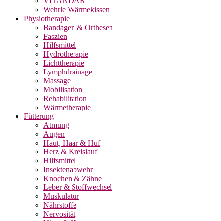
VITANDAR
Wehrle Wärmekissen
Physiotherapie
Bandagen & Orthesen
Faszien
Hilfsmittel
Hydrotherapie
Lichttherapie
Lymphdrainage
Massage
Mobilisation
Rehabilitation
Wärmetherapie
Fütterung
Atmung
Augen
Haut, Haar & Huf
Herz & Kreislauf
Hilfsmittel
Insektenabwehr
Knochen & Zähne
Leber & Stoffwechsel
Muskulatur
Nährstoffe
Nervosität